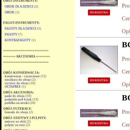
OBÓJ-INSTRUMENTY:
Pro
OBOJE DLA DZIECI
(2)
OBOJE
(1)
DO KOSZYKA
Cen
FAGOT-INSTRUMENTY:
FAGOTY DLA DZIECI
(5)
Opi
FAGOTY
(7)
KONTRAFAGOTY
(1)
B
==========================
======= AKCESORIA ========
Pro
==========================
Cen
OBÓJ-KONSERWACJA:
konserwacja - czyszczenie
(15)
nawilżacz do oboju
(2)
DO KOSZYKA
wyciory do oboju
(16)
Opi
OCTAFREE
(1)
OBÓJ-AKCESORIA:
B
paski do oboju
(10)
podpórki pod kciuk
(13)
pudełka na stroiki
(26)
OBÓJ-FUTERAŁY:
Pro
futerały do oboju
(2)
OBÓJ-STATYWY I PULPITY:
statywy na obój
(2)
Cen
DO KOSZYKA
pulpity na nuty
(2)