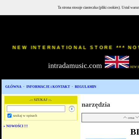
Ta strona stosuje ciasteczka (pliki cookies). Ustal w
INSTR
NEW INTERNATIONAL STORE *
intradamusic.com
i
NEW 
GŁÓWNA
·
INFORMACJE i KONTAKT
·
REGULAMIN
.:: SZUKAJ ::.
narzędzia
szukaj w opisach
cena
»
NOWOŚCI !!!
B