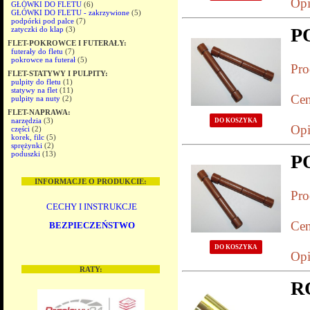
Opi
GŁÓWKI DO FLETU
(6)
GŁÓWKI DO FLETU - zakrzywione
(5)
podpórki pod palce
(7)
P
zatyczki do klap
(3)
FLET-POKROWCE I FUTERAŁY:
futerały do fletu
(7)
pokrowce na futerał
(5)
Pro
FLET-STATYWY I PULPITY:
pulpity do fletu
(1)
statywy na flet
(11)
Cen
pulpity na nuty
(2)
FLET-NAPRAWA:
narzędzia
(3)
DO KOSZYKA
Opi
części
(2)
korek, filc
(5)
sprężynki
(2)
poduszki
(13)
P
INFORMACJE O PRODUKCIE:
Pro
CECHY I INSTRUKCJE
Cen
BEZPIECZEŃSTWO
DO KOSZYKA
Opi
RATY:
R