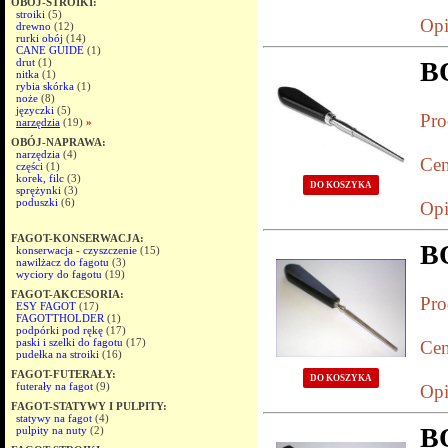
OBÓJ-STROIKI:
stroiki
(5)
Opi
drewno
(12)
rurki obój
(14)
CANE GUIDE
(1)
drut
(1)
B
nitka
(1)
rybia skórka
(1)
noże
(8)
języczki
(5)
Pro
narzędzia
(19)
»
OBÓJ-NAPRAWA:
narzędzia
(4)
Cen
części
(1)
korek, filc
(3)
DO KOSZYKA
sprężynki
(3)
poduszki
(6)
Opi
FAGOT-KONSERWACJA:
B
konserwacja - czyszczenie
(15)
nawilżacz do fagotu
(3)
wyciory do fagotu
(19)
FAGOT-AKCESORIA:
Pro
ESY FAGOT
(17)
FAGOTTHOLDER
(1)
podpórki pod rękę
(17)
paski i szelki do fagotu
(17)
Cen
pudełka na stroiki
(16)
FAGOT-FUTERAŁY:
DO KOSZYKA
futerały na fagot
(9)
Opi
FAGOT-STATYWY I PULPITY:
statywy na fagot
(4)
B
pulpity na nuty
(2)