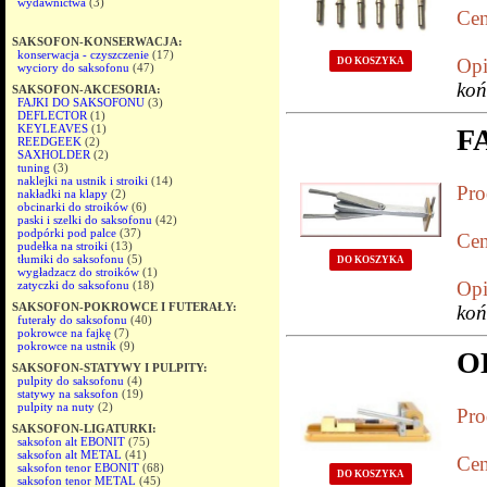
wydawnictwa
(3)
Cen
SAKSOFON-KONSERWACJA:
konserwacja - czyszczenie
(17)
Opi
DO KOSZYKA
wyciory do saksofonu
(47)
koń
SAKSOFON-AKCESORIA:
FAJKI DO SAKSOFONU
(3)
DEFLECTOR
(1)
KEYLEAVES
(1)
F
REEDGEEK
(2)
SAXHOLDER
(2)
tuning
(3)
naklejki na ustnik i stroiki
(14)
Pro
nakładki na klapy
(2)
obcinarki do stroików
(6)
paski i szelki do saksofonu
(42)
podpórki pod palce
(37)
Cen
pudełka na stroiki
(13)
tłumiki do saksofonu
(5)
DO KOSZYKA
wygładzacz do stroików
(1)
Opi
zatyczki do saksofonu
(18)
SAKSOFON-POKROWCE I FUTERAŁY:
koń
futerały do saksofonu
(40)
pokrowce na fajkę
(7)
pokrowce na ustnik
(9)
O
SAKSOFON-STATYWY I PULPITY:
pulpity do saksofonu
(4)
statywy na saksofon
(19)
pulpity na nuty
(2)
Pro
SAKSOFON-LIGATURKI:
saksofon alt EBONIT
(75)
saksofon alt METAL
(41)
Cen
saksofon tenor EBONIT
(68)
DO KOSZYKA
saksofon tenor METAL
(45)