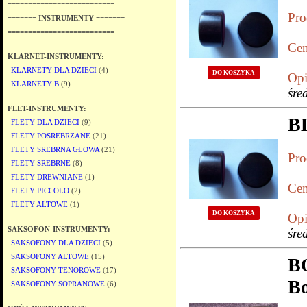
==========================
Pro
======= INSTRUMENTY =======
==========================
Cen
KLARNET-INSTRUMENTY:
KLARNETY DLA DZIECI
(4)
DO KOSZYKA
Opi
KLARNETY B
(9)
śre
FLET-INSTRUMENTY:
B
FLETY DLA DZIECI
(9)
FLETY POSREBRZANE
(21)
FLETY SREBRNA GŁOWA
(21)
Pro
FLETY SREBRNE
(8)
FLETY DREWNIANE
(1)
Cen
FLETY PICCOLO
(2)
FLETY ALTOWE
(1)
DO KOSZYKA
Opi
SAKSOFON-INSTRUMENTY:
śre
SAKSOFONY DLA DZIECI
(5)
SAKSOFONY ALTOWE
(15)
B
SAKSOFONY TENOROWE
(17)
B
SAKSOFONY SOPRANOWE
(6)