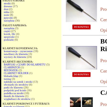
FAGOT-STROIKI:
stroiki
(6)
drewno
(17)
Pro
drut
(2)
nitka
(2)
noże
(8)
języczki
(8)
Cen
narzędzia
(36)
FAGOT-NAPRAWA:
DO KOSZYKA
narzędzia
(3)
Opi
części
(27)
korek, filc
(4)
sprężynki
(1)
B
poduszki
(6)
Ri
KLARNET-KONSERWACJA:
konserwacja - czyszczenie
(19)
nawilżacz do klarnetu
(3)
wyciory do klarnetu
(24)
Pro
KLARNET-AKCESORIA:
BARYŁKI i CZARY DO KLARNETU
(5)
CLARIPATCH
(1)
Cen
REEDGEEK
(2)
CLARINET HOLDER
(1)
DO KOSZYKA
blokada klap
(1)
tuning
(3)
Opi
naklejki na ustnik i stroiki
(13)
obcinarki do stroików
(6)
paski do klarnetu
(26)
podpórki pod kciuk
(16)
CA
pudełka na stroiki
(10)
tłumik do klarnetu
(1)
wygładzacz do stroików
(1)
Pro
KLARNET-POKROWCE I FUTERAŁY:
futerały na klarnet
(11)