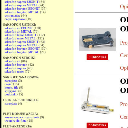
saksofon sopran EBONIT
(54)
saksofon sopran METAL
(24)
Opi
saksofon baryton EBONIT
(37)
saksofon baryton METAL
(14)
ochraniacze
(44)
O
części zapasowe
(19)
SAKSOFON-USTNIKI:
O
saksofon alt EBONIT
(120)
saksofon alt METAL
(76)
saksofon tenor EBONIT
(112)
saksofon tenor METAL
(121)
Pro
saksofon sopran EBONIT
(63)
saksofon sopran METAL
(34)
saksofon baryton EBONIT
(30)
saksofon baryton METAL
(20)
Cen
DO KOSZYKA
SAKSOFON-STROIKI:
saksofon alt
(86)
saksofon baryton
(42)
Opi
saksofon sopran
(43)
saksofon tenor
(72)
SAKSOFON-NAPRAWA:
O
narzędzia
(3)
części
(15)
korek, filc
(8)
O
sprężynki
(5)
poduszki
(15)
USTNIKI-PRODUKCJA:
Pro
narzędzia
(4)
FLET-KONSERWACJA:
Cen
konserwacja - czyszczenie
(9)
wyciory do fletu
(18)
DO KOSZYKA
FLET-AKCESORIA: