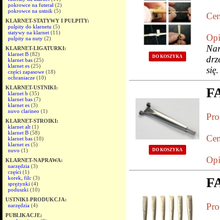
pokrowce na futerał
(2)
pokrowce na ustnik
(5)
Cen
KLARNET-STATYWY I PULPITY:
pulpity do klarnetu
(5)
statywy na klarnet
(11)
Opi
pulpity na nuty
(2)
Nar
KLARNET-LIGATURKI:
klarnet B
(82)
DO KOSZYKA
drz
klarnet bas
(25)
klarnet es
(25)
się
części zapasowe
(18)
ochraniacze
(10)
KLARNET-USTNIKI:
F
klarnet b
(35)
klarnet bas
(7)
klarnet es
(3)
nuvo clarineo
(1)
Pro
KLARNET-STROIKI:
klarnet alt
(1)
klarnet B
(58)
Cen
klarnet bas
(10)
klarnet es
(5)
DO KOSZYKA
nuvo
(1)
Opi
KLARNET-NAPRAWA:
narzędzia
(3)
części
(1)
korek, filc
(3)
F
sprężynki
(4)
poduszki
(10)
USTNIKI-PRODUKCJA:
Pro
narzędzia
(4)
PUBLIKACJE: