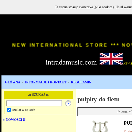
Ta strona stosuje ciasteczka (pliki cookies). Ustal w
INSTR
NEW INTERNATIONAL STORE 
intradamusic.com
i
NEW 
GŁÓWNA
·
INFORMACJE i KONTAKT
·
REGULAMIN
.:: SZUKAJ ::.
pulpity do fletu
szukaj w opisach
cena
»
NOWOŚCI !!!
PUL
Produ