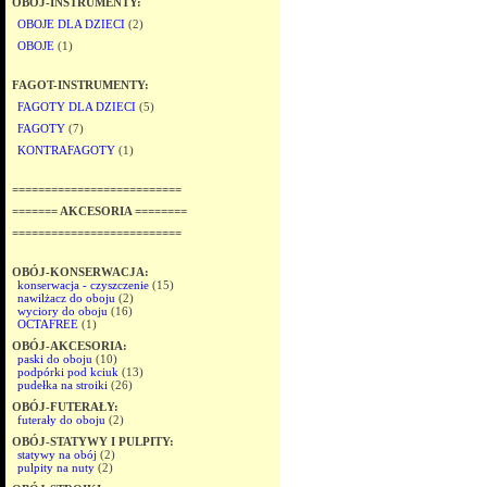
OBÓJ-INSTRUMENTY:
OBOJE DLA DZIECI
(2)
OBOJE
(1)
FAGOT-INSTRUMENTY:
FAGOTY DLA DZIECI
(5)
FAGOTY
(7)
KONTRAFAGOTY
(1)
==========================
======= AKCESORIA ========
==========================
OBÓJ-KONSERWACJA:
konserwacja - czyszczenie
(15)
nawilżacz do oboju
(2)
wyciory do oboju
(16)
OCTAFREE
(1)
OBÓJ-AKCESORIA:
paski do oboju
(10)
podpórki pod kciuk
(13)
pudełka na stroiki
(26)
OBÓJ-FUTERAŁY:
futerały do oboju
(2)
OBÓJ-STATYWY I PULPITY:
statywy na obój
(2)
pulpity na nuty
(2)