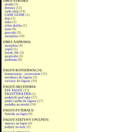
OBÓJ-STROIKI:
stroiki
(5)
drewno
(12)
rurki obój
(14)
CANE GUIDE
(1)
drut
(1)
nitka
(1)
rybia skórka
(1)
noże
(8)
języczki
(5)
narzędzia
(19)
OBÓJ-NAPRAWA:
narzędzia
(4)
części
(1)
korek, filc
(3)
sprężynki
(3)
poduszki
(6)
FAGOT-KONSERWACJA:
konserwacja - czyszczenie
(15)
nawilżacz do fagotu
(3)
wyciory do fagotu
(19)
FAGOT-AKCESORIA:
ESY FAGOT
(17)
FAGOTTHOLDER
(1)
podpórki pod rękę
(17)
paski i szelki do fagotu
(17)
pudełka na stroiki
(16)
FAGOT-FUTERAŁY:
futerały na fagot
(9)
FAGOT-STATYWY I PULPITY:
statywy na fagot
(4)
pulpity na nuty
(2)