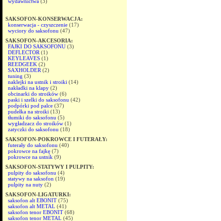
wydawnictwa
(3)
SAKSOFON-KONSERWACJA:
konserwacja - czyszczenie
(17)
wyciory do saksofonu
(47)
SAKSOFON-AKCESORIA:
FAJKI DO SAKSOFONU
(3)
DEFLECTOR
(1)
KEYLEAVES
(1)
REEDGEEK
(2)
SAXHOLDER
(2)
tuning
(3)
naklejki na ustnik i stroiki
(14)
nakładki na klapy
(2)
obcinarki do stroików
(6)
paski i szelki do saksofonu
(42)
podpórki pod palce
(37)
pudełka na stroiki
(13)
tłumiki do saksofonu
(5)
wygładzacz do stroików
(1)
zatyczki do saksofonu
(18)
SAKSOFON-POKROWCE I FUTERAŁY:
futerały do saksofonu
(40)
pokrowce na fajkę
(7)
pokrowce na ustnik
(9)
SAKSOFON-STATYWY I PULPITY:
pulpity do saksofonu
(4)
statywy na saksofon
(19)
pulpity na nuty
(2)
SAKSOFON-LIGATURKI:
saksofon alt EBONIT
(75)
saksofon alt METAL
(41)
saksofon tenor EBONIT
(68)
saksofon tenor METAL
(45)