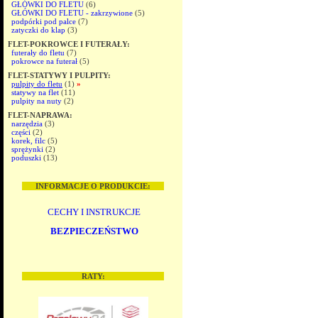
GŁÓWKI DO FLETU
(6)
GŁÓWKI DO FLETU - zakrzywione
(5)
podpórki pod palce
(7)
zatyczki do klap
(3)
FLET-POKROWCE I FUTERAŁY:
futerały do fletu
(7)
pokrowce na futerał
(5)
FLET-STATYWY I PULPITY:
pulpity do fletu
(1)
»
statywy na flet
(11)
pulpity na nuty
(2)
FLET-NAPRAWA:
narzędzia
(3)
części
(2)
korek, filc
(5)
sprężynki
(2)
poduszki
(13)
INFORMACJE O PRODUKCIE:
CECHY I INSTRUKCJE
BEZPIECZEŃSTWO
RATY: