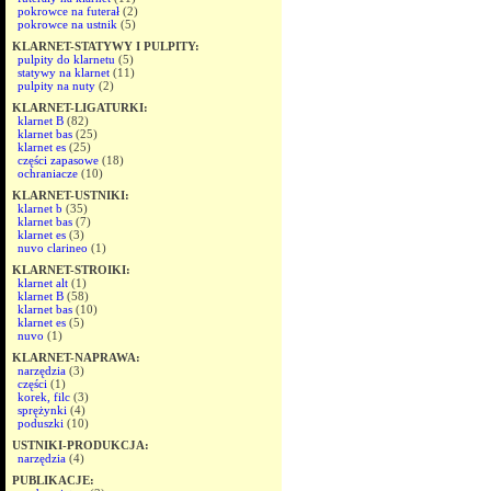
pokrowce na futerał
(2)
pokrowce na ustnik
(5)
KLARNET-STATYWY I PULPITY:
pulpity do klarnetu
(5)
statywy na klarnet
(11)
pulpity na nuty
(2)
KLARNET-LIGATURKI:
klarnet B
(82)
klarnet bas
(25)
klarnet es
(25)
części zapasowe
(18)
ochraniacze
(10)
KLARNET-USTNIKI:
klarnet b
(35)
klarnet bas
(7)
klarnet es
(3)
nuvo clarineo
(1)
KLARNET-STROIKI:
klarnet alt
(1)
klarnet B
(58)
klarnet bas
(10)
klarnet es
(5)
nuvo
(1)
KLARNET-NAPRAWA:
narzędzia
(3)
części
(1)
korek, filc
(3)
sprężynki
(4)
poduszki
(10)
USTNIKI-PRODUKCJA:
narzędzia
(4)
PUBLIKACJE: