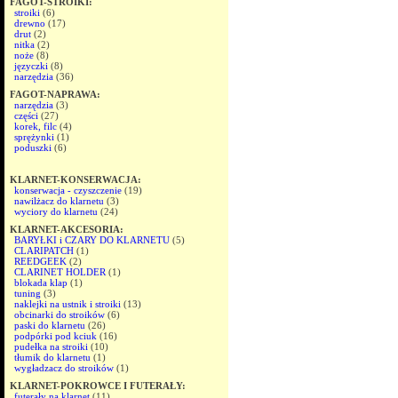
FAGOT-STROIKI:
stroiki
(6)
drewno
(17)
drut
(2)
nitka
(2)
noże
(8)
języczki
(8)
narzędzia
(36)
FAGOT-NAPRAWA:
narzędzia
(3)
części
(27)
korek, filc
(4)
sprężynki
(1)
poduszki
(6)
KLARNET-KONSERWACJA:
konserwacja - czyszczenie
(19)
nawilżacz do klarnetu
(3)
wyciory do klarnetu
(24)
KLARNET-AKCESORIA:
BARYŁKI i CZARY DO KLARNETU
(5)
CLARIPATCH
(1)
REEDGEEK
(2)
CLARINET HOLDER
(1)
blokada klap
(1)
tuning
(3)
naklejki na ustnik i stroiki
(13)
obcinarki do stroików
(6)
paski do klarnetu
(26)
podpórki pod kciuk
(16)
pudełka na stroiki
(10)
tłumik do klarnetu
(1)
wygładzacz do stroików
(1)
KLARNET-POKROWCE I FUTERAŁY:
futerały na klarnet
(11)