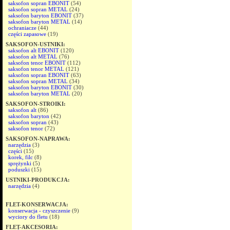
saksofon sopran EBONIT
(54)
saksofon sopran METAL
(24)
saksofon baryton EBONIT
(37)
saksofon baryton METAL
(14)
ochraniacze
(44)
części zapasowe
(19)
SAKSOFON-USTNIKI:
saksofon alt EBONIT
(120)
saksofon alt METAL
(76)
saksofon tenor EBONIT
(112)
saksofon tenor METAL
(121)
saksofon sopran EBONIT
(63)
saksofon sopran METAL
(34)
saksofon baryton EBONIT
(30)
saksofon baryton METAL
(20)
SAKSOFON-STROIKI:
saksofon alt
(86)
saksofon baryton
(42)
saksofon sopran
(43)
saksofon tenor
(72)
SAKSOFON-NAPRAWA:
narzędzia
(3)
części
(15)
korek, filc
(8)
sprężynki
(5)
poduszki
(15)
USTNIKI-PRODUKCJA:
narzędzia
(4)
FLET-KONSERWACJA:
konserwacja - czyszczenie
(9)
wyciory do fletu
(18)
FLET-AKCESORIA: