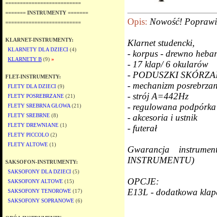
==========================
======= INSTRUMENTY =======
Opis:
Nowość! Poprawio
==========================
KLARNET-INSTRUMENTY:
Klarnet studencki,
KLARNETY DLA DZIECI
(4)
- korpus - drewno heban
KLARNETY B
(9)
»
- 17 klap/ 6 okularów
- PODUSZKI SKÓRZ
FLET-INSTRUMENTY:
- mechanizm posrebrza
FLETY DLA DZIECI
(9)
- strój A=442Hz
FLETY POSREBRZANE
(21)
- regulowana podpórka
FLETY SREBRNA GŁOWA
(21)
- akcesoria i ustnik
FLETY SREBRNE
(8)
FLETY DREWNIANE
(1)
- futerał
FLETY PICCOLO
(2)
FLETY ALTOWE
(1)
Gwarancja instru
INSTRUMENTU)
SAKSOFON-INSTRUMENTY:
SAKSOFONY DLA DZIECI
(5)
OPCJE:
SAKSOFONY ALTOWE
(15)
E13L - dodatkowa klapa
SAKSOFONY TENOROWE
(17)
SAKSOFONY SOPRANOWE
(6)