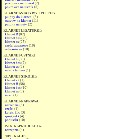
pokrowce na futerał
(2)
pokrowce na ustnik
(5)
KLARNET-STATYWY I PULPITY:
pulpity do klarnetu
(5)
statywy na klarnet
(11)
pulpity na nuty
(2)
KLARNET-LIGATURKI:
klarnet B
(82)
klarnet bas
(25)
klarnet es
(25)
części zapasowe
(18)
ochraniacze
(10)
KLARNET-USTNIKI:
klarnet b
(35)
klarnet bas
(7)
klarnet es
(3)
nuvo clarineo
(1)
KLARNET-STROIKI:
klarnet alt
(1)
klarnet B
(58)
klarnet bas
(10)
klarnet es
(5)
nuvo
(1)
KLARNET-NAPRAWA:
narzędzia
(3)
części
(1)
korek, filc
(3)
sprężynki
(4)
poduszki
(10)
USTNIKI-PRODUKCJA:
narzędzia
(4)
PUBLIKACJE: