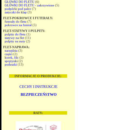
GŁÓWKI DO FLETU
(6)
GŁÓWKI DO FLETU - zakrzywione
(5)
podpórki pod palce
(7)
zatyczki do klap
(3)
FLET-POKROWCE I FUTERAŁY:
futerały do fletu
(7)
pokrowce na futerał
(5)
FLET-STATYWY I PULPITY:
pulpity do fletu
(1)
statywy na flet
(11)
pulpity na nuty
(2)
FLET-NAPRAWA:
narzędzia
(3)
części
(2)
korek, filc
(5)
sprężynki
(2)
poduszki
(13)
INFORMACJE O PRODUKCIE:
CECHY I INSTRUKCJE
BEZPIECZEŃSTWO
RATY: