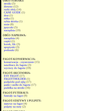
OBÓJ-STROIKI:
stroiki
(5)
drewno
(12)
rurki obój
(14)
CANE GUIDE
(1)
drut
(1)
nitka
(1)
rybia skórka
(1)
noże
(8)
języczki
(5)
narzędzia
(19)
OBÓJ-NAPRAWA:
narzędzia
(4)
części
(1)
korek, filc
(3)
sprężynki
(3)
poduszki
(6)
FAGOT-KONSERWACJA:
konserwacja - czyszczenie
(15)
nawilżacz do fagotu
(3)
wyciory do fagotu
(19)
FAGOT-AKCESORIA:
ESY FAGOT
(17)
FAGOTTHOLDER
(1)
podpórki pod rękę
(17)
paski i szelki do fagotu
(17)
pudełka na stroiki
(16)
FAGOT-FUTERAŁY:
futerały na fagot
(9)
FAGOT-STATYWY I PULPITY:
statywy na fagot
(4)
pulpity na nuty
(2)