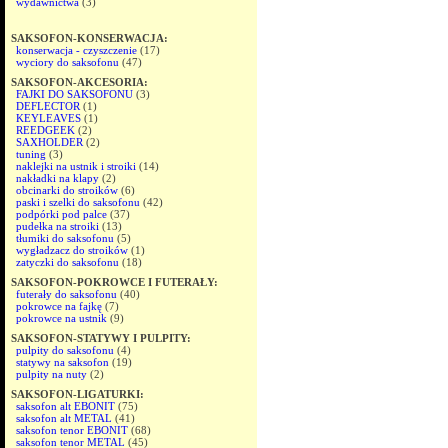
wydawnictwa
(3)
SAKSOFON-KONSERWACJA:
konserwacja - czyszczenie
(17)
wyciory do saksofonu
(47)
SAKSOFON-AKCESORIA:
FAJKI DO SAKSOFONU
(3)
DEFLECTOR
(1)
KEYLEAVES
(1)
REEDGEEK
(2)
SAXHOLDER
(2)
tuning
(3)
naklejki na ustnik i stroiki
(14)
nakładki na klapy
(2)
obcinarki do stroików
(6)
paski i szelki do saksofonu
(42)
podpórki pod palce
(37)
pudełka na stroiki
(13)
tłumiki do saksofonu
(5)
wygładzacz do stroików
(1)
zatyczki do saksofonu
(18)
SAKSOFON-POKROWCE I FUTERAŁY:
futerały do saksofonu
(40)
pokrowce na fajkę
(7)
pokrowce na ustnik
(9)
SAKSOFON-STATYWY I PULPITY:
pulpity do saksofonu
(4)
statywy na saksofon
(19)
pulpity na nuty
(2)
SAKSOFON-LIGATURKI:
saksofon alt EBONIT
(75)
saksofon alt METAL
(41)
saksofon tenor EBONIT
(68)
saksofon tenor METAL
(45)