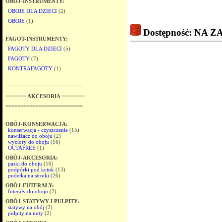
OBÓJ-INSTRUMENTY:
OBOJE DLA DZIECI
(2)
OBOJE
(1)
Dostępność: NA
FAGOT-INSTRUMENTY:
FAGOTY DLA DZIECI
(5)
FAGOTY
(7)
KONTRAFAGOTY
(1)
==========================
======= AKCESORIA ========
==========================
OBÓJ-KONSERWACJA:
konserwacja - czyszczenie
(15)
nawilżacz do oboju
(2)
wyciory do oboju
(16)
OCTAFREE
(1)
OBÓJ-AKCESORIA:
paski do oboju
(10)
podpórki pod kciuk
(13)
pudełka na stroiki
(26)
OBÓJ-FUTERAŁY:
futerały do oboju
(2)
OBÓJ-STATYWY I PULPITY:
statywy na obój
(2)
pulpity na nuty
(2)