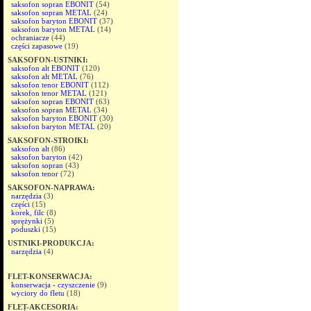
saksofon sopran EBONIT
(54)
saksofon sopran METAL
(24)
saksofon baryton EBONIT
(37)
saksofon baryton METAL
(14)
ochraniacze
(44)
części zapasowe
(19)
SAKSOFON-USTNIKI:
saksofon alt EBONIT
(120)
saksofon alt METAL
(76)
saksofon tenor EBONIT
(112)
saksofon tenor METAL
(121)
saksofon sopran EBONIT
(63)
saksofon sopran METAL
(34)
saksofon baryton EBONIT
(30)
saksofon baryton METAL
(20)
SAKSOFON-STROIKI:
saksofon alt
(86)
saksofon baryton
(42)
saksofon sopran
(43)
saksofon tenor
(72)
SAKSOFON-NAPRAWA:
narzędzia
(3)
części
(15)
korek, filc
(8)
sprężynki
(5)
poduszki
(15)
USTNIKI-PRODUKCJA:
narzędzia
(4)
FLET-KONSERWACJA:
konserwacja - czyszczenie
(9)
wyciory do fletu
(18)
FLET-AKCESORIA: