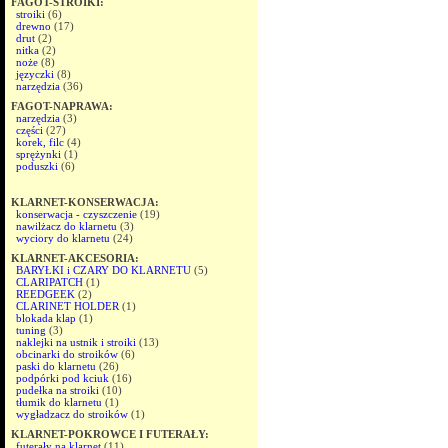
FAGOT-STROIKI:
stroiki
(6)
drewno
(17)
drut
(2)
nitka
(2)
noże
(8)
języczki
(8)
narzędzia
(36)
FAGOT-NAPRAWA:
narzędzia
(3)
części
(27)
korek, filc
(4)
sprężynki
(1)
poduszki
(6)
KLARNET-KONSERWACJA:
konserwacja - czyszczenie
(19)
nawilżacz do klarnetu
(3)
wyciory do klarnetu
(24)
KLARNET-AKCESORIA:
BARYŁKI i CZARY DO KLARNETU
(5)
CLARIPATCH
(1)
REEDGEEK
(2)
CLARINET HOLDER
(1)
blokada klap
(1)
tuning
(3)
naklejki na ustnik i stroiki
(13)
obcinarki do stroików
(6)
paski do klarnetu
(26)
podpórki pod kciuk
(16)
pudełka na stroiki
(10)
tłumik do klarnetu
(1)
wygładzacz do stroików
(1)
KLARNET-POKROWCE I FUTERAŁY:
futerały na klarnet
(11)