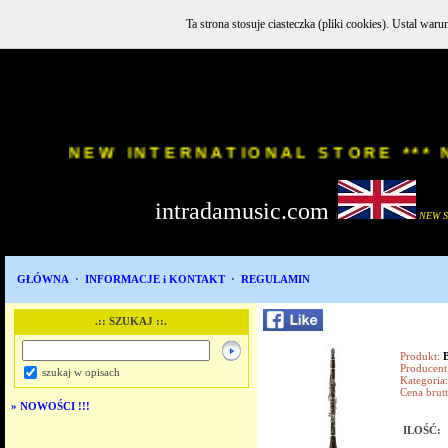
Ta strona stosuje ciasteczka (pliki cookies). Ustal w
INSTR
NEW INTERNATIONAL STORE
intradamusic.com
i
NEW 
GŁÓWNA
·
INFORMACJE i KONTAKT
·
REGULAMIN
.:: SZUKAJ ::.
Produkt:
Producent
szukaj w opisach
Kategoria:
Cena brutt
»
NOWOŚCI !!!
ILOŚĆ: