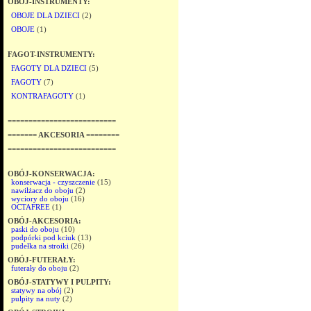
OBÓJ-INSTRUMENTY:
OBOJE DLA DZIECI
(2)
OBOJE
(1)
FAGOT-INSTRUMENTY:
FAGOTY DLA DZIECI
(5)
FAGOTY
(7)
KONTRAFAGOTY
(1)
==========================
======= AKCESORIA ========
==========================
OBÓJ-KONSERWACJA:
konserwacja - czyszczenie
(15)
nawilżacz do oboju
(2)
wyciory do oboju
(16)
OCTAFREE
(1)
OBÓJ-AKCESORIA:
paski do oboju
(10)
podpórki pod kciuk
(13)
pudełka na stroiki
(26)
OBÓJ-FUTERAŁY:
futerały do oboju
(2)
OBÓJ-STATYWY I PULPITY:
statywy na obój
(2)
pulpity na nuty
(2)