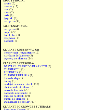
FAGOT-STROIKI:
stroiki
(6)
drewno
(17)
drut
(2)
nitka
(2)
noże
(8)
języczki
(8)
narzędzia
(36)
FAGOT-NAPRAWA:
narzędzia
(3)
części
(27)
korek, filc
(4)
sprężynki
(1)
poduszki
(6)
KLARNET-KONSERWACJA:
konserwacja - czyszczenie
(19)
nawilżacz do klarnetu
(3)
wyciory do klarnetu
(24)
KLARNET-AKCESORIA:
BARYŁKI i CZARY DO KLARNETU
(5)
CLARIPATCH
(1)
REEDGEEK
(2)
CLARINET HOLDER
(1)
blokada klap
(1)
tuning
(3)
naklejki na ustnik i stroiki
(13)
obcinarki do stroików
(6)
paski do klarnetu
(26)
podpórki pod kciuk
(16)
pudełka na stroiki
(10)
tłumik do klarnetu
(1)
wygładzacz do stroików
(1)
KLARNET-POKROWCE I FUTERAŁY:
futerały na klarnet
(11)