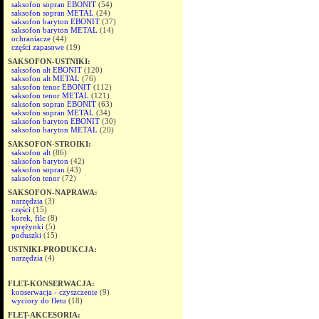
saksofon sopran EBONIT
(54)
saksofon sopran METAL
(24)
saksofon baryton EBONIT
(37)
saksofon baryton METAL
(14)
ochraniacze
(44)
części zapasowe
(19)
SAKSOFON-USTNIKI:
saksofon alt EBONIT
(120)
saksofon alt METAL
(76)
saksofon tenor EBONIT
(112)
saksofon tenor METAL
(121)
saksofon sopran EBONIT
(63)
saksofon sopran METAL
(34)
saksofon baryton EBONIT
(30)
saksofon baryton METAL
(20)
SAKSOFON-STROIKI:
saksofon alt
(86)
saksofon baryton
(42)
saksofon sopran
(43)
saksofon tenor
(72)
SAKSOFON-NAPRAWA:
narzędzia
(3)
części
(15)
korek, filc
(8)
sprężynki
(5)
poduszki
(15)
USTNIKI-PRODUKCJA:
narzędzia
(4)
FLET-KONSERWACJA:
konserwacja - czyszczenie
(9)
wyciory do fletu
(18)
FLET-AKCESORIA: