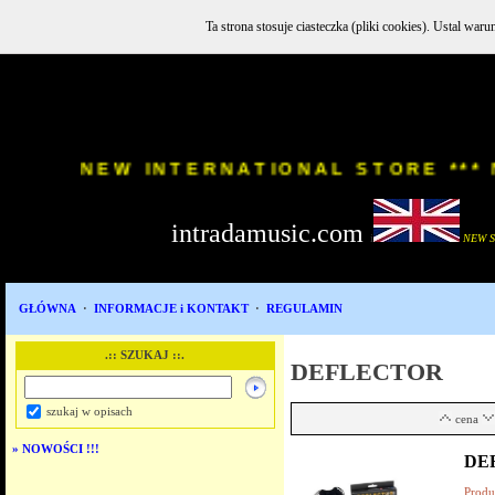
Ta strona stosuje ciasteczka (pliki cookies). Ustal w
INSTR
NEW INTERNATIONAL STORE
intradamusic.com
i
NEW 
GŁÓWNA
·
INFORMACJE i KONTAKT
·
REGULAMIN
.:: SZUKAJ ::.
DEFLECTOR
szukaj w opisach
cena
»
NOWOŚCI !!!
DEF
Produ