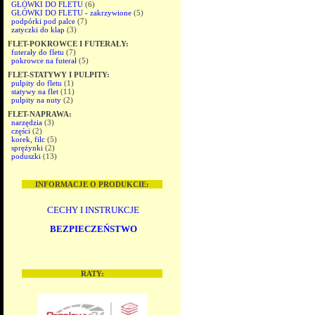
GŁÓWKI DO FLETU
(6)
GŁÓWKI DO FLETU - zakrzywione
(5)
podpórki pod palce
(7)
zatyczki do klap
(3)
FLET-POKROWCE I FUTERAŁY:
futerały do fletu
(7)
pokrowce na futerał
(5)
FLET-STATYWY I PULPITY:
pulpity do fletu
(1)
statywy na flet
(11)
pulpity na nuty
(2)
FLET-NAPRAWA:
narzędzia
(3)
części
(2)
korek, filc
(5)
sprężynki
(2)
poduszki
(13)
INFORMACJE O PRODUKCIE:
CECHY I INSTRUKCJE
BEZPIECZEŃSTWO
RATY: