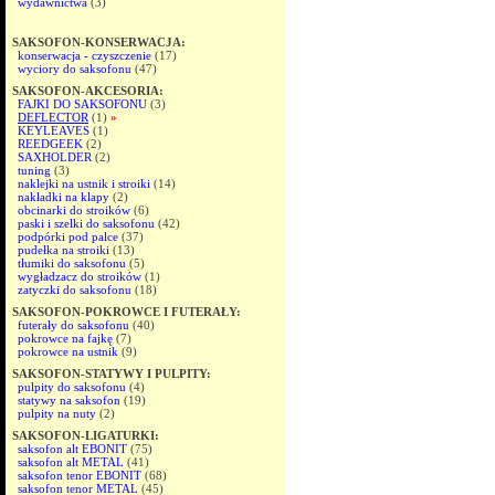
wydawnictwa
(3)
SAKSOFON-KONSERWACJA:
konserwacja - czyszczenie
(17)
wyciory do saksofonu
(47)
SAKSOFON-AKCESORIA:
FAJKI DO SAKSOFONU
(3)
DEFLECTOR
(1)
»
KEYLEAVES
(1)
REEDGEEK
(2)
SAXHOLDER
(2)
tuning
(3)
naklejki na ustnik i stroiki
(14)
nakładki na klapy
(2)
obcinarki do stroików
(6)
paski i szelki do saksofonu
(42)
podpórki pod palce
(37)
pudełka na stroiki
(13)
tłumiki do saksofonu
(5)
wygładzacz do stroików
(1)
zatyczki do saksofonu
(18)
SAKSOFON-POKROWCE I FUTERAŁY:
futerały do saksofonu
(40)
pokrowce na fajkę
(7)
pokrowce na ustnik
(9)
SAKSOFON-STATYWY I PULPITY:
pulpity do saksofonu
(4)
statywy na saksofon
(19)
pulpity na nuty
(2)
SAKSOFON-LIGATURKI:
saksofon alt EBONIT
(75)
saksofon alt METAL
(41)
saksofon tenor EBONIT
(68)
saksofon tenor METAL
(45)