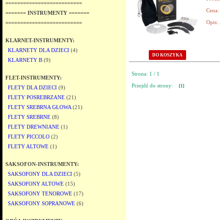
==========================
Cena:
======= INSTRUMENTY =======
Opis:
==========================
KLARNET-INSTRUMENTY:
KLARNETY DLA DZIECI
(4)
DO KOSZYKA
KLARNETY B
(9)
Strona: 1 / 1
FLET-INSTRUMENTY:
Przejdź do strony:
[1]
FLETY DLA DZIECI
(9)
FLETY POSREBRZANE
(21)
FLETY SREBRNA GŁOWA
(21)
FLETY SREBRNE
(8)
FLETY DREWNIANE
(1)
FLETY PICCOLO
(2)
FLETY ALTOWE
(1)
SAKSOFON-INSTRUMENTY:
SAKSOFONY DLA DZIECI
(5)
SAKSOFONY ALTOWE
(15)
SAKSOFONY TENOROWE
(17)
SAKSOFONY SOPRANOWE
(6)