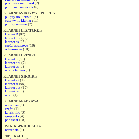
pokrowce na futerał
(2)
pokrowce na ustnik
(5)
KLARNET-STATYWY I PULPITY:
pulpity do klarnetu
(5)
statywy na klarnet
(11)
pulpity na nuty
(2)
KLARNET-LIGATURKI:
klarnet B
(82)
klarnet bas
(25)
klarnet es
(25)
części zapasowe
(18)
ochraniacze
(10)
KLARNET-USTNIKI:
klarnet b
(35)
klarnet bas
(7)
klarnet es
(3)
nuvo clarineo
(1)
KLARNET-STROIKI:
klarnet alt
(1)
klarnet B
(58)
klarnet bas
(10)
klarnet es
(5)
nuvo
(1)
KLARNET-NAPRAWA:
narzędzia
(3)
części
(1)
korek, filc
(3)
sprężynki
(4)
poduszki
(10)
USTNIKI-PRODUKCJA:
narzędzia
(4)
PUBLIKACJE: