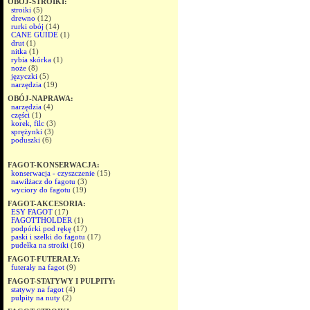
OBÓJ-STROIKI:
stroiki
(5)
drewno
(12)
rurki obój
(14)
CANE GUIDE
(1)
drut
(1)
nitka
(1)
rybia skórka
(1)
noże
(8)
języczki
(5)
narzędzia
(19)
OBÓJ-NAPRAWA:
narzędzia
(4)
części
(1)
korek, filc
(3)
sprężynki
(3)
poduszki
(6)
FAGOT-KONSERWACJA:
konserwacja - czyszczenie
(15)
nawilżacz do fagotu
(3)
wyciory do fagotu
(19)
FAGOT-AKCESORIA:
ESY FAGOT
(17)
FAGOTTHOLDER
(1)
podpórki pod rękę
(17)
paski i szelki do fagotu
(17)
pudełka na stroiki
(16)
FAGOT-FUTERAŁY:
futerały na fagot
(9)
FAGOT-STATYWY I PULPITY:
statywy na fagot
(4)
pulpity na nuty
(2)