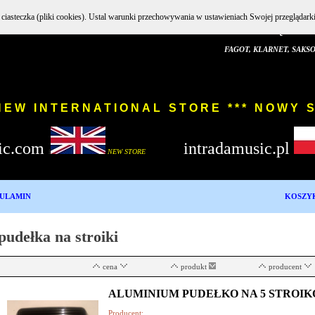
e ciasteczka (pliki cookies). Ustal warunki przechowywania w ustawieniach Swojej przeglądark
INSTRUMENTY DĘTE DREWNIAN
FAGOT, KLARNET, SAKSOFON,
EW INTERNATIONAL STORE *** 
ic.com
intradamusic.pl
i
NEW STORE
ULAMIN
KOSZY
pudełka na stroiki
cena
produkt
producent
ALUMINIUM PUDEŁKO NA 5 STROIKÓW
Producent: