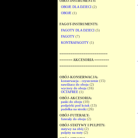
OBÓJ-INSTRUMENTY:
OBOJE DLA DZIECI
(2)
OBOJE
(1)
FAGOT-INSTRUMENTY:
FAGOTY DLA DZIECI
(5)
FAGOTY
(7)
KONTRAFAGOTY
(1)
==========================
======= AKCESORIA ========
==========================
OBÓJ-KONSERWACJA:
konserwacja - czyszczenie
(15)
nawilżacz do oboju
(2)
wyciory do oboju
(16)
OCTAFREE
(1)
OBÓJ-AKCESORIA:
paski do oboju
(10)
podpórki pod kciuk
(13)
pudełka na stroiki
(26)
OBÓJ-FUTERAŁY:
futerały do oboju
(2)
OBÓJ-STATYWY I PULPITY:
statywy na obój
(2)
pulpity na nuty
(2)