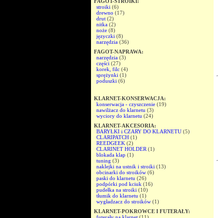
FAGOT-STROIKI:
stroiki
(6)
drewno
(17)
drut
(2)
nitka
(2)
noże
(8)
języczki
(8)
narzędzia
(36)
FAGOT-NAPRAWA:
narzędzia
(3)
części
(27)
korek, filc
(4)
sprężynki
(1)
poduszki
(6)
KLARNET-KONSERWACJA:
konserwacja - czyszczenie
(19)
nawilżacz do klarnetu
(3)
wyciory do klarnetu
(24)
KLARNET-AKCESORIA:
BARYŁKI i CZARY DO KLARNETU
(5)
CLARIPATCH
(1)
REEDGEEK
(2)
CLARINET HOLDER
(1)
blokada klap
(1)
tuning
(3)
naklejki na ustnik i stroiki
(13)
obcinarki do stroików
(6)
paski do klarnetu
(26)
podpórki pod kciuk
(16)
pudełka na stroiki
(10)
tłumik do klarnetu
(1)
wygładzacz do stroików
(1)
KLARNET-POKROWCE I FUTERAŁY:
futerały na klarnet
(11)