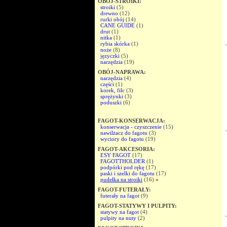
OBÓJ-STROIKI:
stroiki
(5)
drewno
(12)
rurki obój
(14)
CANE GUIDE
(1)
drut
(1)
nitka
(1)
rybia skórka
(1)
noże
(8)
języczki
(5)
narzędzia
(19)
OBÓJ-NAPRAWA:
narzędzia
(4)
części
(1)
korek, filc
(3)
sprężynki
(3)
poduszki
(6)
FAGOT-KONSERWACJA:
konserwacja - czyszczenie
(15)
nawilżacz do fagotu
(3)
wyciory do fagotu
(19)
FAGOT-AKCESORIA:
ESY FAGOT
(17)
FAGOTTHOLDER
(1)
podpórki pod rękę
(17)
paski i szelki do fagotu
(17)
pudełka na stroiki
(16)
»
FAGOT-FUTERAŁY:
futerały na fagot
(9)
FAGOT-STATYWY I PULPITY:
statywy na fagot
(4)
pulpity na nuty
(2)