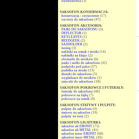
wydawnictwa
(3)
SAKSOFON-KONSERWACJA:
konserwacja - czyszczenie
(17)
wyciory do saksofonu
(47)
SAKSOFON-AKCESORIA:
FAJKI DO SAKSOFONU
(3)
DEFLECTOR
(1)
KEYLEAVES
(1)
REEDGEEK
(2)
SAXHOLDER
(2)
tuning
(3)
naklejki na ustnik i stroiki
(14)
nakładki na klapy
(2)
obcinarki do stroików
(6)
paski i szelki do saksofonu
(42)
podpórki pod palce
(37)
pudełka na stroiki
(13)
tłumiki do saksofonu
(5)
wygładzacz do stroików
(1)
zatyczki do saksofonu
(18)
SAKSOFON-POKROWCE I FUTERAŁY:
futerały do saksofonu
(40)
pokrowce na fajkę
(7)
pokrowce na ustnik
(9)
SAKSOFON-STATYWY I PULPITY:
pulpity do saksofonu
(4)
statywy na saksofon
(19)
pulpity na nuty
(2)
SAKSOFON-LIGATURKI:
saksofon alt EBONIT
(75)
saksofon alt METAL
(41)
saksofon tenor EBONIT
(68)
saksofon tenor METAL
(45)