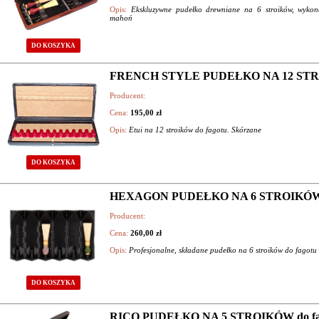
Opis:
Ekskluzywne pudełko drewniane na 6 stroików, wykona
mahoń
DO KOSZYKA
FRENCH STYLE PUDEŁKO NA 12 ST
Producent:
Cena:
195,00 zł
Opis:
Etui na 12 stroików do fagotu. Skórzane
DO KOSZYKA
HEXAGON PUDEŁKO NA 6 STROIKÓW d
Producent:
Cena:
260,00 zł
Opis:
Profesjonalne, składane pudełko na 6 stroików do fag
DO KOSZYKA
RICO PUDEŁKO NA 5 STROIKÓW do fa