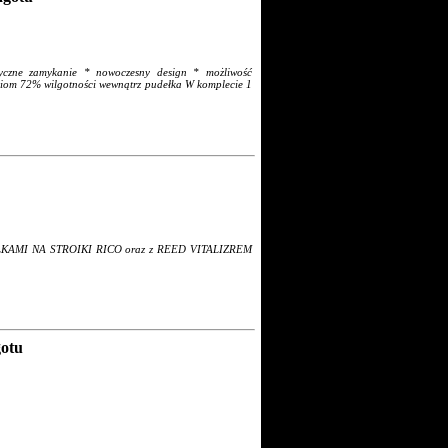
yczne zamykanie * nowoczesny design * możliwość
oziom 72% wilgotności wewnątrz pudełka W komplecie 1
DELKAMI NA STROIKI RICO oraz z REED VITALIZREM
otu