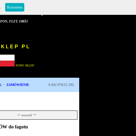
i.
Rozumiem
E Sklep i Serwis
 FLET, OBÓJ
NOWY SKLEP PL
NOWY SKLEP
K
·
ZAMÓWIENIE
6 002 976/12 292
nowość
 do fagotu