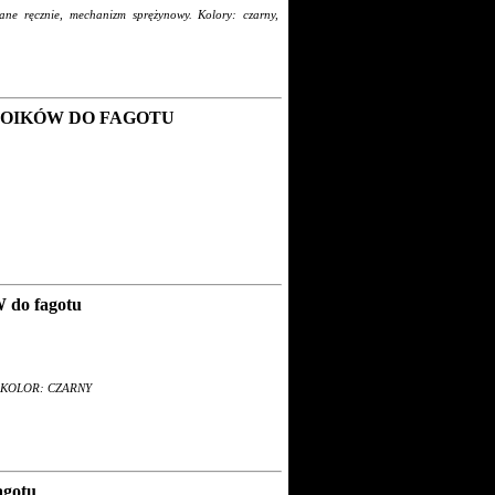
ne ręcznie, mechanizm sprężynowy. Kolory: czarny,
ROIKÓW DO FAGOTU
o fagotu
otu KOLOR: CZARNY
gotu