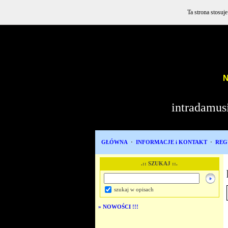
Ta strona stosuj
N
intradamus
GŁÓWNA
·
INFORMACJE i KONTAKT
·
REG
.:: SZUKAJ ::.
szukaj w opisach
»
NOWOŚCI !!!