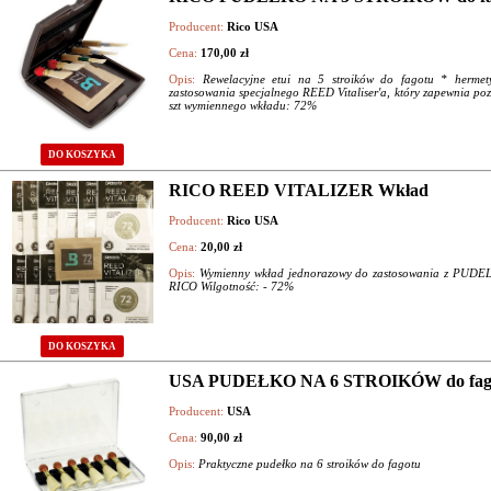
Producent:
Rico USA
Cena:
170,00 zł
Opis:
Rewelacyjne etui na 5 stroików do fagotu * hermet
zastosowania specjalnego REED Vitaliser'a, który zapewnia p
szt wymiennego wkładu: 72%
DO KOSZYKA
RICO REED VITALIZER Wkład
Producent:
Rico USA
Cena:
20,00 zł
Opis:
Wymienny wkład jednorazowy do zastosowania z PU
RICO Wilgotność: - 72%
DO KOSZYKA
USA PUDEŁKO NA 6 STROIKÓW do fag
Producent:
USA
Cena:
90,00 zł
Opis:
Praktyczne pudełko na 6 stroików do fagotu