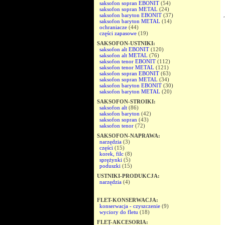
saksofon sopran EBONIT
(54)
saksofon sopran METAL
(24)
saksofon baryton EBONIT
(37)
saksofon baryton METAL
(14)
ochraniacze
(44)
części zapasowe
(19)
SAKSOFON-USTNIKI:
saksofon alt EBONIT
(120)
saksofon alt METAL
(76)
saksofon tenor EBONIT
(112)
saksofon tenor METAL
(121)
saksofon sopran EBONIT
(63)
saksofon sopran METAL
(34)
saksofon baryton EBONIT
(30)
saksofon baryton METAL
(20)
SAKSOFON-STROIKI:
saksofon alt
(86)
saksofon baryton
(42)
saksofon sopran
(43)
saksofon tenor
(72)
SAKSOFON-NAPRAWA:
narzędzia
(3)
części
(15)
korek, filc
(8)
sprężynki
(5)
poduszki
(15)
USTNIKI-PRODUKCJA:
narzędzia
(4)
FLET-KONSERWACJA:
konserwacja - czyszczenie
(9)
wyciory do fletu
(18)
FLET-AKCESORIA: