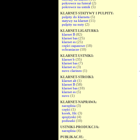
pokrowce na futerał
(2)
pokrowce na ustnik
(5)
KLARNET-STATYWY I PULPITY:
pulpity do klarnetu
(5)
statywy na klarnet
(11)
pulpity na nuty
(2)
KLARNET-LIGATURKI:
klarnet B
(82)
klarnet bas
(25)
klarnet es
(25)
części zapasowe
(18)
ochraniacze
(10)
KLARNET-USTNIKI:
klarnet b
(35)
klarnet bas
(7)
klarnet es
(3)
nuvo clarineo
(1)
KLARNET-STROIKI:
klarnet alt
(1)
klarnet B
(58)
klarnet bas
(10)
klarnet es
(5)
nuvo
(1)
KLARNET-NAPRAWA:
narzędzia
(3)
części
(1)
korek, filc
(3)
sprężynki
(4)
poduszki
(10)
USTNIKI-PRODUKCJA:
narzędzia
(4)
PUBLIKACJE: