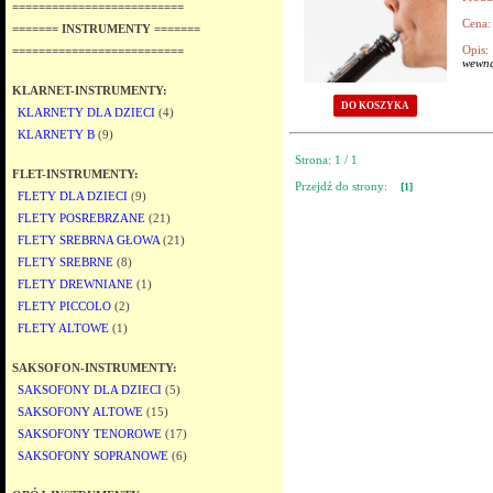
==========================
Cena:
======= INSTRUMENTY =======
Opis:
==========================
wewną
KLARNET-INSTRUMENTY:
DO KOSZYKA
KLARNETY DLA DZIECI
(4)
KLARNETY B
(9)
Strona: 1 / 1
FLET-INSTRUMENTY:
Przejdź do strony:
[1]
FLETY DLA DZIECI
(9)
FLETY POSREBRZANE
(21)
FLETY SREBRNA GŁOWA
(21)
FLETY SREBRNE
(8)
FLETY DREWNIANE
(1)
FLETY PICCOLO
(2)
FLETY ALTOWE
(1)
SAKSOFON-INSTRUMENTY:
SAKSOFONY DLA DZIECI
(5)
SAKSOFONY ALTOWE
(15)
SAKSOFONY TENOROWE
(17)
SAKSOFONY SOPRANOWE
(6)