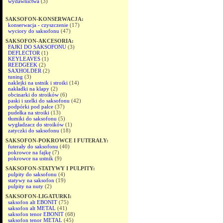
wydawnictwa
(3)
SAKSOFON-KONSERWACJA:
konserwacja - czyszczenie
(17)
wyciory do saksofonu
(47)
SAKSOFON-AKCESORIA:
FAJKI DO SAKSOFONU
(3)
DEFLECTOR
(1)
KEYLEAVES
(1)
REEDGEEK
(2)
SAXHOLDER
(2)
tuning
(3)
naklejki na ustnik i stroiki
(14)
nakładki na klapy
(2)
obcinarki do stroików
(6)
paski i szelki do saksofonu
(42)
podpórki pod palce
(37)
pudełka na stroiki
(13)
tłumiki do saksofonu
(5)
wygładzacz do stroików
(1)
zatyczki do saksofonu
(18)
SAKSOFON-POKROWCE I FUTERAŁY:
futerały do saksofonu
(40)
pokrowce na fajkę
(7)
pokrowce na ustnik
(9)
SAKSOFON-STATYWY I PULPITY:
pulpity do saksofonu
(4)
statywy na saksofon
(19)
pulpity na nuty
(2)
SAKSOFON-LIGATURKI:
saksofon alt EBONIT
(75)
saksofon alt METAL
(41)
saksofon tenor EBONIT
(68)
saksofon tenor METAL
(45)