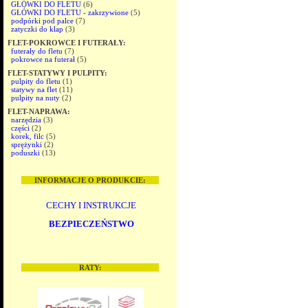
GŁÓWKI DO FLETU
(6)
GŁÓWKI DO FLETU - zakrzywione
(5)
podpórki pod palce
(7)
zatyczki do klap
(3)
FLET-POKROWCE I FUTERAŁY:
futerały do fletu
(7)
pokrowce na futerał
(5)
FLET-STATYWY I PULPITY:
pulpity do fletu
(1)
statywy na flet
(11)
pulpity na nuty
(2)
FLET-NAPRAWA:
narzędzia
(3)
części
(2)
korek, filc
(5)
sprężynki
(2)
poduszki
(13)
INFORMACJE O PRODUKCIE:
CECHY I INSTRUKCJE
BEZPIECZEŃSTWO
RATY: