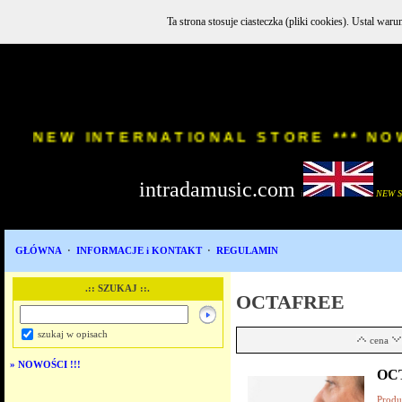
Ta strona stosuje ciasteczka (pliki cookies). Ustal w
INSTR
NEW INTERNATIONAL STORE *
intradamusic.com
i
NEW 
GŁÓWNA
·
INFORMACJE i KONTAKT
·
REGULAMIN
.:: SZUKAJ ::.
OCTAFREE
szukaj w opisach
cena
»
NOWOŚCI !!!
OCT
Produ