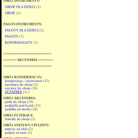
OBÓJ-INSTRUMENTY:
OBOJE DLA DZIECI
(2)
OBOJE
(1)
FAGOT-INSTRUMENTY:
FAGOTY DLA DZIECI
(5)
FAGOTY
(7)
KONTRAFAGOTY
(1)
==========================
======= AKCESORIA ========
==========================
OBÓJ-KONSERWACJA:
konserwacja - czyszczenie
(15)
nawilżacz do oboju
(2)
wyciory do oboju
(16)
OCTAFREE
(1)
»
OBÓJ-AKCESORIA:
paski do oboju
(10)
podpórki pod kciuk
(13)
pudełka na stroiki
(26)
OBÓJ-FUTERAŁY:
futerały do oboju
(2)
OBÓJ-STATYWY I PULPITY:
statywy na obój
(2)
pulpity na nuty
(2)