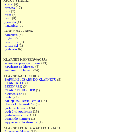
FAGOT-STROIKI:
stroiki
(6)
drewno
(17)
drut
(2)
nitka
(2)
noże
(8)
języczki
(8)
narzędzia
(36)
FAGOT-NAPRAWA:
narzędzia
(3)
części
(27)
korek, filc
(4)
sprężynki
(1)
poduszki
(6)
KLARNET-KONSERWACJA:
konserwacja - czyszczenie
(19)
nawilżacz do klarnetu
(3)
wyciory do klarnetu
(24)
KLARNET-AKCESORIA:
BARYŁKI i CZARY DO KLARNETU
(5)
CLARIPATCH
(1)
REEDGEEK
(2)
CLARINET HOLDER
(1)
blokada klap
(1)
tuning
(3)
naklejki na ustnik i stroiki
(13)
obcinarki do stroików
(6)
paski do klarnetu
(26)
podpórki pod kciuk
(16)
pudełka na stroiki
(10)
tłumik do klarnetu
(1)
wygładzacz do stroików
(1)
KLARNET-POKROWCE I FUTERAŁY:
futerały na klarnet
(11)