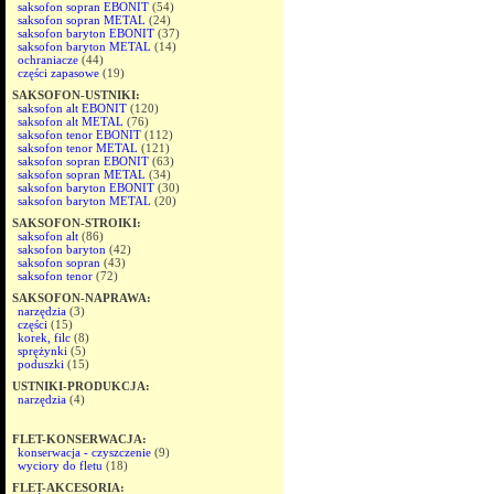
saksofon sopran EBONIT
(54)
saksofon sopran METAL
(24)
saksofon baryton EBONIT
(37)
saksofon baryton METAL
(14)
ochraniacze
(44)
części zapasowe
(19)
SAKSOFON-USTNIKI:
saksofon alt EBONIT
(120)
saksofon alt METAL
(76)
saksofon tenor EBONIT
(112)
saksofon tenor METAL
(121)
saksofon sopran EBONIT
(63)
saksofon sopran METAL
(34)
saksofon baryton EBONIT
(30)
saksofon baryton METAL
(20)
SAKSOFON-STROIKI:
saksofon alt
(86)
saksofon baryton
(42)
saksofon sopran
(43)
saksofon tenor
(72)
SAKSOFON-NAPRAWA:
narzędzia
(3)
części
(15)
korek, filc
(8)
sprężynki
(5)
poduszki
(15)
USTNIKI-PRODUKCJA:
narzędzia
(4)
FLET-KONSERWACJA:
konserwacja - czyszczenie
(9)
wyciory do fletu
(18)
FLET-AKCESORIA: