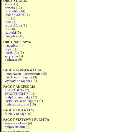
OBÓJ-STROIKI:
stroiki
(5)
drewno
(12)
rurki obój
(14)
CANE GUIDE
(1)
drut
(1)
nitka
(1)
rybia skórka
(1)
noże
(8)
języczki
(5)
narzędzia
(19)
OBÓJ-NAPRAWA:
narzędzia
(4)
części
(1)
korek, filc
(3)
sprężynki
(3)
poduszki
(6)
FAGOT-KONSERWACJA:
konserwacja - czyszczenie
(15)
nawilżacz do fagotu
(3)
wyciory do fagotu
(19)
FAGOT-AKCESORIA:
ESY FAGOT
(17)
FAGOTTHOLDER
(1)
podpórki pod rękę
(17)
paski i szelki do fagotu
(17)
pudełka na stroiki
(16)
FAGOT-FUTERAŁY:
futerały na fagot
(9)
FAGOT-STATYWY I PULPITY:
statywy na fagot
(4)
pulpity na nuty
(2)