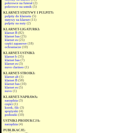
pokrowce na futerał
(2)
pokrowce na ustnik
(5)
KLARNET-STATYWY I PULPITY:
pulpity do klarnetu
(5)
statywy na klarnet
(11)
pulpity na nuty
(2)
KLARNET-LIGATURKI:
klarnet B
(82)
klarnet bas
(25)
klarnet es
(25)
części zapasowe
(18)
ochraniacze
(10)
KLARNET-USTNIKI:
klarnet b
(35)
klarnet bas
(7)
klarnet es
(3)
nuvo clarineo
(1)
KLARNET-STROIKI:
klarnet alt
(1)
klarnet B
(58)
klarnet bas
(10)
klarnet es
(5)
nuvo
(1)
KLARNET-NAPRAWA:
narzędzia
(3)
części
(1)
korek, filc
(3)
sprężynki
(4)
poduszki
(10)
USTNIKI-PRODUKCJA:
narzędzia
(4)
PUBLIKACJE: