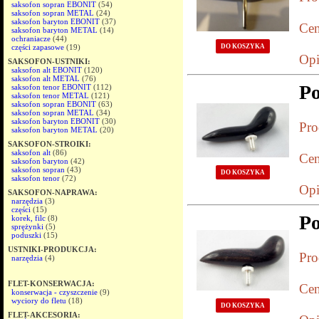
saksofon sopran EBONIT
(54)
saksofon sopran METAL
(24)
saksofon baryton EBONIT
(37)
Cen
saksofon baryton METAL
(14)
ochraniacze
(44)
części zapasowe
(19)
DO KOSZYKA
Opi
SAKSOFON-USTNIKI:
saksofon alt EBONIT
(120)
saksofon alt METAL
(76)
P
saksofon tenor EBONIT
(112)
saksofon tenor METAL
(121)
saksofon sopran EBONIT
(63)
saksofon sopran METAL
(34)
saksofon baryton EBONIT
(30)
Pro
saksofon baryton METAL
(20)
SAKSOFON-STROIKI:
saksofon alt
(86)
Cen
saksofon baryton
(42)
saksofon sopran
(43)
DO KOSZYKA
saksofon tenor
(72)
Opi
SAKSOFON-NAPRAWA:
narzędzia
(3)
części
(15)
P
korek, filc
(8)
sprężynki
(5)
poduszki
(15)
USTNIKI-PRODUKCJA:
Pro
narzędzia
(4)
FLET-KONSERWACJA:
Cen
konserwacja - czyszczenie
(9)
wyciory do fletu
(18)
DO KOSZYKA
FLET-AKCESORIA: