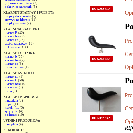
pokrowce na futerał
(2)
pokrowce na ustnik
(5)
DO KOSZYKA
Opi
KLARNET-STATYWY I PULPITY:
pulpity do klarnetu
(5)
statywy na klarnet
(11)
pulpity na nuty
(2)
P
KLARNET-LIGATURKI:
klarnet B
(82)
klarnet bas
(25)
Pro
klarnet es
(25)
części zapasowe
(18)
ochraniacze
(10)
Cen
KLARNET-USTNIKI:
klarnet b
(35)
DO KOSZYKA
klarnet bas
(7)
klarnet es
(3)
Opi
nuvo clarineo
(1)
KLARNET-STROIKI:
klarnet alt
(1)
P
klarnet B
(58)
klarnet bas
(10)
klarnet es
(5)
nuvo
(1)
Pro
KLARNET-NAPRAWA:
narzędzia
(3)
części
(1)
Cen
korek, filc
(3)
sprężynki
(4)
poduszki
(10)
DO KOSZYKA
Opi
USTNIKI-PRODUKCJA:
narzędzia
(4)
RĘ
PUBLIKACJE: