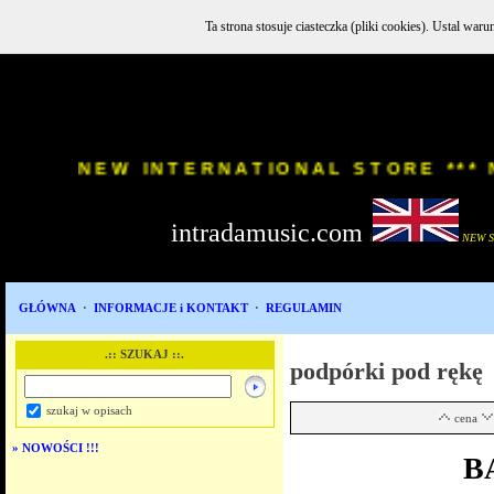
Ta strona stosuje ciasteczka (pliki cookies). Ustal w
INSTR
NEW INTERNATIONAL STORE
intradamusic.com
i
NEW 
GŁÓWNA
·
INFORMACJE i KONTAKT
·
REGULAMIN
.:: SZUKAJ ::.
podpórki pod rękę
szukaj w opisach
cena
»
NOWOŚCI !!!
B