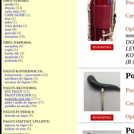
OBÓJ-STROIKI:
Pro
stroiki
(5)
drewno
(12)
rurki obój
(14)
Cen
CANE GUIDE
(1)
drut
(1)
nitka
(1)
rybia skórka
(1)
Opi
noże
(8)
języczki
(5)
mm
narzędzia
(19)
DO
OBÓJ-NAPRAWA:
narzędzia
(4)
LE
DO KOSZYKA
części
(1)
korek, filc
(3)
KO
sprężynki
(3)
poduszki
(6)
(B
FAGOT-KONSERWACJA:
Po
konserwacja - czyszczenie
(15)
nawilżacz do fagotu
(3)
wyciory do fagotu
(19)
FAGOT-AKCESORIA:
Pro
ESY FAGOT
(17)
FAGOTTHOLDER
(1)
podpórki pod rękę
(17)
»
Cen
paski i szelki do fagotu
(17)
pudełka na stroiki
(16)
FAGOT-FUTERAŁY:
Opi
futerały na fagot
(9)
DO KOSZYKA
FAGOT-STATYWY I PULPITY:
statywy na fagot
(4)
Po
pulpity na nuty
(2)