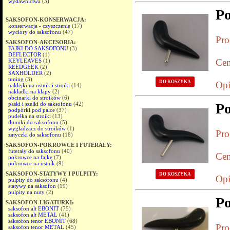
wydawnictwa
(3)
P
SAKSOFON-KONSERWACJA:
konserwacja - czyszczenie
(17)
wyciory do saksofonu
(47)
Pro
SAKSOFON-AKCESORIA:
FAJKI DO SAKSOFONU
(3)
DEFLECTOR
(1)
Cen
KEYLEAVES
(1)
REEDGEEK
(2)
SAXHOLDER
(2)
tuning
(3)
DO KOSZYKA
Opi
naklejki na ustnik i stroiki
(14)
nakładki na klapy
(2)
obcinarki do stroików
(6)
paski i szelki do saksofonu
(42)
Po
podpórki pod palce
(37)
pudełka na stroiki
(13)
tłumiki do saksofonu
(5)
wygładzacz do stroików
(1)
Pro
zatyczki do saksofonu
(18)
SAKSOFON-POKROWCE I FUTERAŁY:
futerały do saksofonu
(40)
Cen
pokrowce na fajkę
(7)
pokrowce na ustnik
(9)
SAKSOFON-STATYWY I PULPITY:
DO KOSZYKA
Opi
pulpity do saksofonu
(4)
statywy na saksofon
(19)
pulpity na nuty
(2)
P
SAKSOFON-LIGATURKI:
saksofon alt EBONIT
(75)
saksofon alt METAL
(41)
saksofon tenor EBONIT
(68)
Pro
saksofon tenor METAL
(45)