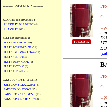
==========================
Pro
======= INSTRUMENTY =======
==========================
Cen
KLARNET-INSTRUMENTY:
KLARNETY DLA DZIECI
(4)
Opi
KLARNETY B
(9)
mm
DO
FLET-INSTRUMENTY:
LE
DO KOSZYKA
FLETY DLA DZIECI
(9)
KO
FLETY POSREBRZANE
(21)
FLETY SREBRNA GŁOWA
(21)
(
zo
FLETY SREBRNE
(8)
FLETY DREWNIANE
(1)
B
FLETY PICCOLO
(2)
FLETY ALTOWE
(1)
Pro
SAKSOFON-INSTRUMENTY:
SAKSOFONY DLA DZIECI
(5)
Cen
SAKSOFONY ALTOWE
(15)
SAKSOFONY TENOROWE
(17)
Opi
SAKSOFONY SOPRANOWE
(6)
mm