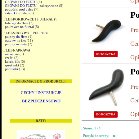
Opi
GŁÓWKI DO FLETU
(6)
GŁÓWKI DO FLETU - zakrzywione
(5)
podpórki pod palce
(7)
Po
zatyczki do klap
(3)
FLET-POKROWCE I FUTERAŁY:
futerały do fletu
(7)
pokrowce na futerał
(5)
Pro
FLET-STATYWY I PULPITY:
pulpity do fletu
(1)
statywy na flet
(11)
Cen
pulpity na nuty
(2)
FLET-NAPRAWA:
narzędzia
(3)
DO KOSZYKA
Opi
części
(2)
korek, filc
(5)
sprężynki
(2)
P
poduszki
(13)
INFORMACJE O PRODUKCIE:
Pro
CECHY I INSTRUKCJE
Cen
BEZPIECZEŃSTWO
Opi
DO KOSZYKA
RATY:
Strona: 1 / 1
Przejdź do strony:
[1]