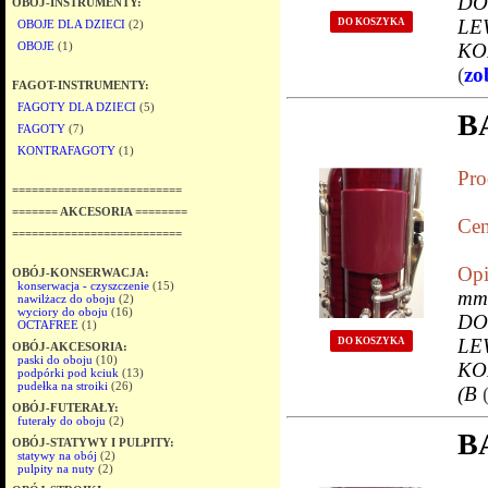
DO
OBÓJ-INSTRUMENTY:
LE
DO KOSZYKA
OBOJE DLA DZIECI
(2)
OBOJE
(1)
KO
(
zo
FAGOT-INSTRUMENTY:
FAGOTY DLA DZIECI
(5)
B
FAGOTY
(7)
KONTRAFAGOTY
(1)
Pro
==========================
======= AKCESORIA ========
Cen
==========================
Opi
OBÓJ-KONSERWACJA:
konserwacja - czyszczenie
(15)
mm
nawilżacz do oboju
(2)
wyciory do oboju
(16)
DO
OCTAFREE
(1)
LE
DO KOSZYKA
OBÓJ-AKCESORIA:
paski do oboju
(10)
KO
podpórki pod kciuk
(13)
pudełka na stroiki
(26)
(B
OBÓJ-FUTERAŁY:
futerały do oboju
(2)
B
OBÓJ-STATYWY I PULPITY:
statywy na obój
(2)
pulpity na nuty
(2)