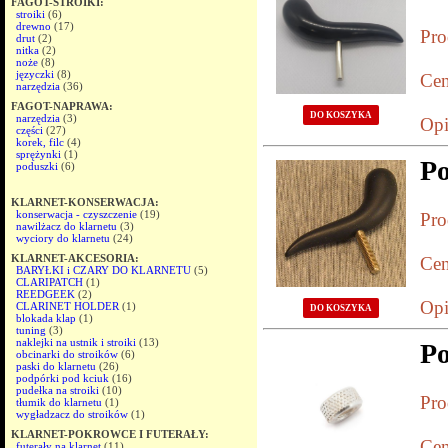
FAGOT-STROIKI:
stroiki
(6)
drewno
(17)
Pro
drut
(2)
nitka
(2)
noże
(8)
języczki
(8)
Cen
narzędzia
(36)
FAGOT-NAPRAWA:
DO KOSZYKA
narzędzia
(3)
Opi
części
(27)
korek, filc
(4)
sprężynki
(1)
P
poduszki
(6)
KLARNET-KONSERWACJA:
konserwacja - czyszczenie
(19)
Pro
nawilżacz do klarnetu
(3)
wyciory do klarnetu
(24)
KLARNET-AKCESORIA:
Cen
BARYŁKI i CZARY DO KLARNETU
(5)
CLARIPATCH
(1)
REEDGEEK
(2)
Opi
CLARINET HOLDER
(1)
DO KOSZYKA
blokada klap
(1)
tuning
(3)
naklejki na ustnik i stroiki
(13)
Po
obcinarki do stroików
(6)
paski do klarnetu
(26)
podpórki pod kciuk
(16)
pudełka na stroiki
(10)
Pro
tłumik do klarnetu
(1)
wygładzacz do stroików
(1)
KLARNET-POKROWCE I FUTERAŁY:
Cen
futerały na klarnet
(11)