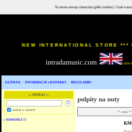
Ta strona stosuje ciasteczka (pliki cookies). Ustal w
INSTR
NEW INTERNATIONAL STORE
intradamusic.com
i
NEW 
GŁÓWNA
·
INFORMACJE i KONTAKT
·
REGULAMIN
.:: SZUKAJ ::.
pulpity na nuty
szukaj w opisach
cena
»
NOWOŚCI !!!
KM 
Produ