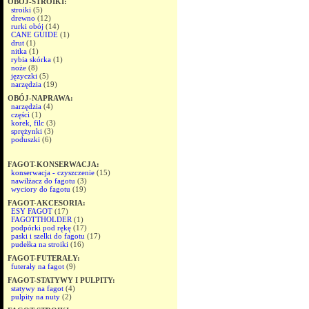
OBÓJ-STROIKI:
stroiki
(5)
drewno
(12)
rurki obój
(14)
CANE GUIDE
(1)
drut
(1)
nitka
(1)
rybia skórka
(1)
noże
(8)
języczki
(5)
narzędzia
(19)
OBÓJ-NAPRAWA:
narzędzia
(4)
części
(1)
korek, filc
(3)
sprężynki
(3)
poduszki
(6)
FAGOT-KONSERWACJA:
konserwacja - czyszczenie
(15)
nawilżacz do fagotu
(3)
wyciory do fagotu
(19)
FAGOT-AKCESORIA:
ESY FAGOT
(17)
FAGOTTHOLDER
(1)
podpórki pod rękę
(17)
paski i szelki do fagotu
(17)
pudełka na stroiki
(16)
FAGOT-FUTERAŁY:
futerały na fagot
(9)
FAGOT-STATYWY I PULPITY:
statywy na fagot
(4)
pulpity na nuty
(2)