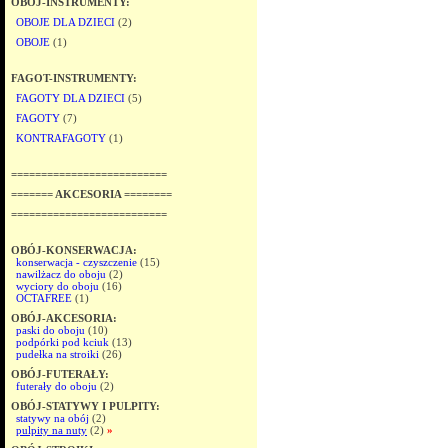
OBÓJ-INSTRUMENTY:
OBOJE DLA DZIECI
(2)
OBOJE
(1)
FAGOT-INSTRUMENTY:
FAGOTY DLA DZIECI
(5)
FAGOTY
(7)
KONTRAFAGOTY
(1)
==========================
======= AKCESORIA ========
==========================
OBÓJ-KONSERWACJA:
konserwacja - czyszczenie
(15)
nawilżacz do oboju
(2)
wyciory do oboju
(16)
OCTAFREE
(1)
OBÓJ-AKCESORIA:
paski do oboju
(10)
podpórki pod kciuk
(13)
pudełka na stroiki
(26)
OBÓJ-FUTERAŁY:
futerały do oboju
(2)
OBÓJ-STATYWY I PULPITY:
statywy na obój
(2)
pulpity na nuty
(2)
»