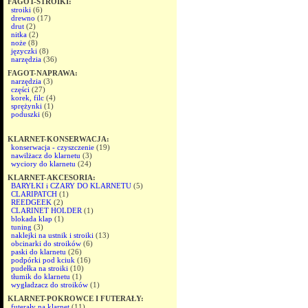
FAGOT-STROIKI:
stroiki
(6)
drewno
(17)
drut
(2)
nitka
(2)
noże
(8)
języczki
(8)
narzędzia
(36)
FAGOT-NAPRAWA:
narzędzia
(3)
części
(27)
korek, filc
(4)
sprężynki
(1)
poduszki
(6)
KLARNET-KONSERWACJA:
konserwacja - czyszczenie
(19)
nawilżacz do klarnetu
(3)
wyciory do klarnetu
(24)
KLARNET-AKCESORIA:
BARYŁKI i CZARY DO KLARNETU
(5)
CLARIPATCH
(1)
REEDGEEK
(2)
CLARINET HOLDER
(1)
blokada klap
(1)
tuning
(3)
naklejki na ustnik i stroiki
(13)
obcinarki do stroików
(6)
paski do klarnetu
(26)
podpórki pod kciuk
(16)
pudełka na stroiki
(10)
tłumik do klarnetu
(1)
wygładzacz do stroików
(1)
KLARNET-POKROWCE I FUTERAŁY:
futerały na klarnet
(11)