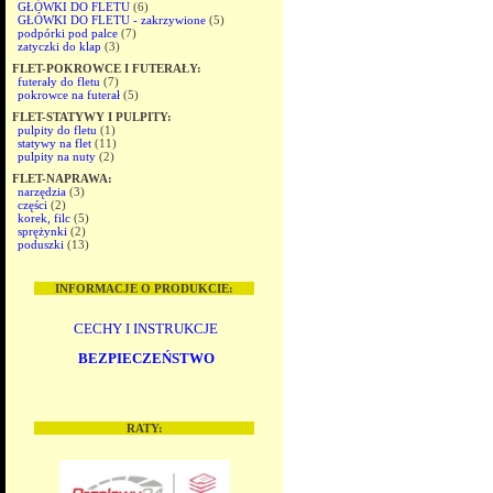
GŁÓWKI DO FLETU
(6)
GŁÓWKI DO FLETU - zakrzywione
(5)
podpórki pod palce
(7)
zatyczki do klap
(3)
FLET-POKROWCE I FUTERAŁY:
futerały do fletu
(7)
pokrowce na futerał
(5)
FLET-STATYWY I PULPITY:
pulpity do fletu
(1)
statywy na flet
(11)
pulpity na nuty
(2)
FLET-NAPRAWA:
narzędzia
(3)
części
(2)
korek, filc
(5)
sprężynki
(2)
poduszki
(13)
INFORMACJE O PRODUKCIE:
CECHY I INSTRUKCJE
BEZPIECZEŃSTWO
RATY: