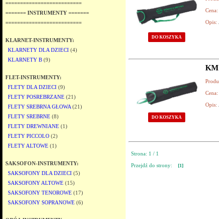
==========================
Cena:
======= INSTRUMENTY =======
Opis:
==========================
DO KOSZYKA
KLARNET-INSTRUMENTY:
KLARNETY DLA DZIECI
(4)
KLARNETY B
(9)
KM
FLET-INSTRUMENTY:
Produ
FLETY DLA DZIECI
(9)
Cena:
FLETY POSREBRZANE
(21)
Opis:
FLETY SREBRNA GŁOWA
(21)
FLETY SREBRNE
(8)
DO KOSZYKA
FLETY DREWNIANE
(1)
FLETY PICCOLO
(2)
FLETY ALTOWE
(1)
Strona: 1 / 1
SAKSOFON-INSTRUMENTY:
Przejdź do strony:
[1]
SAKSOFONY DLA DZIECI
(5)
SAKSOFONY ALTOWE
(15)
SAKSOFONY TENOROWE
(17)
SAKSOFONY SOPRANOWE
(6)