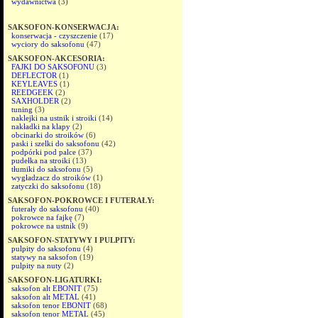
wydawnictwa
(3)
SAKSOFON-KONSERWACJA:
konserwacja - czyszczenie
(17)
wyciory do saksofonu
(47)
SAKSOFON-AKCESORIA:
FAJKI DO SAKSOFONU
(3)
DEFLECTOR
(1)
KEYLEAVES
(1)
REEDGEEK
(2)
SAXHOLDER
(2)
tuning
(3)
naklejki na ustnik i stroiki
(14)
nakładki na klapy
(2)
obcinarki do stroików
(6)
paski i szelki do saksofonu
(42)
podpórki pod palce
(37)
pudełka na stroiki
(13)
tłumiki do saksofonu
(5)
wygładzacz do stroików
(1)
zatyczki do saksofonu
(18)
SAKSOFON-POKROWCE I FUTERAŁY:
futerały do saksofonu
(40)
pokrowce na fajkę
(7)
pokrowce na ustnik
(9)
SAKSOFON-STATYWY I PULPITY:
pulpity do saksofonu
(4)
statywy na saksofon
(19)
pulpity na nuty
(2)
SAKSOFON-LIGATURKI:
saksofon alt EBONIT
(75)
saksofon alt METAL
(41)
saksofon tenor EBONIT
(68)
saksofon tenor METAL
(45)