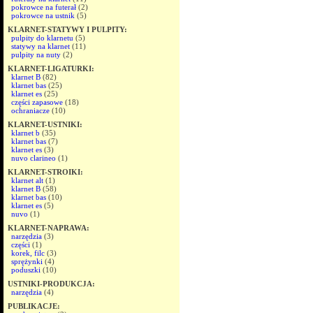
pokrowce na futerał
(2)
pokrowce na ustnik
(5)
KLARNET-STATYWY I PULPITY:
pulpity do klarnetu
(5)
statywy na klarnet
(11)
pulpity na nuty
(2)
KLARNET-LIGATURKI:
klarnet B
(82)
klarnet bas
(25)
klarnet es
(25)
części zapasowe
(18)
ochraniacze
(10)
KLARNET-USTNIKI:
klarnet b
(35)
klarnet bas
(7)
klarnet es
(3)
nuvo clarineo
(1)
KLARNET-STROIKI:
klarnet alt
(1)
klarnet B
(58)
klarnet bas
(10)
klarnet es
(5)
nuvo
(1)
KLARNET-NAPRAWA:
narzędzia
(3)
części
(1)
korek, filc
(3)
sprężynki
(4)
poduszki
(10)
USTNIKI-PRODUKCJA:
narzędzia
(4)
PUBLIKACJE: