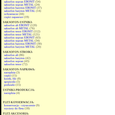
saksofon sopran EBONIT
(54)
saksofon sopran METAL
(24)
saksofon baryton EBONIT
(37)
saksofon baryton METAL
(14)
ochraniacze
(44)
części zapasowe
(19)
SAKSOFON-USTNIKI:
saksofon alt EBONIT
(120)
saksofon alt METAL
(76)
saksofon tenor EBONIT
(112)
saksofon tenor METAL
(121)
saksofon sopran EBONIT
(63)
saksofon sopran METAL
(34)
saksofon baryton EBONIT
(30)
saksofon baryton METAL
(20)
SAKSOFON-STROIKI:
saksofon alt
(86)
saksofon baryton
(42)
saksofon sopran
(43)
saksofon tenor
(72)
SAKSOFON-NAPRAWA:
narzędzia
(3)
części
(15)
korek, filc
(8)
sprężynki
(5)
poduszki
(15)
USTNIKI-PRODUKCJA:
narzędzia
(4)
FLET-KONSERWACJA:
konserwacja - czyszczenie
(9)
wyciory do fletu
(18)
FLET-AKCESORIA: