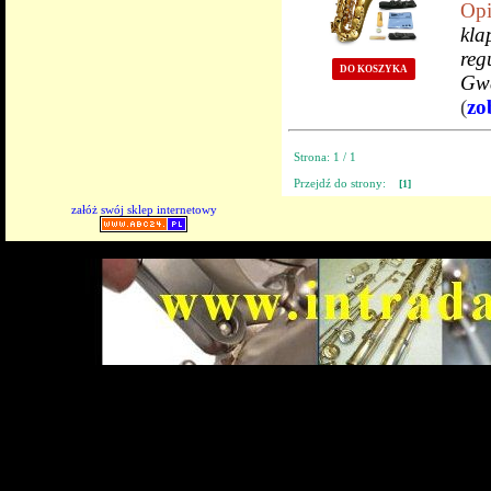
Opi
kl
reg
DO KOSZYKA
Gw
(
zo
Strona: 1 / 1
Przejdź do strony:
[1]
załóż swój sklep internetowy