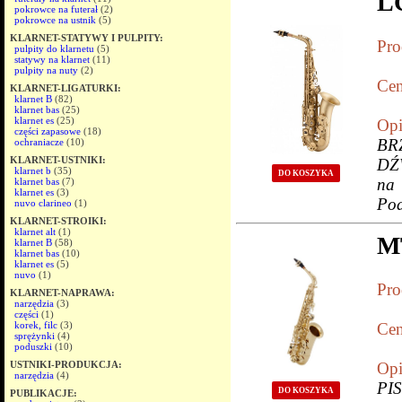
LC
pokrowce na futerał
(2)
pokrowce na ustnik
(5)
KLARNET-STATYWY I PULPITY:
Pro
pulpity do klarnetu
(5)
statywy na klarnet
(11)
pulpity na nuty
(2)
Cen
KLARNET-LIGATURKI:
klarnet B
(82)
klarnet bas
(25)
klarnet es
(25)
Opi
części zapasowe
(18)
BR
ochraniacze
(10)
KLARNET-USTNIKI:
DŹW
klarnet b
(35)
DO KOSZYKA
na 
klarnet bas
(7)
klarnet es
(3)
Pod
nuvo clarineo
(1)
KLARNET-STROIKI:
klarnet alt
(1)
MT
klarnet B
(58)
klarnet bas
(10)
klarnet es
(5)
nuvo
(1)
Pro
KLARNET-NAPRAWA:
narzędzia
(3)
części
(1)
korek, filc
(3)
Cen
sprężynki
(4)
poduszki
(10)
USTNIKI-PRODUKCJA:
Opi
narzędzia
(4)
PI
DO KOSZYKA
PUBLIKACJE: