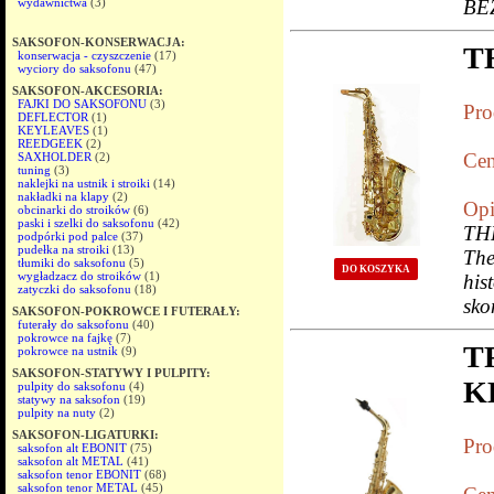
wydawnictwa
(3)
BE
SAKSOFON-KONSERWACJA:
T
konserwacja - czyszczenie
(17)
wyciory do saksofonu
(47)
SAKSOFON-AKCESORIA:
FAJKI DO SAKSOFONU
(3)
Pro
DEFLECTOR
(1)
KEYLEAVES
(1)
REEDGEEK
(2)
Cen
SAXHOLDER
(2)
tuning
(3)
naklejki na ustnik i stroiki
(14)
nakładki na klapy
(2)
Opi
obcinarki do stroików
(6)
paski i szelki do saksofonu
(42)
TH
podpórki pod palce
(37)
pudełka na stroiki
(13)
Th
tłumiki do saksofonu
(5)
DO KOSZYKA
wygładzacz do stroików
(1)
his
zatyczki do saksofonu
(18)
sko
SAKSOFON-POKROWCE I FUTERAŁY:
futerały do saksofonu
(40)
pokrowce na fajkę
(7)
T
pokrowce na ustnik
(9)
SAKSOFON-STATYWY I PULPITY:
K
pulpity do saksofonu
(4)
statywy na saksofon
(19)
pulpity na nuty
(2)
SAKSOFON-LIGATURKI:
Pro
saksofon alt EBONIT
(75)
saksofon alt METAL
(41)
saksofon tenor EBONIT
(68)
saksofon tenor METAL
(45)