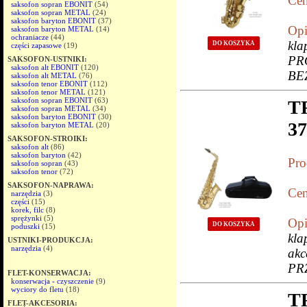
Cen
saksofon sopran EBONIT
(54)
saksofon sopran METAL
(24)
saksofon baryton EBONIT
(37)
Opi
saksofon baryton METAL
(14)
ochraniacze
(44)
kla
DO KOSZYKA
części zapasowe
(19)
PR
SAKSOFON-USTNIKI:
saksofon alt EBONIT
(120)
BE
saksofon alt METAL
(76)
saksofon tenor EBONIT
(112)
saksofon tenor METAL
(121)
saksofon sopran EBONIT
(63)
T
saksofon sopran METAL
(34)
saksofon baryton EBONIT
(30)
3
saksofon baryton METAL
(20)
SAKSOFON-STROIKI:
saksofon alt
(86)
saksofon baryton
(42)
Pro
saksofon sopran
(43)
saksofon tenor
(72)
SAKSOFON-NAPRAWA:
Cen
narzędzia
(3)
części
(15)
korek, filc
(8)
sprężynki
(5)
Opi
DO KOSZYKA
poduszki
(15)
kla
USTNIKI-PRODUKCJA:
narzędzia
(4)
ak
PR
FLET-KONSERWACJA:
konserwacja - czyszczenie
(9)
wyciory do fletu
(18)
T
FLET-AKCESORIA: