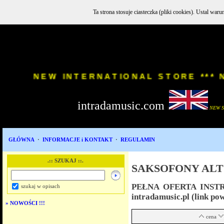
Ta strona stosuje ciasteczka (pliki cookies). Ustal w
INSTR
NEW INTERNATIONAL STORE
intradamusic.com
i
NEW 
GŁÓWNA
·
INFORMACJE i KONTAKT
·
REGULAMIN
.:: SZUKAJ ::.
SAKSOFONY AL
PEŁNA OFERTA INST
szukaj w opisach
intradamusic.pl (link po
»
NOWOŚCI !!!
cena