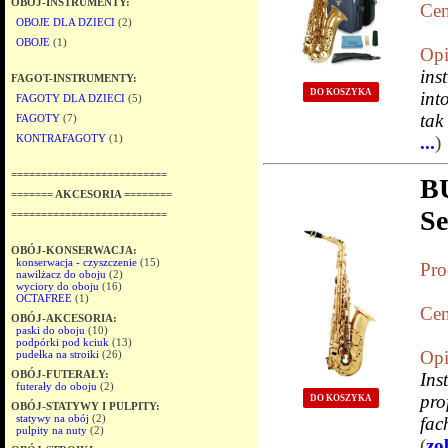
OBÓJ-INSTRUMENTY:
Cen
OBOJE DLA DZIECI
(2)
OBOJE
(1)
Opi
ins
FAGOT-INSTRUMENTY:
DO KOSZYKA
int
FAGOTY DLA DZIECI
(5)
tak
FAGOTY
(7)
KONTRAFAGOTY
(1)
...
)
==========================
B
======= AKCESORIA ========
Se
==========================
OBÓJ-KONSERWACJA:
konserwacja - czyszczenie
(15)
Pro
nawilżacz do oboju
(2)
wyciory do oboju
(16)
OCTAFREE
(1)
Cen
OBÓJ-AKCESORIA:
paski do oboju
(10)
podpórki pod kciuk
(13)
Opi
pudełka na stroiki
(26)
OBÓJ-FUTERAŁY:
Ins
futerały do oboju
(2)
pro
DO KOSZYKA
OBÓJ-STATYWY I PULPITY:
statywy na obój
(2)
fac
pulpity na nuty
(2)
(
zo