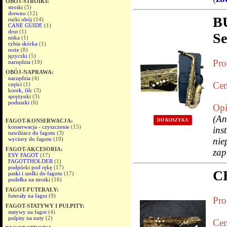
OBÓJ-STROIKI:
stroiki
(5)
drewno
(12)
B
rurki obój
(14)
CANE GUIDE
(1)
drut
(1)
S
nitka
(1)
rybia skórka
(1)
noże
(8)
języczki
(5)
Pro
narzędzia
(19)
OBÓJ-NAPRAWA:
narzędzia
(4)
Cen
części
(1)
korek, filc
(3)
sprężynki
(3)
poduszki
(6)
Opi
(A
FAGOT-KONSERWACJA:
DO KOSZYKA
konserwacja - czyszczenie
(15)
in
nawilżacz do fagotu
(3)
wyciory do fagotu
(19)
nie
FAGOT-AKCESORIA:
zap
ESY FAGOT
(17)
FAGOTTHOLDER
(1)
podpórki pod rękę
(17)
C
paski i szelki do fagotu
(17)
pudełka na stroiki
(16)
FAGOT-FUTERAŁY:
futerały na fagot
(9)
Pro
FAGOT-STATYWY I PULPITY:
statywy na fagot
(4)
pulpity na nuty
(2)
Cen