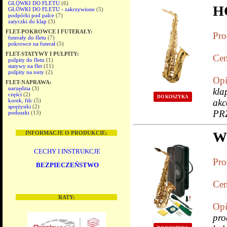
GŁÓWKI DO FLETU
(6)
H
GŁÓWKI DO FLETU - zakrzywione
(5)
podpórki pod palce
(7)
zatyczki do klap
(3)
FLET-POKROWCE I FUTERAŁY:
Pro
futerały do fletu
(7)
pokrowce na futerał
(5)
FLET-STATYWY I PULPITY:
Cen
pulpity do fletu
(1)
statywy na flet
(11)
pulpity na nuty
(2)
Opi
FLET-NAPRAWA:
narzędzia
(3)
kla
części
(2)
DO KOSZYKA
korek, filc
(5)
ak
sprężynki
(2)
PR
poduszki
(13)
W
INFORMACJE O PRODUKCIE:
CECHY I INSTRUKCJE
Pro
BEZPIECZEŃSTWO
Cen
RATY:
Opi
pro