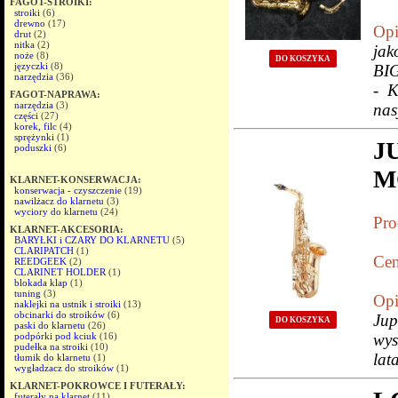
FAGOT-STROIKI:
stroiki
(6)
drewno
(17)
Opi
drut
(2)
nitka
(2)
ja
noże
(8)
DO KOSZYKA
języczki
(8)
BI
narzędzia
(36)
- 
FAGOT-NAPRAWA:
narzędzia
(3)
nas
części
(27)
korek, filc
(4)
sprężynki
(1)
J
poduszki
(6)
M
KLARNET-KONSERWACJA:
konserwacja - czyszczenie
(19)
nawilżacz do klarnetu
(3)
wyciory do klarnetu
(24)
Pro
KLARNET-AKCESORIA:
BARYŁKI i CZARY DO KLARNETU
(5)
CLARIPATCH
(1)
Cen
REEDGEEK
(2)
CLARINET HOLDER
(1)
blokada klap
(1)
tuning
(3)
Opi
naklejki na ustnik i stroiki
(13)
obcinarki do stroików
(6)
Jup
DO KOSZYKA
paski do klarnetu
(26)
podpórki pod kciuk
(16)
wys
pudełka na stroiki
(10)
la
tłumik do klarnetu
(1)
wygładzacz do stroików
(1)
KLARNET-POKROWCE I FUTERAŁY:
futerały na klarnet
(11)