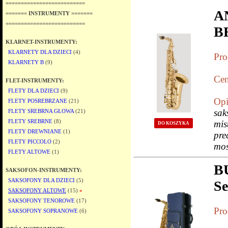
==========================
A
======= INSTRUMENTY =======
==========================
B
KLARNET-INSTRUMENTY:
KLARNETY DLA DZIECI
(4)
Pro
KLARNETY B
(9)
Cen
FLET-INSTRUMENTY:
FLETY DLA DZIECI
(9)
Opi
FLETY POSREBRZANE
(21)
sa
FLETY SREBRNA GŁOWA
(21)
FLETY SREBRNE
(8)
mis
DO KOSZYKA
FLETY DREWNIANE
(1)
pr
FLETY PICCOLO
(2)
mos
FLETY ALTOWE
(1)
B
SAKSOFON-INSTRUMENTY:
SAKSOFONY DLA DZIECI
(5)
Se
SAKSOFONY ALTOWE
(15)
»
SAKSOFONY TENOROWE
(17)
Pro
SAKSOFONY SOPRANOWE
(6)