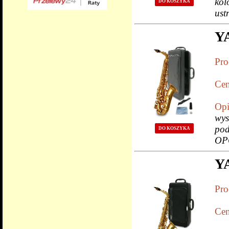
kol
DO KOSZYKA
ust
YA
Pro
Cen
Opi
wys
pod
DO KOSZYKA
OP
YA
Pro
Cen