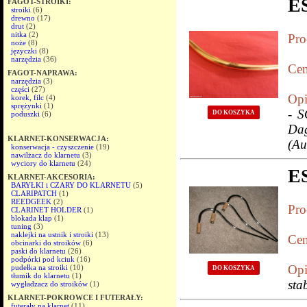
E
FAGOT-STROIKI:
stroiki
(6)
drewno
(17)
drut
(2)
nitka
(2)
Pro
noże
(8)
języczki
(8)
narzędzia
(36)
Cen
FAGOT-NAPRAWA:
narzędzia
(3)
części
(27)
Opi
korek, filc
(4)
sprężynki
(1)
- S
DO KOSZYKA
poduszki
(6)
Dag
KLARNET-KONSERWACJA:
(Au
konserwacja - czyszczenie
(19)
nawilżacz do klarnetu
(3)
wyciory do klarnetu
(24)
E
KLARNET-AKCESORIA:
BARYŁKI i CZARY DO KLARNETU
(5)
CLARIPATCH
(1)
REEDGEEK
(2)
Pro
CLARINET HOLDER
(1)
blokada klap
(1)
tuning
(3)
naklejki na ustnik i stroiki
(13)
Cen
obcinarki do stroików
(6)
paski do klarnetu
(26)
podpórki pod kciuk
(16)
Opi
pudełka na stroiki
(10)
DO KOSZYKA
tłumik do klarnetu
(1)
sta
wygładzacz do stroików
(1)
KLARNET-POKROWCE I FUTERAŁY:
futerały na klarnet
(11)