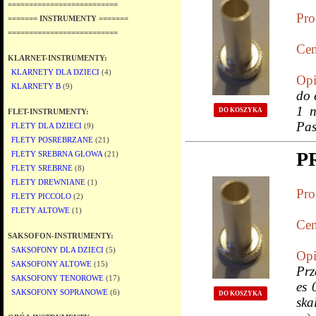
==========================
Pro
======= INSTRUMENTY =======
==========================
Cen
KLARNET-INSTRUMENTY:
KLARNETY DLA DZIECI
(4)
Opi
KLARNETY B
(9)
do 
1 n
DO KOSZYKA
FLET-INSTRUMENTY:
Pas
FLETY DLA DZIECI
(9)
FLETY POSREBRZANE
(21)
P
FLETY SREBRNA GŁOWA
(21)
FLETY SREBRNE
(8)
FLETY DREWNIANE
(1)
Pro
FLETY PICCOLO
(2)
FLETY ALTOWE
(1)
Cen
SAKSOFON-INSTRUMENTY:
SAKSOFONY DLA DZIECI
(5)
Opi
SAKSOFONY ALTOWE
(15)
Prz
SAKSOFONY TENOROWE
(17)
es 
SAKSOFONY SOPRANOWE
(6)
DO KOSZYKA
ska