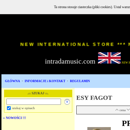
Ta strona stosuje ciasteczka (pliki cookies). Ustal w
INSTR
NEW INTERNATIONAL STORE
intradamusic.com
i
NEW 
GŁÓWNA
·
INFORMACJE i KONTAKT
·
REGULAMIN
.:: SZUKAJ ::.
ESY FAGOT
szukaj w opisach
cena
»
NOWOŚCI !!!
P