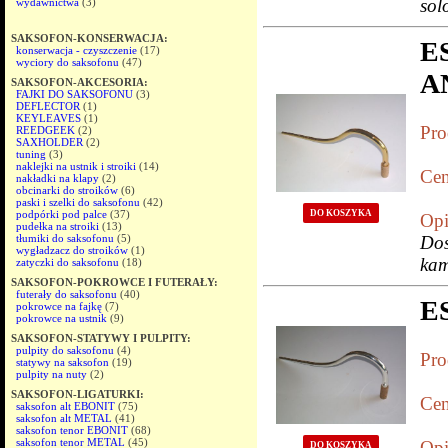
sol
wydawnictwa
(3)
SAKSOFON-KONSERWACJA:
E
konserwacja - czyszczenie
(17)
wyciory do saksofonu
(47)
A
SAKSOFON-AKCESORIA:
FAJKI DO SAKSOFONU
(3)
DEFLECTOR
(1)
KEYLEAVES
(1)
Pro
REEDGEEK
(2)
SAXHOLDER
(2)
tuning
(3)
naklejki na ustnik i stroiki
(14)
Cen
nakładki na klapy
(2)
obcinarki do stroików
(6)
paski i szelki do saksofonu
(42)
DO KOSZYKA
podpórki pod palce
(37)
Opi
pudełka na stroiki
(13)
tłumiki do saksofonu
(5)
Do
wygładzacz do stroików
(1)
kam
zatyczki do saksofonu
(18)
SAKSOFON-POKROWCE I FUTERAŁY:
futerały do saksofonu
(40)
E
pokrowce na fajkę
(7)
pokrowce na ustnik
(9)
SAKSOFON-STATYWY I PULPITY:
pulpity do saksofonu
(4)
Pro
statywy na saksofon
(19)
pulpity na nuty
(2)
SAKSOFON-LIGATURKI:
Cen
saksofon alt EBONIT
(75)
saksofon alt METAL
(41)
saksofon tenor EBONIT
(68)
saksofon tenor METAL
(45)
Opi
DO KOSZYKA