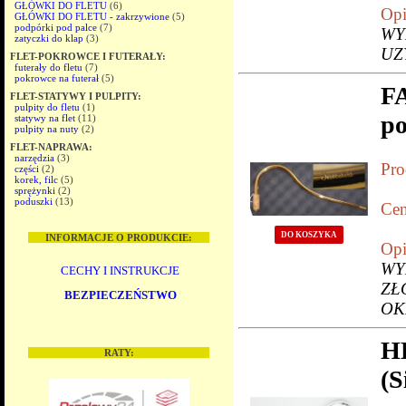
GŁÓWKI DO FLETU
(6)
Opi
GŁÓWKI DO FLETU - zakrzywione
(5)
podpórki pod palce
(7)
WY
zatyczki do klap
(3)
UZ
FLET-POKROWCE I FUTERAŁY:
futerały do fletu
(7)
pokrowce na futerał
(5)
F
FLET-STATYWY I PULPITY:
pulpity do fletu
(1)
po
statywy na flet
(11)
pulpity na nuty
(2)
FLET-NAPRAWA:
narzędzia
(3)
Pro
części
(2)
korek, filc
(5)
sprężynki
(2)
poduszki
(13)
Cen
DO KOSZYKA
INFORMACJE O PRODUKCIE:
Opi
WY
CECHY I INSTRUKCJE
ZŁ
BEZPIECZEŃSTWO
OK
H
RATY:
(S