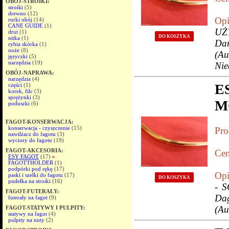
OBÓJ-STROIKI:
stroiki
(5)
drewno
(12)
Opi
rurki obój
(14)
CANE GUIDE
(1)
UŻ
drut
(1)
DO KOSZYKA
nitka
(1)
Da
rybia skórka
(1)
noże
(8)
(Au
języczki
(5)
narzędzia
(19)
Nie
OBÓJ-NAPRAWA:
narzędzia
(4)
E
części
(1)
korek, filc
(3)
sprężynki
(3)
M
poduszki
(6)
FAGOT-KONSERWACJA:
konserwacja - czyszczenie
(15)
Pro
nawilżacz do fagotu
(3)
wyciory do fagotu
(19)
FAGOT-AKCESORIA:
Cen
ESY FAGOT
(17)
»
FAGOTTHOLDER
(1)
podpórki pod rękę
(17)
Opi
paski i szelki do fagotu
(17)
DO KOSZYKA
pudełka na stroiki
(16)
- S
FAGOT-FUTERAŁY:
Dag
futerały na fagot
(9)
(Au
FAGOT-STATYWY I PULPITY:
statywy na fagot
(4)
pulpity na nuty
(2)