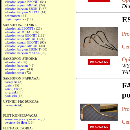
saksofon sopran EBONIT
(54)
Dłu
saksofon sopran METAL
(24)
saksofon baryton EBONIT
(37)
saksofon baryton METAL
(14)
ochraniacze
(44)
E
części zapasowe
(19)
SAKSOFON-USTNIKI:
saksofon alt EBONIT
(120)
saksofon alt METAL
(76)
Pro
saksofon tenor EBONIT
(112)
saksofon tenor METAL
(121)
saksofon sopran EBONIT
(63)
Cen
saksofon sopran METAL
(34)
saksofon baryton EBONIT
(30)
saksofon baryton METAL
(20)
Opi
SAKSOFON-STROIKI:
DO KOSZYKA
saksofon alt
(86)
WY
saksofon baryton
(42)
saksofon sopran
(43)
YA
saksofon tenor
(72)
SAKSOFON-NAPRAWA:
narzędzia
(3)
F
części
(15)
korek, filc
(8)
po
sprężynki
(5)
poduszki
(15)
USTNIKI-PRODUKCJA:
narzędzia
(4)
Pro
FLET-KONSERWACJA:
konserwacja - czyszczenie
(9)
Cen
wyciory do fletu
(18)
DO KOSZYKA
FLET-AKCESORIA: