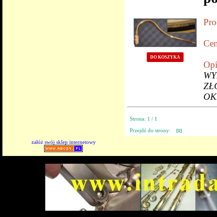
Pro
Cen
DO KOSZYKA
Opi
WY
ZŁ
OKR
Strona: 1 / 1
Przejdź do strony:
[1]
załóż swój sklep internetowy