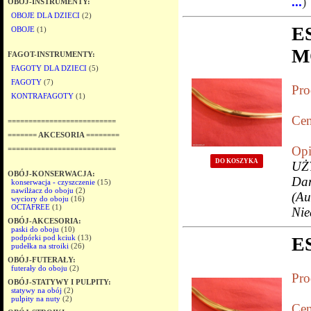
...
)
OBÓJ-INSTRUMENTY:
OBOJE DLA DZIECI
(2)
E
OBOJE
(1)
M
FAGOT-INSTRUMENTY:
FAGOTY DLA DZIECI
(5)
FAGOTY
(7)
Pro
KONTRAFAGOTY
(1)
Cen
==========================
======= AKCESORIA ========
Opi
==========================
DO KOSZYKA
UŻ
OBÓJ-KONSERWACJA:
Da
konserwacja - czyszczenie
(15)
nawilżacz do oboju
(2)
(Au
wyciory do oboju
(16)
OCTAFREE
(1)
Nie
OBÓJ-AKCESORIA:
paski do oboju
(10)
podpórki pod kciuk
(13)
E
pudełka na stroiki
(26)
OBÓJ-FUTERAŁY:
futerały do oboju
(2)
Pro
OBÓJ-STATYWY I PULPITY:
statywy na obój
(2)
pulpity na nuty
(2)
Cen