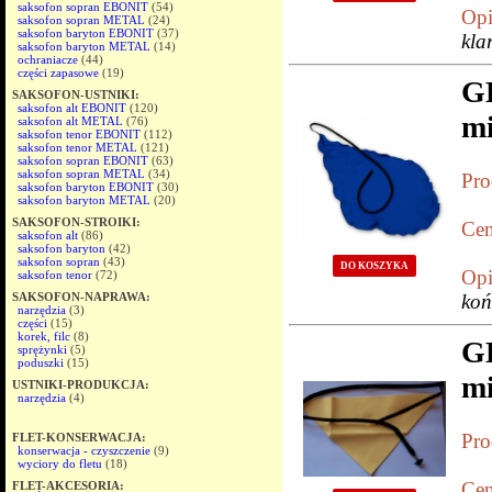
saksofon sopran EBONIT
(54)
Opi
saksofon sopran METAL
(24)
saksofon baryton EBONIT
(37)
kl
saksofon baryton METAL
(14)
ochraniacze
(44)
części zapasowe
(19)
G
SAKSOFON-USTNIKI:
saksofon alt EBONIT
(120)
mi
saksofon alt METAL
(76)
saksofon tenor EBONIT
(112)
saksofon tenor METAL
(121)
saksofon sopran EBONIT
(63)
saksofon sopran METAL
(34)
Pro
saksofon baryton EBONIT
(30)
saksofon baryton METAL
(20)
SAKSOFON-STROIKI:
Cen
saksofon alt
(86)
saksofon baryton
(42)
saksofon sopran
(43)
DO KOSZYKA
Opi
saksofon tenor
(72)
SAKSOFON-NAPRAWA:
koń
narzędzia
(3)
części
(15)
korek, filc
(8)
G
sprężynki
(5)
poduszki
(15)
mi
USTNIKI-PRODUKCJA:
narzędzia
(4)
Pro
FLET-KONSERWACJA:
konserwacja - czyszczenie
(9)
wyciory do fletu
(18)
Cen
FLET-AKCESORIA: