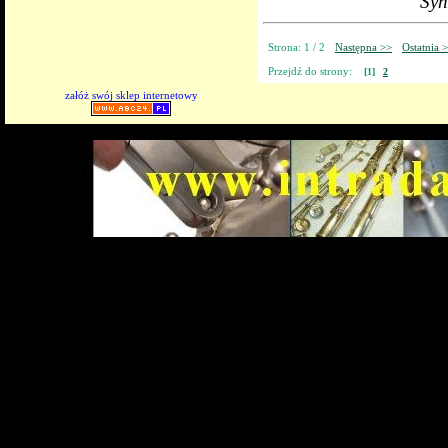
Syn
Strona: 1 / 2
Następna >>
Ostatnia 
Przejdź do strony:
[1]
2
załóż swój sklep internetowy