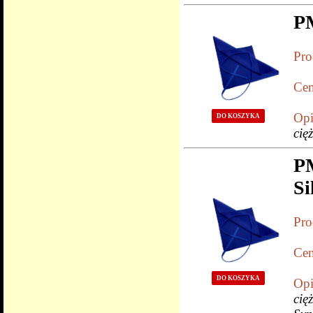
P
Pro
Cen
Opi
DO KOSZYKA
cię
P
Si
Pro
Cen
DO KOSZYKA
Opi
cię