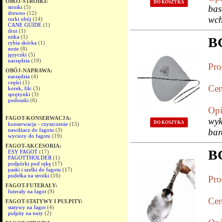
OBÓJ-STROIKI:
DO KOSZYKA
bas
stroiki
(5)
drewno
(12)
wch
rurki obój
(14)
CANE GUIDE
(1)
drut
(1)
nitka
(1)
B
rybia skórka
(1)
noże
(8)
języczki
(5)
narzędzia
(19)
Pro
OBÓJ-NAPRAWA:
narzędzia
(4)
części
(1)
Cen
korek, filc
(3)
sprężynki
(3)
poduszki
(6)
Opi
FAGOT-KONSERWACJA:
wyk
DO KOSZYKA
konserwacja - czyszczenie
(15)
nawilżacz do fagotu
(3)
bar
wyciory do fagotu
(19)
FAGOT-AKCESORIA:
B
ESY FAGOT
(17)
FAGOTTHOLDER
(1)
podpórki pod rękę
(17)
paski i szelki do fagotu
(17)
pudełka na stroiki
(16)
Pro
FAGOT-FUTERAŁY:
futerały na fagot
(9)
Cen
FAGOT-STATYWY I PULPITY:
statywy na fagot
(4)
pulpity na nuty
(2)