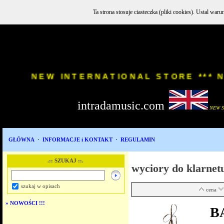
Ta strona stosuje ciasteczka (pliki cookies). Ustal w
INSTR
NEW INTERNATIONAL STORE 
intradamusic.com
i
NEW 
GŁÓWNA
·
INFORMACJE i KONTAKT
·
REGULAMIN
.:: SZUKAJ ::.
wyciory do klarnet
szukaj w opisach
cena
»
NOWOŚCI !!!
B