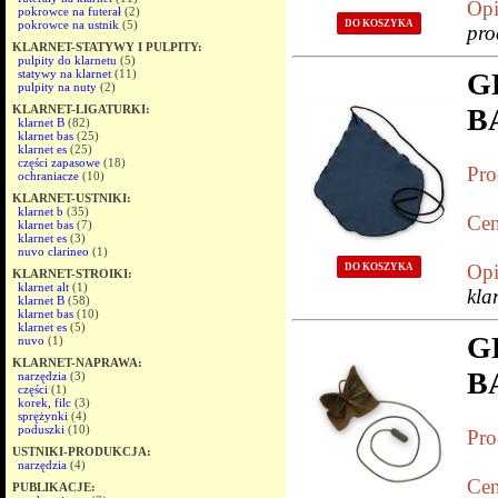
Opi
pokrowce na futerał
(2)
pokrowce na ustnik
(5)
DO KOSZYKA
pr
KLARNET-STATYWY I PULPITY:
pulpity do klarnetu
(5)
statywy na klarnet
(11)
G
pulpity na nuty
(2)
KLARNET-LIGATURKI:
B
klarnet B
(82)
klarnet bas
(25)
klarnet es
(25)
części zapasowe
(18)
Pro
ochraniacze
(10)
KLARNET-USTNIKI:
klarnet b
(35)
Cen
klarnet bas
(7)
klarnet es
(3)
nuvo clarineo
(1)
Opi
DO KOSZYKA
KLARNET-STROIKI:
klarnet alt
(1)
kl
klarnet B
(58)
klarnet bas
(10)
klarnet es
(5)
G
nuvo
(1)
KLARNET-NAPRAWA:
B
narzędzia
(3)
części
(1)
korek, filc
(3)
sprężynki
(4)
poduszki
(10)
Pro
USTNIKI-PRODUKCJA:
narzędzia
(4)
Cen
PUBLIKACJE: