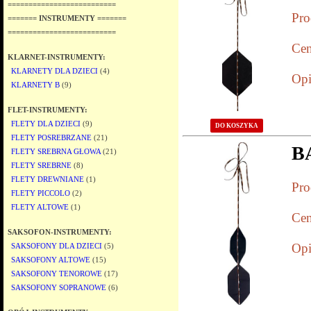
==========================
Pro
======= INSTRUMENTY =======
==========================
Cen
KLARNET-INSTRUMENTY:
KLARNETY DLA DZIECI
(4)
Opi
KLARNETY B
(9)
FLET-INSTRUMENTY:
FLETY DLA DZIECI
(9)
DO KOSZYKA
FLETY POSREBRZANE
(21)
B
FLETY SREBRNA GŁOWA
(21)
FLETY SREBRNE
(8)
FLETY DREWNIANE
(1)
Pro
FLETY PICCOLO
(2)
FLETY ALTOWE
(1)
Cen
SAKSOFON-INSTRUMENTY:
Opi
SAKSOFONY DLA DZIECI
(5)
SAKSOFONY ALTOWE
(15)
SAKSOFONY TENOROWE
(17)
SAKSOFONY SOPRANOWE
(6)