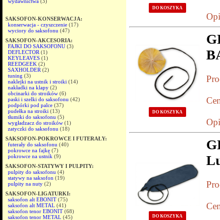
wydawnictwa
(3)
DO KOSZYKA
Opi
SAKSOFON-KONSERWACJA:
konserwacja - czyszczenie
(17)
wyciory do saksofonu
(47)
G
SAKSOFON-AKCESORIA:
FAJKI DO SAKSOFONU
(3)
B
DEFLECTOR
(1)
KEYLEAVES
(1)
REEDGEEK
(2)
SAXHOLDER
(2)
tuning
(3)
Pro
naklejki na ustnik i stroiki
(14)
nakładki na klapy
(2)
obcinarki do stroików
(6)
Cen
paski i szelki do saksofonu
(42)
podpórki pod palce
(37)
pudełka na stroiki
(13)
DO KOSZYKA
tłumiki do saksofonu
(5)
Opi
wygładzacz do stroików
(1)
zatyczki do saksofonu
(18)
SAKSOFON-POKROWCE I FUTERAŁY:
G
futerały do saksofonu
(40)
pokrowce na fajkę
(7)
L
pokrowce na ustnik
(9)
SAKSOFON-STATYWY I PULPITY:
pulpity do saksofonu
(4)
statywy na saksofon
(19)
Pro
pulpity na nuty
(2)
SAKSOFON-LIGATURKI:
saksofon alt EBONIT
(75)
Cen
saksofon alt METAL
(41)
saksofon tenor EBONIT
(68)
DO KOSZYKA
saksofon tenor METAL
(45)