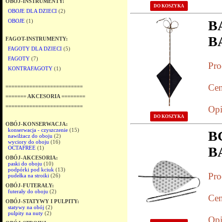
OBÓJ-INSTRUMENTY:
DO KOSZYKA
OBOJE DLA DZIECI
(2)
OBOJE
(1)
B
B
FAGOT-INSTRUMENTY:
FAGOTY DLA DZIECI
(5)
FAGOTY
(7)
Pro
KONTRAFAGOTY
(1)
Cen
==========================
======= AKCESORIA ========
==========================
Opi
DO KOSZYKA
OBÓJ-KONSERWACJA:
konserwacja - czyszczenie
(15)
B
nawilżacz do oboju
(2)
wyciory do oboju
(16)
B
OCTAFREE
(1)
OBÓJ-AKCESORIA:
paski do oboju
(10)
podpórki pod kciuk
(13)
Pro
pudełka na stroiki
(26)
OBÓJ-FUTERAŁY:
futerały do oboju
(2)
Cen
OBÓJ-STATYWY I PULPITY:
statywy na obój
(2)
pulpity na nuty
(2)
Opi