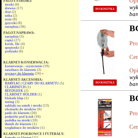
Opi
FAGOT-STROIKI:
stroiki
(6)
wyk
drewno
(17)
DO KOSZYKA
drut
(2)
bar
nitka
(2)
noże
(8)
języczki
(8)
B
narzędzia
(36)
FAGOT-NAPRAWA:
narzędzia
(3)
części
(27)
Pro
korek, filc
(4)
sprężynki
(1)
poduszki
(6)
Cen
KLARNET-KONSERWACJA:
konserwacja - czyszczenie
(19)
Opi
nawilżacz do klarnetu
(3)
wyciory do klarnetu
(24)
»
wyk
KLARNET-AKCESORIA:
bar
DO KOSZYKA
BARYŁKI i CZARY DO KLARNETU
(5)
CLARIPATCH
(1)
REEDGEEK
(2)
CLARINET HOLDER
(1)
B
blokada klap
(1)
tuning
(3)
naklejki na ustnik i stroiki
(13)
obcinarki do stroików
(6)
Pro
paski do klarnetu
(26)
podpórki pod kciuk
(16)
pudełka na stroiki
(10)
tłumik do klarnetu
(1)
Cen
wygładzacz do stroików
(1)
KLARNET-POKROWCE I FUTERAŁY:
futerały na klarnet
(11)