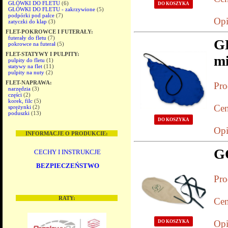
GŁÓWKI DO FLETU
(6)
DO KOSZYKA
GŁÓWKI DO FLETU - zakrzywione
(5)
podpórki pod palce
(7)
Opi
zatyczki do klap
(3)
FLET-POKROWCE I FUTERAŁY:
futerały do fletu
(7)
G
pokrowce na futerał
(5)
FLET-STATYWY I PULPITY:
mi
pulpity do fletu
(1)
statywy na flet
(11)
pulpity na nuty
(2)
FLET-NAPRAWA:
Pro
narzędzia
(3)
części
(2)
korek, filc
(5)
Cen
sprężynki
(2)
poduszki
(13)
DO KOSZYKA
Opi
INFORMACJE O PRODUKCIE:
G
CECHY I INSTRUKCJE
BEZPIECZEŃSTWO
Pro
RATY:
Cen
Opi
DO KOSZYKA