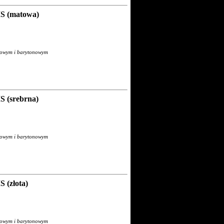
S (matowa)
orowym i barytonowym
 (srebrna)
orowym i barytonowym
 (złota)
orowym i barytonowym