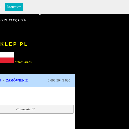
i.
Rozumiem
E Sklep i Serwis
 FLET, OBÓJ
NOWY SKLEP PL
NOWY SKLEP
K
·
ZAMÓWIENIE
6 000 304/9 620
nowość