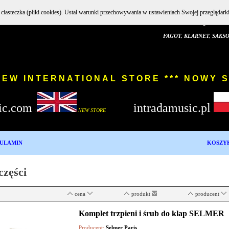
e ciasteczka (pliki cookies). Ustal warunki przechowywania w ustawieniach Swojej przeglądark
INSTRUMENTY DĘTE DREWNIAN
FAGOT, KLARNET, SAKSOFON,
W INTERNATIONAL STORE *** 
ic.com
intradamusic.pl
i
NEW STORE
ULAMIN
KOSZY
części
cena
produkt
producent
Komplet trzpieni i śrub do klap SELMER
Producent:
Selmer Paris