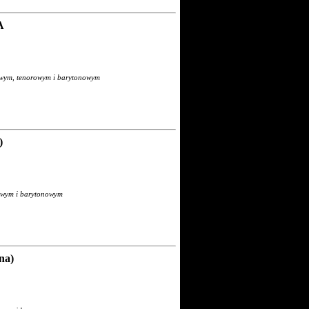
A
towym, tenorowym i barytonowym
)
rowym i barytonowym
na)