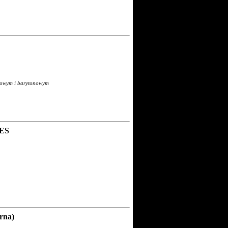
orowym i barytonowym
MES
rna)