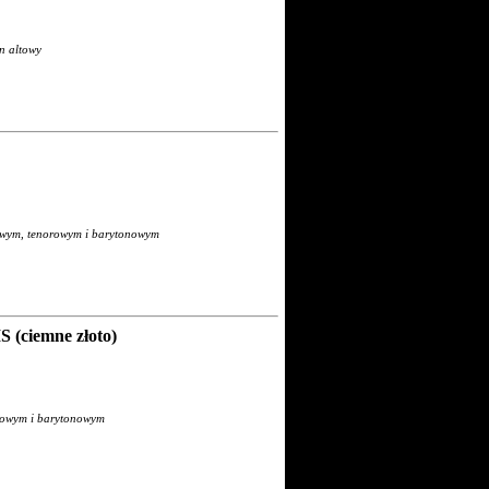
n altowy
towym, tenorowym i barytonowym
(ciemne złoto)
orowym i barytonowym