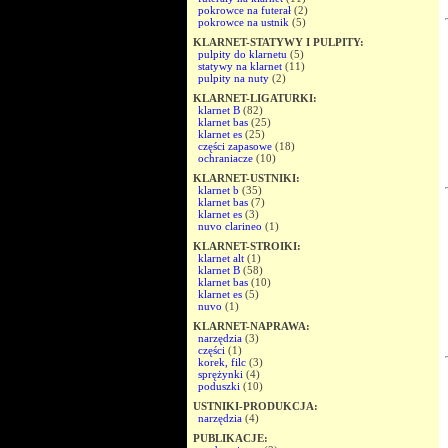
pokrowce na futerał
(2)
pokrowce na ustnik
(5)
KLARNET-STATYWY I PULPITY:
pulpity do klarnetu
(5)
statywy na klarnet
(11)
pulpity na nuty
(2)
KLARNET-LIGATURKI:
klarnet B
(82)
klarnet bas
(25)
klarnet es
(25)
części zapasowe
(18)
ochraniacze
(10)
KLARNET-USTNIKI:
klarnet b
(35)
klarnet bas
(7)
klarnet es
(3)
nuvo clarineo
(1)
KLARNET-STROIKI:
klarnet alt
(1)
klarnet B
(58)
klarnet bas
(10)
klarnet es
(5)
nuvo
(1)
KLARNET-NAPRAWA:
narzędzia
(3)
części
(1)
korek, filc
(3)
sprężynki
(4)
poduszki
(10)
USTNIKI-PRODUKCJA:
narzędzia
(4)
PUBLIKACJE: