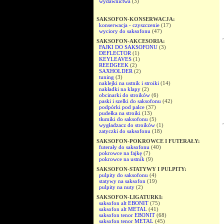
wydawnictwa
(3)
SAKSOFON-KONSERWACJA:
konserwacja - czyszczenie
(17)
wyciory do saksofonu
(47)
SAKSOFON-AKCESORIA:
FAJKI DO SAKSOFONU
(3)
DEFLECTOR
(1)
KEYLEAVES
(1)
REEDGEEK
(2)
SAXHOLDER
(2)
tuning
(3)
naklejki na ustnik i stroiki
(14)
nakładki na klapy
(2)
obcinarki do stroików
(6)
paski i szelki do saksofonu
(42)
podpórki pod palce
(37)
pudełka na stroiki
(13)
tłumiki do saksofonu
(5)
wygładzacz do stroików
(1)
zatyczki do saksofonu
(18)
SAKSOFON-POKROWCE I FUTERAŁY:
futerały do saksofonu
(40)
pokrowce na fajkę
(7)
pokrowce na ustnik
(9)
SAKSOFON-STATYWY I PULPITY:
pulpity do saksofonu
(4)
statywy na saksofon
(19)
pulpity na nuty
(2)
SAKSOFON-LIGATURKI:
saksofon alt EBONIT
(75)
saksofon alt METAL
(41)
saksofon tenor EBONIT
(68)
saksofon tenor METAL
(45)