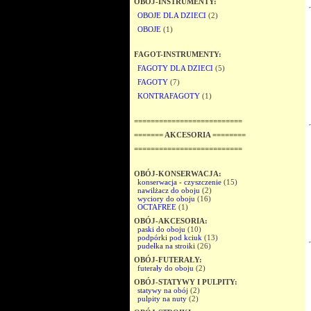
OBÓJ-INSTRUMENTY:
OBOJE DLA DZIECI
(2)
OBOJE
(1)
FAGOT-INSTRUMENTY:
FAGOTY DLA DZIECI
(5)
FAGOTY
(7)
KONTRAFAGOTY
(1)
==========================
======= AKCESORIA ========
==========================
OBÓJ-KONSERWACJA:
konserwacja - czyszczenie
(15)
nawilżacz do oboju
(2)
wyciory do oboju
(16)
OCTAFREE
(1)
OBÓJ-AKCESORIA:
paski do oboju
(10)
podpórki pod kciuk
(13)
pudełka na stroiki
(26)
OBÓJ-FUTERAŁY:
futerały do oboju
(2)
OBÓJ-STATYWY I PULPITY:
statywy na obój
(2)
pulpity na nuty
(2)