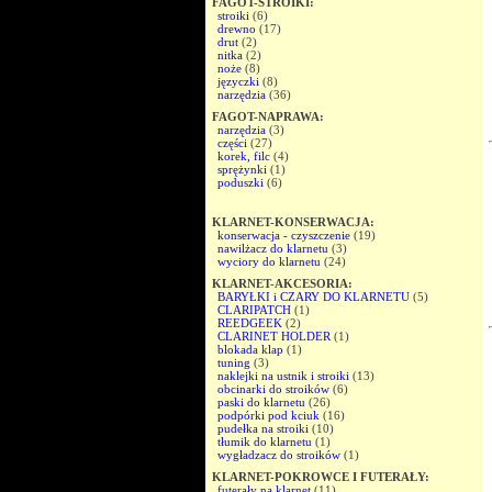
FAGOT-STROIKI:
stroiki
(6)
drewno
(17)
drut
(2)
nitka
(2)
noże
(8)
języczki
(8)
narzędzia
(36)
FAGOT-NAPRAWA:
narzędzia
(3)
części
(27)
korek, filc
(4)
sprężynki
(1)
poduszki
(6)
KLARNET-KONSERWACJA:
konserwacja - czyszczenie
(19)
nawilżacz do klarnetu
(3)
wyciory do klarnetu
(24)
KLARNET-AKCESORIA:
BARYŁKI i CZARY DO KLARNETU
(5)
CLARIPATCH
(1)
REEDGEEK
(2)
CLARINET HOLDER
(1)
blokada klap
(1)
tuning
(3)
naklejki na ustnik i stroiki
(13)
obcinarki do stroików
(6)
paski do klarnetu
(26)
podpórki pod kciuk
(16)
pudełka na stroiki
(10)
tłumik do klarnetu
(1)
wygładzacz do stroików
(1)
KLARNET-POKROWCE I FUTERAŁY:
futerały na klarnet
(11)