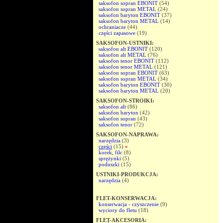
saksofon sopran EBONIT
(54)
saksofon sopran METAL
(24)
saksofon baryton EBONIT
(37)
saksofon baryton METAL
(14)
ochraniacze
(44)
części zapasowe
(19)
SAKSOFON-USTNIKI:
saksofon alt EBONIT
(120)
saksofon alt METAL
(76)
saksofon tenor EBONIT
(112)
saksofon tenor METAL
(121)
saksofon sopran EBONIT
(63)
saksofon sopran METAL
(34)
saksofon baryton EBONIT
(30)
saksofon baryton METAL
(20)
SAKSOFON-STROIKI:
saksofon alt
(86)
saksofon baryton
(42)
saksofon sopran
(43)
saksofon tenor
(72)
SAKSOFON-NAPRAWA:
narzędzia
(3)
części
(15)
»
korek, filc
(8)
sprężynki
(5)
poduszki
(15)
USTNIKI-PRODUKCJA:
narzędzia
(4)
FLET-KONSERWACJA:
konserwacja - czyszczenie
(9)
wyciory do fletu
(18)
FLET-AKCESORIA: