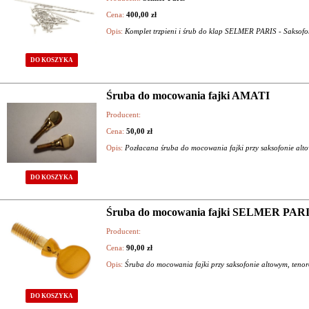
Cena:
400,00 zł
Opis:
Komplet trzpieni i śrub do klap SELMER PARIS - Saksofo
DO KOSZYKA
Śruba do mocowania fajki AMATI
Producent:
Cena:
50,00 zł
Opis:
Pozłacana śruba do mocowania fajki przy saksofonie al
DO KOSZYKA
Śruba do mocowania fajki SELMER PARIS 
Producent:
Cena:
90,00 zł
Opis:
Śruba do mocowania fajki przy saksofonie altowym, ten
DO KOSZYKA