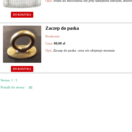
Opis:
Śruba do mocowania liry przy saksofonie altowym, teno
DO KOSZYKA
Zaczep do paska
Producent:
Cena:
80,00 zł
Opis:
Zaczep do paska. cena nie obejmuje montażu
DO KOSZYKA
Strona: 1 / 1
Przejdź do strony:
[1]