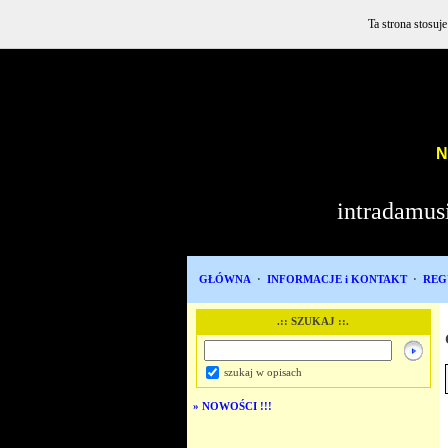
Ta strona stosuj
NE
intradamus
GŁÓWNA
·
INFORMACJE i KONTAKT
·
REG
.:: SZUKAJ ::.
szukaj w opisach
»
NOWOŚCI !!!