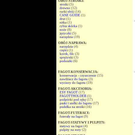
OBÓJ-STROIKI:
stroiki
(5)
drewno
(12)
rurki obój
(14)
CANE GUIDE
(1)
drut
(1)
nitka
(1)
rybia skórka
(1)
noże
(8)
języczki
(5)
narzędzia
(19)
OBÓJ-NAPRAWA:
narzędzia
(4)
części
(1)
korek, filc
(3)
sprężynki
(3)
poduszki
(6)
FAGOT-KONSERWACJA:
konserwacja - czyszczenie
(15)
nawilżacz do fagotu
(3)
wyciory do fagotu
(19)
FAGOT-AKCESORIA:
ESY FAGOT
(17)
FAGOTTHOLDER
(1)
podpórki pod rękę
(17)
paski i szelki do fagotu
(17)
pudełka na stroiki
(16)
FAGOT-FUTERAŁY:
futerały na fagot
(9)
FAGOT-STATYWY I PULPITY:
statywy na fagot
(4)
pulpity na nuty
(2)