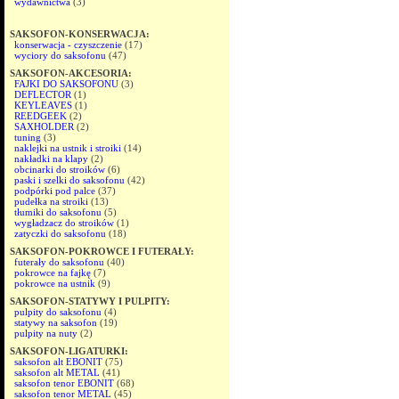
wydawnictwa
(3)
SAKSOFON-KONSERWACJA:
konserwacja - czyszczenie
(17)
wyciory do saksofonu
(47)
SAKSOFON-AKCESORIA:
FAJKI DO SAKSOFONU
(3)
DEFLECTOR
(1)
KEYLEAVES
(1)
REEDGEEK
(2)
SAXHOLDER
(2)
tuning
(3)
naklejki na ustnik i stroiki
(14)
nakładki na klapy
(2)
obcinarki do stroików
(6)
paski i szelki do saksofonu
(42)
podpórki pod palce
(37)
pudełka na stroiki
(13)
tłumiki do saksofonu
(5)
wygładzacz do stroików
(1)
zatyczki do saksofonu
(18)
SAKSOFON-POKROWCE I FUTERAŁY:
futerały do saksofonu
(40)
pokrowce na fajkę
(7)
pokrowce na ustnik
(9)
SAKSOFON-STATYWY I PULPITY:
pulpity do saksofonu
(4)
statywy na saksofon
(19)
pulpity na nuty
(2)
SAKSOFON-LIGATURKI:
saksofon alt EBONIT
(75)
saksofon alt METAL
(41)
saksofon tenor EBONIT
(68)
saksofon tenor METAL
(45)