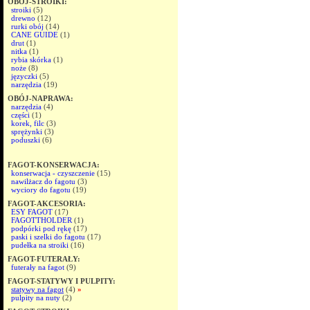
OBÓJ-STROIKI:
stroiki
(5)
drewno
(12)
rurki obój
(14)
CANE GUIDE
(1)
drut
(1)
nitka
(1)
rybia skórka
(1)
noże
(8)
języczki
(5)
narzędzia
(19)
OBÓJ-NAPRAWA:
narzędzia
(4)
części
(1)
korek, filc
(3)
sprężynki
(3)
poduszki
(6)
FAGOT-KONSERWACJA:
konserwacja - czyszczenie
(15)
nawilżacz do fagotu
(3)
wyciory do fagotu
(19)
FAGOT-AKCESORIA:
ESY FAGOT
(17)
FAGOTTHOLDER
(1)
podpórki pod rękę
(17)
paski i szelki do fagotu
(17)
pudełka na stroiki
(16)
FAGOT-FUTERAŁY:
futerały na fagot
(9)
FAGOT-STATYWY I PULPITY:
statywy na fagot
(4)
»
pulpity na nuty
(2)