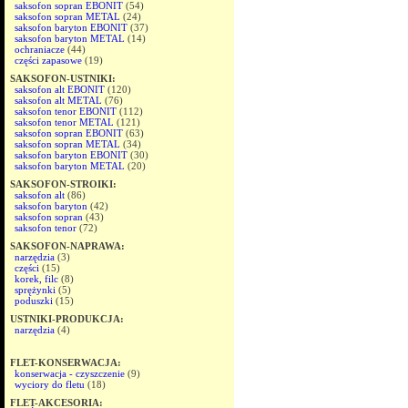
saksofon sopran EBONIT
(54)
saksofon sopran METAL
(24)
saksofon baryton EBONIT
(37)
saksofon baryton METAL
(14)
ochraniacze
(44)
części zapasowe
(19)
SAKSOFON-USTNIKI:
saksofon alt EBONIT
(120)
saksofon alt METAL
(76)
saksofon tenor EBONIT
(112)
saksofon tenor METAL
(121)
saksofon sopran EBONIT
(63)
saksofon sopran METAL
(34)
saksofon baryton EBONIT
(30)
saksofon baryton METAL
(20)
SAKSOFON-STROIKI:
saksofon alt
(86)
saksofon baryton
(42)
saksofon sopran
(43)
saksofon tenor
(72)
SAKSOFON-NAPRAWA:
narzędzia
(3)
części
(15)
korek, filc
(8)
sprężynki
(5)
poduszki
(15)
USTNIKI-PRODUKCJA:
narzędzia
(4)
FLET-KONSERWACJA:
konserwacja - czyszczenie
(9)
wyciory do fletu
(18)
FLET-AKCESORIA: