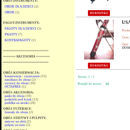
OBÓJ-INSTRUMENTY:
OBOJE DLA DZIECI
(2)
OBOJE
(1)
DO KOSZYKA
USA
FAGOT-INSTRUMENTY:
FAGOTY DLA DZIECI
(5)
Produ
FAGOTY
(7)
Cena:
KONTRAFAGOTY
(1)
Opis:
DOSK
==========================
======= AKCESORIA ========
==========================
DO KOSZYKA
OBÓJ-KONSERWACJA:
konserwacja - czyszczenie
(15)
Strona: 1 / 1
nawilżacz do oboju
(2)
wyciory do oboju
(16)
Przejdź do strony:
[1]
OCTAFREE
(1)
OBÓJ-AKCESORIA:
paski do oboju
(10)
podpórki pod kciuk
(13)
pudełka na stroiki
(26)
OBÓJ-FUTERAŁY:
futerały do oboju
(2)
OBÓJ-STATYWY I PULPITY:
statywy na obój
(2)
pulpity na nuty
(2)