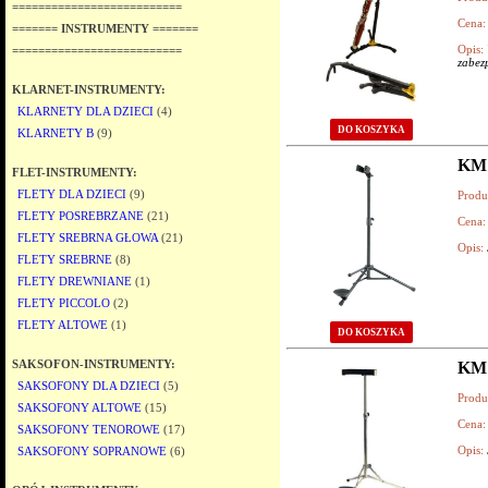
==========================
Cena:
======= INSTRUMENTY =======
Opis:
==========================
zabez
KLARNET-INSTRUMENTY:
KLARNETY DLA DZIECI
(4)
DO KOSZYKA
KLARNETY B
(9)
KM 
FLET-INSTRUMENTY:
FLETY DLA DZIECI
(9)
Produ
FLETY POSREBRZANE
(21)
Cena:
FLETY SREBRNA GŁOWA
(21)
Opis:
FLETY SREBRNE
(8)
FLETY DREWNIANE
(1)
FLETY PICCOLO
(2)
FLETY ALTOWE
(1)
DO KOSZYKA
SAKSOFON-INSTRUMENTY:
KM
SAKSOFONY DLA DZIECI
(5)
Produ
SAKSOFONY ALTOWE
(15)
Cena:
SAKSOFONY TENOROWE
(17)
Opis:
SAKSOFONY SOPRANOWE
(6)