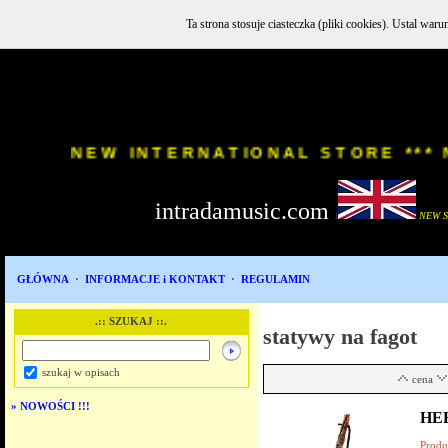
Ta strona stosuje ciasteczka (pliki cookies). Ustal w
INSTR
NEW INTERNATIONAL STORE
intradamusic.com
i
NEW 
GŁÓWNA
·
INFORMACJE i KONTAKT
·
REGULAMIN
.:: SZUKAJ ::.
statywy na fagot
szukaj w opisach
cena
»
NOWOŚCI !!!
HE
Produ