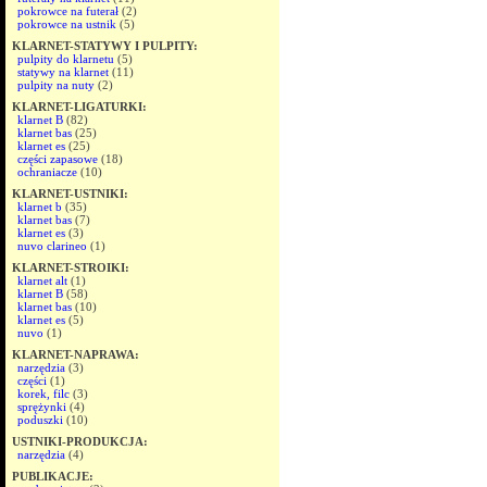
pokrowce na futerał
(2)
pokrowce na ustnik
(5)
KLARNET-STATYWY I PULPITY:
pulpity do klarnetu
(5)
statywy na klarnet
(11)
pulpity na nuty
(2)
KLARNET-LIGATURKI:
klarnet B
(82)
klarnet bas
(25)
klarnet es
(25)
części zapasowe
(18)
ochraniacze
(10)
KLARNET-USTNIKI:
klarnet b
(35)
klarnet bas
(7)
klarnet es
(3)
nuvo clarineo
(1)
KLARNET-STROIKI:
klarnet alt
(1)
klarnet B
(58)
klarnet bas
(10)
klarnet es
(5)
nuvo
(1)
KLARNET-NAPRAWA:
narzędzia
(3)
części
(1)
korek, filc
(3)
sprężynki
(4)
poduszki
(10)
USTNIKI-PRODUKCJA:
narzędzia
(4)
PUBLIKACJE: