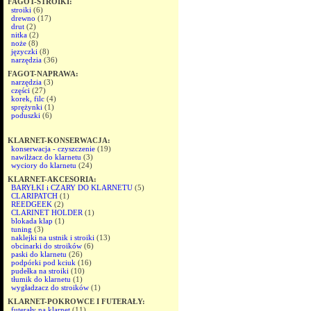
FAGOT-STROIKI:
stroiki
(6)
drewno
(17)
drut
(2)
nitka
(2)
noże
(8)
języczki
(8)
narzędzia
(36)
FAGOT-NAPRAWA:
narzędzia
(3)
części
(27)
korek, filc
(4)
sprężynki
(1)
poduszki
(6)
KLARNET-KONSERWACJA:
konserwacja - czyszczenie
(19)
nawilżacz do klarnetu
(3)
wyciory do klarnetu
(24)
KLARNET-AKCESORIA:
BARYŁKI i CZARY DO KLARNETU
(5)
CLARIPATCH
(1)
REEDGEEK
(2)
CLARINET HOLDER
(1)
blokada klap
(1)
tuning
(3)
naklejki na ustnik i stroiki
(13)
obcinarki do stroików
(6)
paski do klarnetu
(26)
podpórki pod kciuk
(16)
pudełka na stroiki
(10)
tłumik do klarnetu
(1)
wygładzacz do stroików
(1)
KLARNET-POKROWCE I FUTERAŁY:
futerały na klarnet
(11)