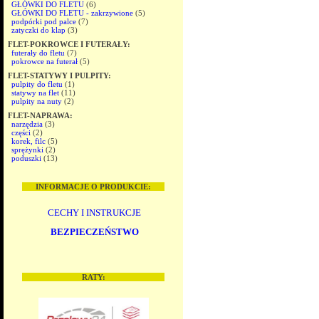
GŁÓWKI DO FLETU
(6)
GŁÓWKI DO FLETU - zakrzywione
(5)
podpórki pod palce
(7)
zatyczki do klap
(3)
FLET-POKROWCE I FUTERAŁY:
futerały do fletu
(7)
pokrowce na futerał
(5)
FLET-STATYWY I PULPITY:
pulpity do fletu
(1)
statywy na flet
(11)
pulpity na nuty
(2)
FLET-NAPRAWA:
narzędzia
(3)
części
(2)
korek, filc
(5)
sprężynki
(2)
poduszki
(13)
INFORMACJE O PRODUKCIE:
CECHY I INSTRUKCJE
BEZPIECZEŃSTWO
RATY: