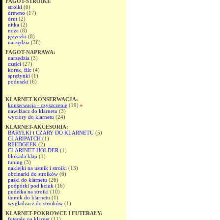
FAGOT-STROIKI:
stroiki
(6)
drewno
(17)
drut
(2)
nitka
(2)
noże
(8)
języczki
(8)
narzędzia
(36)
FAGOT-NAPRAWA:
narzędzia
(3)
części
(27)
korek, filc
(4)
sprężynki
(1)
poduszki
(6)
KLARNET-KONSERWACJA:
konserwacja - czyszczenie
(19)
»
nawilżacz do klarnetu
(3)
wyciory do klarnetu
(24)
KLARNET-AKCESORIA:
BARYŁKI i CZARY DO KLARNETU
(5)
CLARIPATCH
(1)
REEDGEEK
(2)
CLARINET HOLDER
(1)
blokada klap
(1)
tuning
(3)
naklejki na ustnik i stroiki
(13)
obcinarki do stroików
(6)
paski do klarnetu
(26)
podpórki pod kciuk
(16)
pudełka na stroiki
(10)
tłumik do klarnetu
(1)
wygładzacz do stroików
(1)
KLARNET-POKROWCE I FUTERAŁY:
futerały na klarnet
(11)