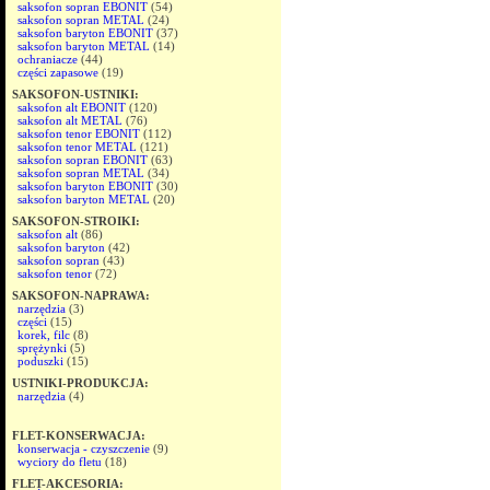
saksofon sopran EBONIT
(54)
saksofon sopran METAL
(24)
saksofon baryton EBONIT
(37)
saksofon baryton METAL
(14)
ochraniacze
(44)
części zapasowe
(19)
SAKSOFON-USTNIKI:
saksofon alt EBONIT
(120)
saksofon alt METAL
(76)
saksofon tenor EBONIT
(112)
saksofon tenor METAL
(121)
saksofon sopran EBONIT
(63)
saksofon sopran METAL
(34)
saksofon baryton EBONIT
(30)
saksofon baryton METAL
(20)
SAKSOFON-STROIKI:
saksofon alt
(86)
saksofon baryton
(42)
saksofon sopran
(43)
saksofon tenor
(72)
SAKSOFON-NAPRAWA:
narzędzia
(3)
części
(15)
korek, filc
(8)
sprężynki
(5)
poduszki
(15)
USTNIKI-PRODUKCJA:
narzędzia
(4)
FLET-KONSERWACJA:
konserwacja - czyszczenie
(9)
wyciory do fletu
(18)
FLET-AKCESORIA: