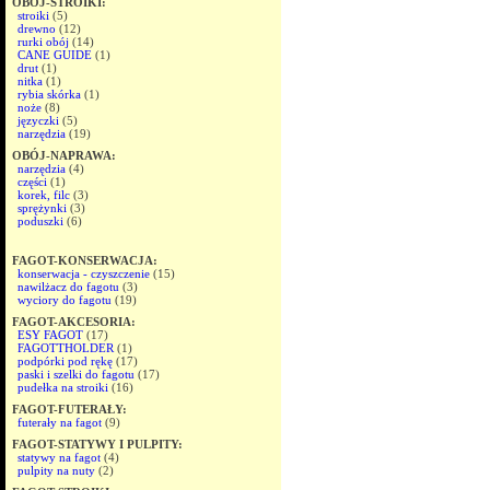
OBÓJ-STROIKI:
stroiki
(5)
drewno
(12)
rurki obój
(14)
CANE GUIDE
(1)
drut
(1)
nitka
(1)
rybia skórka
(1)
noże
(8)
języczki
(5)
narzędzia
(19)
OBÓJ-NAPRAWA:
narzędzia
(4)
części
(1)
korek, filc
(3)
sprężynki
(3)
poduszki
(6)
FAGOT-KONSERWACJA:
konserwacja - czyszczenie
(15)
nawilżacz do fagotu
(3)
wyciory do fagotu
(19)
FAGOT-AKCESORIA:
ESY FAGOT
(17)
FAGOTTHOLDER
(1)
podpórki pod rękę
(17)
paski i szelki do fagotu
(17)
pudełka na stroiki
(16)
FAGOT-FUTERAŁY:
futerały na fagot
(9)
FAGOT-STATYWY I PULPITY:
statywy na fagot
(4)
pulpity na nuty
(2)