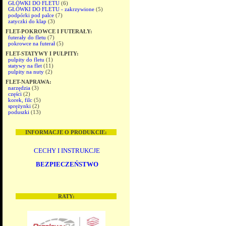
GŁÓWKI DO FLETU
(6)
GŁÓWKI DO FLETU - zakrzywione
(5)
podpórki pod palce
(7)
zatyczki do klap
(3)
FLET-POKROWCE I FUTERAŁY:
futerały do fletu
(7)
pokrowce na futerał
(5)
FLET-STATYWY I PULPITY:
pulpity do fletu
(1)
statywy na flet
(11)
pulpity na nuty
(2)
FLET-NAPRAWA:
narzędzia
(3)
części
(2)
korek, filc
(5)
sprężynki
(2)
poduszki
(13)
INFORMACJE O PRODUKCIE:
CECHY I INSTRUKCJE
BEZPIECZEŃSTWO
RATY: