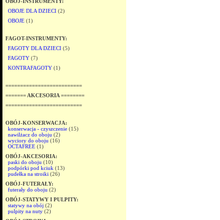
OBÓJ-INSTRUMENTY:
OBOJE DLA DZIECI
(2)
OBOJE
(1)
FAGOT-INSTRUMENTY:
FAGOTY DLA DZIECI
(5)
FAGOTY
(7)
KONTRAFAGOTY
(1)
==========================
======= AKCESORIA ========
==========================
OBÓJ-KONSERWACJA:
konserwacja - czyszczenie
(15)
nawilżacz do oboju
(2)
wyciory do oboju
(16)
OCTAFREE
(1)
OBÓJ-AKCESORIA:
paski do oboju
(10)
podpórki pod kciuk
(13)
pudełka na stroiki
(26)
OBÓJ-FUTERAŁY:
futerały do oboju
(2)
OBÓJ-STATYWY I PULPITY:
statywy na obój
(2)
pulpity na nuty
(2)