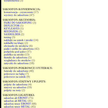
wydawnictwa
(3)
SAKSOFON-KONSERWACJA:
konserwacja - czyszczenie
(17)
wyciory do saksofonu
(47)
SAKSOFON-AKCESORIA:
FAJKI DO SAKSOFONU
(3)
DEFLECTOR
(1)
KEYLEAVES
(1)
REEDGEEK
(2)
SAXHOLDER
(2)
tuning
(3)
naklejki na ustnik i stroiki
(14)
nakładki na klapy
(2)
obcinarki do stroików
(6)
paski i szelki do saksofonu
(42)
podpórki pod palce
(37)
pudełka na stroiki
(13)
tłumiki do saksofonu
(5)
wygładzacz do stroików
(1)
zatyczki do saksofonu
(18)
SAKSOFON-POKROWCE I FUTERAŁY:
futerały do saksofonu
(40)
pokrowce na fajkę
(7)
pokrowce na ustnik
(9)
SAKSOFON-STATYWY I PULPITY:
pulpity do saksofonu
(4)
statywy na saksofon
(19)
pulpity na nuty
(2)
SAKSOFON-LIGATURKI:
saksofon alt EBONIT
(75)
saksofon alt METAL
(41)
saksofon tenor EBONIT
(68)
saksofon tenor METAL
(45)