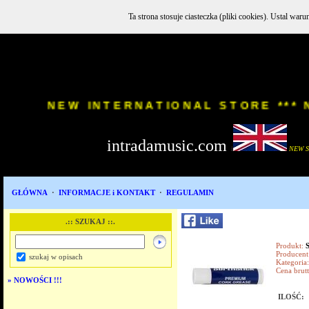
Ta strona stosuje ciasteczka (pliki cookies). Ustal w
INSTR
NEW INTERNATIONAL STORE
intradamusic.com
i
NEW 
GŁÓWNA
·
INFORMACJE i KONTAKT
·
REGULAMIN
.:: SZUKAJ ::.
Produkt:
Producent
szukaj w opisach
Kategoria:
Cena brutt
»
NOWOŚCI !!!
ILOŚĆ: