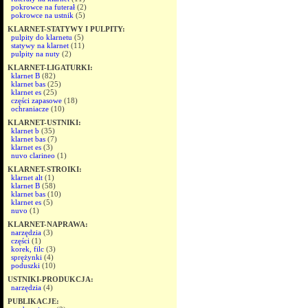
pokrowce na futerał
(2)
pokrowce na ustnik
(5)
KLARNET-STATYWY I PULPITY:
pulpity do klarnetu
(5)
statywy na klarnet
(11)
pulpity na nuty
(2)
KLARNET-LIGATURKI:
klarnet B
(82)
klarnet bas
(25)
klarnet es
(25)
części zapasowe
(18)
ochraniacze
(10)
KLARNET-USTNIKI:
klarnet b
(35)
klarnet bas
(7)
klarnet es
(3)
nuvo clarineo
(1)
KLARNET-STROIKI:
klarnet alt
(1)
klarnet B
(58)
klarnet bas
(10)
klarnet es
(5)
nuvo
(1)
KLARNET-NAPRAWA:
narzędzia
(3)
części
(1)
korek, filc
(3)
sprężynki
(4)
poduszki
(10)
USTNIKI-PRODUKCJA:
narzędzia
(4)
PUBLIKACJE: