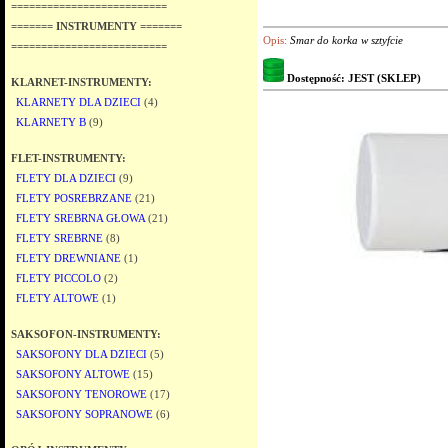
==========================
======= INSTRUMENTY =======
Opis:
Smar do korka w sztyfcie
==========================
Dostępność: JEST (SKLEP)
KLARNET-INSTRUMENTY:
KLARNETY DLA DZIECI
(4)
KLARNETY B
(9)
FLET-INSTRUMENTY:
FLETY DLA DZIECI
(9)
FLETY POSREBRZANE
(21)
FLETY SREBRNA GŁOWA
(21)
FLETY SREBRNE
(8)
FLETY DREWNIANE
(1)
FLETY PICCOLO
(2)
FLETY ALTOWE
(1)
SAKSOFON-INSTRUMENTY:
SAKSOFONY DLA DZIECI
(5)
SAKSOFONY ALTOWE
(15)
SAKSOFONY TENOROWE
(17)
SAKSOFONY SOPRANOWE
(6)