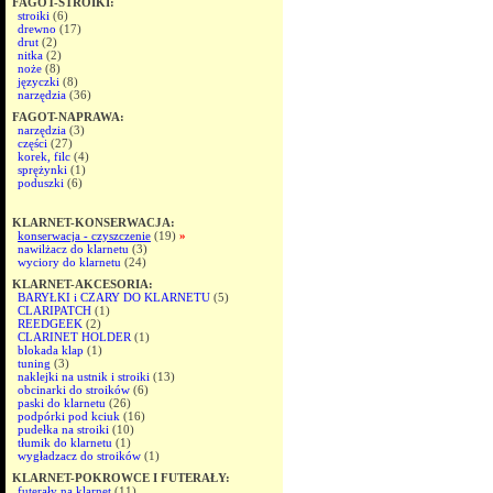
FAGOT-STROIKI:
stroiki
(6)
drewno
(17)
drut
(2)
nitka
(2)
noże
(8)
języczki
(8)
narzędzia
(36)
FAGOT-NAPRAWA:
narzędzia
(3)
części
(27)
korek, filc
(4)
sprężynki
(1)
poduszki
(6)
KLARNET-KONSERWACJA:
konserwacja - czyszczenie
(19)
»
nawilżacz do klarnetu
(3)
wyciory do klarnetu
(24)
KLARNET-AKCESORIA:
BARYŁKI i CZARY DO KLARNETU
(5)
CLARIPATCH
(1)
REEDGEEK
(2)
CLARINET HOLDER
(1)
blokada klap
(1)
tuning
(3)
naklejki na ustnik i stroiki
(13)
obcinarki do stroików
(6)
paski do klarnetu
(26)
podpórki pod kciuk
(16)
pudełka na stroiki
(10)
tłumik do klarnetu
(1)
wygładzacz do stroików
(1)
KLARNET-POKROWCE I FUTERAŁY:
futerały na klarnet
(11)