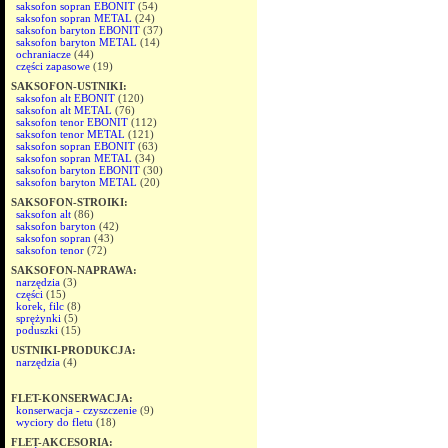
saksofon sopran EBONIT
(54)
saksofon sopran METAL
(24)
saksofon baryton EBONIT
(37)
saksofon baryton METAL
(14)
ochraniacze
(44)
części zapasowe
(19)
SAKSOFON-USTNIKI:
saksofon alt EBONIT
(120)
saksofon alt METAL
(76)
saksofon tenor EBONIT
(112)
saksofon tenor METAL
(121)
saksofon sopran EBONIT
(63)
saksofon sopran METAL
(34)
saksofon baryton EBONIT
(30)
saksofon baryton METAL
(20)
SAKSOFON-STROIKI:
saksofon alt
(86)
saksofon baryton
(42)
saksofon sopran
(43)
saksofon tenor
(72)
SAKSOFON-NAPRAWA:
narzędzia
(3)
części
(15)
korek, filc
(8)
sprężynki
(5)
poduszki
(15)
USTNIKI-PRODUKCJA:
narzędzia
(4)
FLET-KONSERWACJA:
konserwacja - czyszczenie
(9)
wyciory do fletu
(18)
FLET-AKCESORIA: