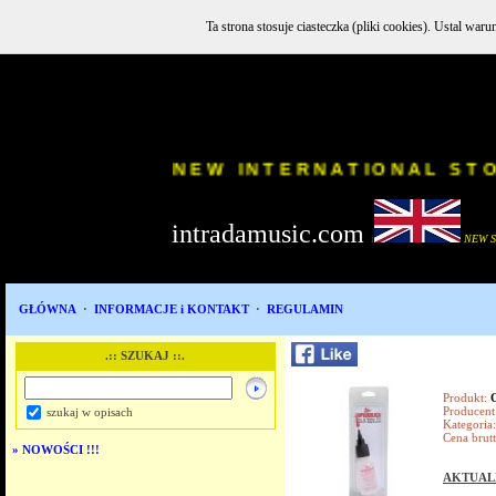
Ta strona stosuje ciasteczka (pliki cookies). Ustal w
INSTR
NEW INTERNATION
intradamusic.com
i
NEW 
GŁÓWNA
·
INFORMACJE i KONTAKT
·
REGULAMIN
.:: SZUKAJ ::.
Produkt:
Producent
szukaj w opisach
Kategoria:
Cena brutt
»
NOWOŚCI !!!
AKTUAL