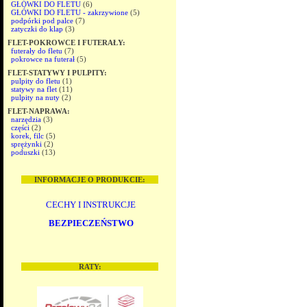
GŁÓWKI DO FLETU
(6)
GŁÓWKI DO FLETU - zakrzywione
(5)
podpórki pod palce
(7)
zatyczki do klap
(3)
FLET-POKROWCE I FUTERAŁY:
futerały do fletu
(7)
pokrowce na futerał
(5)
FLET-STATYWY I PULPITY:
pulpity do fletu
(1)
statywy na flet
(11)
pulpity na nuty
(2)
FLET-NAPRAWA:
narzędzia
(3)
części
(2)
korek, filc
(5)
sprężynki
(2)
poduszki
(13)
INFORMACJE O PRODUKCIE:
CECHY I INSTRUKCJE
BEZPIECZEŃSTWO
RATY: