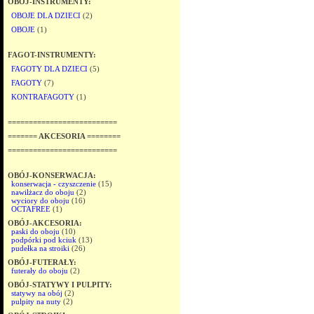
OBÓJ-INSTRUMENTY:
OBOJE DLA DZIECI
(2)
OBOJE
(1)
FAGOT-INSTRUMENTY:
FAGOTY DLA DZIECI
(5)
FAGOTY
(7)
KONTRAFAGOTY
(1)
==========================
======= AKCESORIA ========
==========================
OBÓJ-KONSERWACJA:
konserwacja - czyszczenie
(15)
nawilżacz do oboju
(2)
wyciory do oboju
(16)
OCTAFREE
(1)
OBÓJ-AKCESORIA:
paski do oboju
(10)
podpórki pod kciuk
(13)
pudełka na stroiki
(26)
OBÓJ-FUTERAŁY:
futerały do oboju
(2)
OBÓJ-STATYWY I PULPITY:
statywy na obój
(2)
pulpity na nuty
(2)