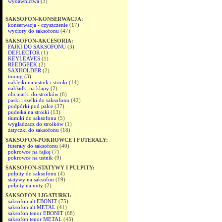
wydawnictwa
(3)
SAKSOFON-KONSERWACJA:
konserwacja - czyszczenie
(17)
wyciory do saksofonu
(47)
SAKSOFON-AKCESORIA:
FAJKI DO SAKSOFONU
(3)
DEFLECTOR
(1)
KEYLEAVES
(1)
REEDGEEK
(2)
SAXHOLDER
(2)
tuning
(3)
naklejki na ustnik i stroiki
(14)
nakładki na klapy
(2)
obcinarki do stroików
(6)
paski i szelki do saksofonu
(42)
podpórki pod palce
(37)
pudełka na stroiki
(13)
tłumiki do saksofonu
(5)
wygładzacz do stroików
(1)
zatyczki do saksofonu
(18)
SAKSOFON-POKROWCE I FUTERAŁY:
futerały do saksofonu
(40)
pokrowce na fajkę
(7)
pokrowce na ustnik
(9)
SAKSOFON-STATYWY I PULPITY:
pulpity do saksofonu
(4)
statywy na saksofon
(19)
pulpity na nuty
(2)
SAKSOFON-LIGATURKI:
saksofon alt EBONIT
(75)
saksofon alt METAL
(41)
saksofon tenor EBONIT
(68)
saksofon tenor METAL
(45)