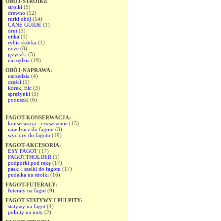
OBÓJ-STROIKI:
stroiki
(5)
drewno
(12)
rurki obój
(14)
CANE GUIDE
(1)
drut
(1)
nitka
(1)
rybia skórka
(1)
noże
(8)
języczki
(5)
narzędzia
(19)
OBÓJ-NAPRAWA:
narzędzia
(4)
części
(1)
korek, filc
(3)
sprężynki
(3)
poduszki
(6)
FAGOT-KONSERWACJA:
konserwacja - czyszczenie
(15)
nawilżacz do fagotu
(3)
wyciory do fagotu
(19)
FAGOT-AKCESORIA:
ESY FAGOT
(17)
FAGOTTHOLDER
(1)
podpórki pod rękę
(17)
paski i szelki do fagotu
(17)
pudełka na stroiki
(16)
FAGOT-FUTERAŁY:
futerały na fagot
(9)
FAGOT-STATYWY I PULPITY:
statywy na fagot
(4)
pulpity na nuty
(2)