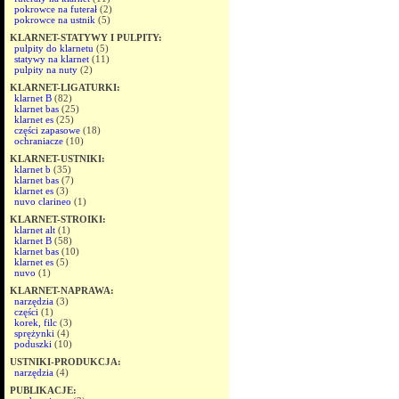
pokrowce na futerał
(2)
pokrowce na ustnik
(5)
KLARNET-STATYWY I PULPITY:
pulpity do klarnetu
(5)
statywy na klarnet
(11)
pulpity na nuty
(2)
KLARNET-LIGATURKI:
klarnet B
(82)
klarnet bas
(25)
klarnet es
(25)
części zapasowe
(18)
ochraniacze
(10)
KLARNET-USTNIKI:
klarnet b
(35)
klarnet bas
(7)
klarnet es
(3)
nuvo clarineo
(1)
KLARNET-STROIKI:
klarnet alt
(1)
klarnet B
(58)
klarnet bas
(10)
klarnet es
(5)
nuvo
(1)
KLARNET-NAPRAWA:
narzędzia
(3)
części
(1)
korek, filc
(3)
sprężynki
(4)
poduszki
(10)
USTNIKI-PRODUKCJA:
narzędzia
(4)
PUBLIKACJE: