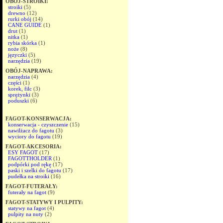
OBÓJ-STROIKI:
stroiki
(5)
drewno
(12)
rurki obój
(14)
CANE GUIDE
(1)
drut
(1)
nitka
(1)
rybia skórka
(1)
noże
(8)
języczki
(5)
narzędzia
(19)
OBÓJ-NAPRAWA:
narzędzia
(4)
części
(1)
korek, filc
(3)
sprężynki
(3)
poduszki
(6)
FAGOT-KONSERWACJA:
konserwacja - czyszczenie
(15)
nawilżacz do fagotu
(3)
wyciory do fagotu
(19)
FAGOT-AKCESORIA:
ESY FAGOT
(17)
FAGOTTHOLDER
(1)
podpórki pod rękę
(17)
paski i szelki do fagotu
(17)
pudełka na stroiki
(16)
FAGOT-FUTERAŁY:
futerały na fagot
(9)
FAGOT-STATYWY I PULPITY:
statywy na fagot
(4)
pulpity na nuty
(2)