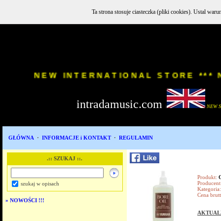
Ta strona stosuje ciasteczka (pliki cookies). Ustal w
INSTR
NEW INTERNATIONAL STORE
intradamusic.com
i
NEW 
GŁÓWNA
·
INFORMACJE i KONTAKT
·
REGULAMIN
.:: SZUKAJ ::.
Produkt:
Producent
szukaj w opisach
Kategoria:
Cena brutt
»
NOWOŚCI !!!
AKTUAL