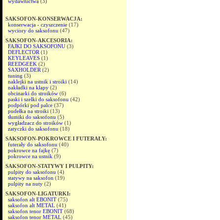
wydawnictwa
(3)
SAKSOFON-KONSERWACJA:
konserwacja - czyszczenie
(17)
wyciory do saksofonu
(47)
SAKSOFON-AKCESORIA:
FAJKI DO SAKSOFONU
(3)
DEFLECTOR
(1)
KEYLEAVES
(1)
REEDGEEK
(2)
SAXHOLDER
(2)
tuning
(3)
naklejki na ustnik i stroiki
(14)
nakładki na klapy
(2)
obcinarki do stroików
(6)
paski i szelki do saksofonu
(42)
podpórki pod palce
(37)
pudełka na stroiki
(13)
tłumiki do saksofonu
(5)
wygładzacz do stroików
(1)
zatyczki do saksofonu
(18)
SAKSOFON-POKROWCE I FUTERAŁY:
futerały do saksofonu
(40)
pokrowce na fajkę
(7)
pokrowce na ustnik
(9)
SAKSOFON-STATYWY I PULPITY:
pulpity do saksofonu
(4)
statywy na saksofon
(19)
pulpity na nuty
(2)
SAKSOFON-LIGATURKI:
saksofon alt EBONIT
(75)
saksofon alt METAL
(41)
saksofon tenor EBONIT
(68)
saksofon tenor METAL
(45)