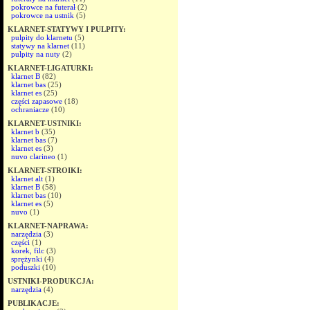
pokrowce na futerał
(2)
pokrowce na ustnik
(5)
KLARNET-STATYWY I PULPITY:
pulpity do klarnetu
(5)
statywy na klarnet
(11)
pulpity na nuty
(2)
KLARNET-LIGATURKI:
klarnet B
(82)
klarnet bas
(25)
klarnet es
(25)
części zapasowe
(18)
ochraniacze
(10)
KLARNET-USTNIKI:
klarnet b
(35)
klarnet bas
(7)
klarnet es
(3)
nuvo clarineo
(1)
KLARNET-STROIKI:
klarnet alt
(1)
klarnet B
(58)
klarnet bas
(10)
klarnet es
(5)
nuvo
(1)
KLARNET-NAPRAWA:
narzędzia
(3)
części
(1)
korek, filc
(3)
sprężynki
(4)
poduszki
(10)
USTNIKI-PRODUKCJA:
narzędzia
(4)
PUBLIKACJE: