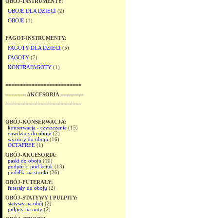
OBÓJ-INSTRUMENTY:
OBOJE DLA DZIECI
(2)
OBOJE
(1)
FAGOT-INSTRUMENTY:
FAGOTY DLA DZIECI
(5)
FAGOTY
(7)
KONTRAFAGOTY
(1)
==========================
======= AKCESORIA ========
==========================
OBÓJ-KONSERWACJA:
konserwacja - czyszczenie
(15)
nawilżacz do oboju
(2)
wyciory do oboju
(16)
OCTAFREE
(1)
OBÓJ-AKCESORIA:
paski do oboju
(10)
podpórki pod kciuk
(13)
pudełka na stroiki
(26)
OBÓJ-FUTERAŁY:
futerały do oboju
(2)
OBÓJ-STATYWY I PULPITY:
statywy na obój
(2)
pulpity na nuty
(2)