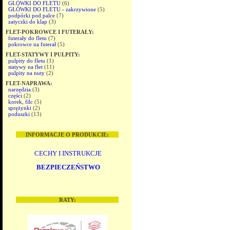
GŁÓWKI DO FLETU
(6)
GŁÓWKI DO FLETU - zakrzywione
(5)
podpórki pod palce
(7)
zatyczki do klap
(3)
FLET-POKROWCE I FUTERAŁY:
futerały do fletu
(7)
pokrowce na futerał
(5)
FLET-STATYWY I PULPITY:
pulpity do fletu
(1)
statywy na flet
(11)
pulpity na nuty
(2)
FLET-NAPRAWA:
narzędzia
(3)
części
(2)
korek, filc
(5)
sprężynki
(2)
poduszki
(13)
INFORMACJE O PRODUKCIE:
CECHY I INSTRUKCJE
BEZPIECZEŃSTWO
RATY: