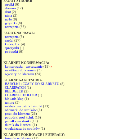
FAGOT-STROIKI:
stroiki
(6)
drewno
(17)
drut
(2)
nitka
(2)
noże
(8)
języczki
(8)
narzędzia
(36)
FAGOT-NAPRAWA:
narzędzia
(3)
części
(27)
korek, filc
(4)
sprężynki
(1)
poduszki
(6)
KLARNET-KONSERWACJA:
konserwacja - czyszczenie
(19)
»
nawilżacz do klarnetu
(3)
wyciory do klarnetu
(24)
KLARNET-AKCESORIA:
BARYŁKI i CZARY DO KLARNETU
(5)
CLARIPATCH
(1)
REEDGEEK
(2)
CLARINET HOLDER
(1)
blokada klap
(1)
tuning
(3)
naklejki na ustnik i stroiki
(13)
obcinarki do stroików
(6)
paski do klarnetu
(26)
podpórki pod kciuk
(16)
pudełka na stroiki
(10)
tłumik do klarnetu
(1)
wygładzacz do stroików
(1)
KLARNET-POKROWCE I FUTERAŁY:
futerały na klarnet
(11)