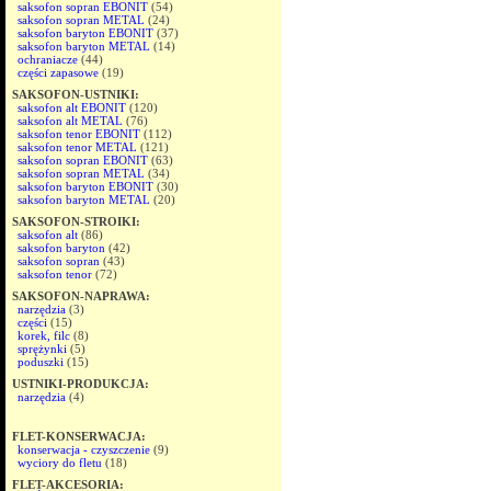
saksofon sopran EBONIT
(54)
saksofon sopran METAL
(24)
saksofon baryton EBONIT
(37)
saksofon baryton METAL
(14)
ochraniacze
(44)
części zapasowe
(19)
SAKSOFON-USTNIKI:
saksofon alt EBONIT
(120)
saksofon alt METAL
(76)
saksofon tenor EBONIT
(112)
saksofon tenor METAL
(121)
saksofon sopran EBONIT
(63)
saksofon sopran METAL
(34)
saksofon baryton EBONIT
(30)
saksofon baryton METAL
(20)
SAKSOFON-STROIKI:
saksofon alt
(86)
saksofon baryton
(42)
saksofon sopran
(43)
saksofon tenor
(72)
SAKSOFON-NAPRAWA:
narzędzia
(3)
części
(15)
korek, filc
(8)
sprężynki
(5)
poduszki
(15)
USTNIKI-PRODUKCJA:
narzędzia
(4)
FLET-KONSERWACJA:
konserwacja - czyszczenie
(9)
wyciory do fletu
(18)
FLET-AKCESORIA: