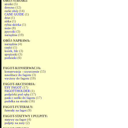
OBÓJ-STROIKI:
stroiki
(5)
drewno
(12)
rurki obój
(14)
CANE GUIDE
(1)
drut
(1)
nitka
(1)
rybia skórka
(1)
noże
(8)
języczki
(5)
narzędzia
(19)
OBÓJ-NAPRAWA:
narzędzia
(4)
części
(1)
korek, filc
(3)
sprężynki
(3)
poduszki
(6)
FAGOT-KONSERWACJA:
konserwacja - czyszczenie
(15)
nawilżacz do fagotu
(3)
wyciory do fagotu
(19)
FAGOT-AKCESORIA:
ESY FAGOT
(17)
FAGOTTHOLDER
(1)
podpórki pod rękę
(17)
paski i szelki do fagotu
(17)
pudełka na stroiki
(16)
FAGOT-FUTERAŁY:
futerały na fagot
(9)
FAGOT-STATYWY I PULPITY:
statywy na fagot
(4)
pulpity na nuty
(2)