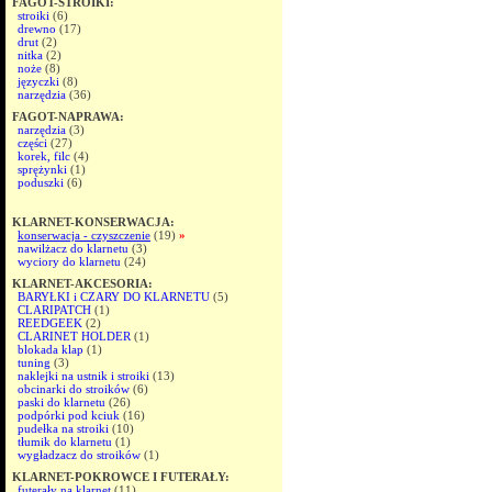
FAGOT-STROIKI:
stroiki
(6)
drewno
(17)
drut
(2)
nitka
(2)
noże
(8)
języczki
(8)
narzędzia
(36)
FAGOT-NAPRAWA:
narzędzia
(3)
części
(27)
korek, filc
(4)
sprężynki
(1)
poduszki
(6)
KLARNET-KONSERWACJA:
konserwacja - czyszczenie
(19)
»
nawilżacz do klarnetu
(3)
wyciory do klarnetu
(24)
KLARNET-AKCESORIA:
BARYŁKI i CZARY DO KLARNETU
(5)
CLARIPATCH
(1)
REEDGEEK
(2)
CLARINET HOLDER
(1)
blokada klap
(1)
tuning
(3)
naklejki na ustnik i stroiki
(13)
obcinarki do stroików
(6)
paski do klarnetu
(26)
podpórki pod kciuk
(16)
pudełka na stroiki
(10)
tłumik do klarnetu
(1)
wygładzacz do stroików
(1)
KLARNET-POKROWCE I FUTERAŁY:
futerały na klarnet
(11)