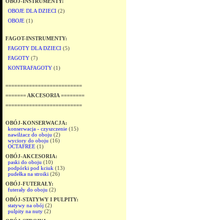
OBÓJ-INSTRUMENTY:
OBOJE DLA DZIECI
(2)
OBOJE
(1)
FAGOT-INSTRUMENTY:
FAGOTY DLA DZIECI
(5)
FAGOTY
(7)
KONTRAFAGOTY
(1)
==========================
======= AKCESORIA ========
==========================
OBÓJ-KONSERWACJA:
konserwacja - czyszczenie
(15)
nawilżacz do oboju
(2)
wyciory do oboju
(16)
OCTAFREE
(1)
OBÓJ-AKCESORIA:
paski do oboju
(10)
podpórki pod kciuk
(13)
pudełka na stroiki
(26)
OBÓJ-FUTERAŁY:
futerały do oboju
(2)
OBÓJ-STATYWY I PULPITY:
statywy na obój
(2)
pulpity na nuty
(2)