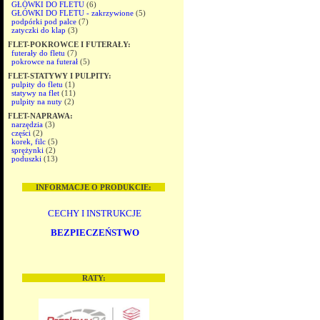
GŁÓWKI DO FLETU
(6)
GŁÓWKI DO FLETU - zakrzywione
(5)
podpórki pod palce
(7)
zatyczki do klap
(3)
FLET-POKROWCE I FUTERAŁY:
futerały do fletu
(7)
pokrowce na futerał
(5)
FLET-STATYWY I PULPITY:
pulpity do fletu
(1)
statywy na flet
(11)
pulpity na nuty
(2)
FLET-NAPRAWA:
narzędzia
(3)
części
(2)
korek, filc
(5)
sprężynki
(2)
poduszki
(13)
INFORMACJE O PRODUKCIE:
CECHY I INSTRUKCJE
BEZPIECZEŃSTWO
RATY: