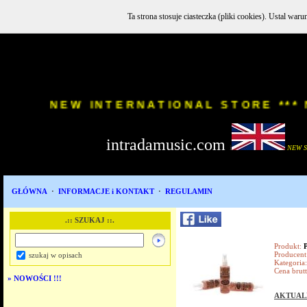
Ta strona stosuje ciasteczka (pliki cookies). Ustal w
INSTR
NEW INTERNATIONAL STORE
intradamusic.com
i
NEW 
GŁÓWNA
·
INFORMACJE i KONTAKT
·
REGULAMIN
.:: SZUKAJ ::.
Produkt:
Producent
szukaj w opisach
Kategoria:
Cena brutt
»
NOWOŚCI !!!
AKTUAL