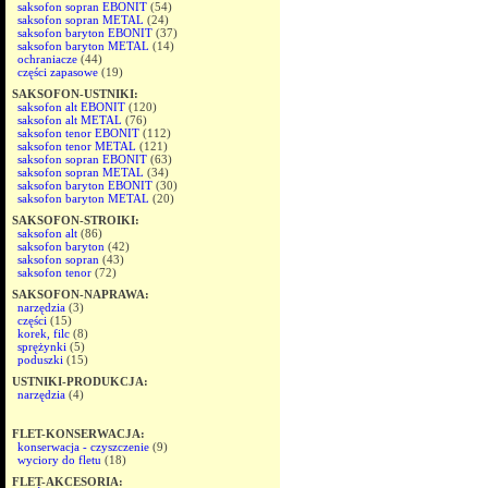
saksofon sopran EBONIT
(54)
saksofon sopran METAL
(24)
saksofon baryton EBONIT
(37)
saksofon baryton METAL
(14)
ochraniacze
(44)
części zapasowe
(19)
SAKSOFON-USTNIKI:
saksofon alt EBONIT
(120)
saksofon alt METAL
(76)
saksofon tenor EBONIT
(112)
saksofon tenor METAL
(121)
saksofon sopran EBONIT
(63)
saksofon sopran METAL
(34)
saksofon baryton EBONIT
(30)
saksofon baryton METAL
(20)
SAKSOFON-STROIKI:
saksofon alt
(86)
saksofon baryton
(42)
saksofon sopran
(43)
saksofon tenor
(72)
SAKSOFON-NAPRAWA:
narzędzia
(3)
części
(15)
korek, filc
(8)
sprężynki
(5)
poduszki
(15)
USTNIKI-PRODUKCJA:
narzędzia
(4)
FLET-KONSERWACJA:
konserwacja - czyszczenie
(9)
wyciory do fletu
(18)
FLET-AKCESORIA: