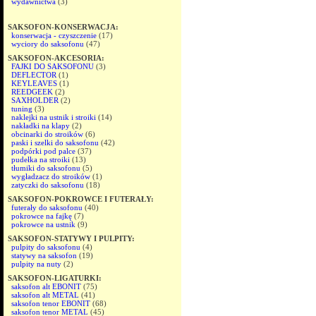
wydawnictwa
(3)
SAKSOFON-KONSERWACJA:
konserwacja - czyszczenie
(17)
wyciory do saksofonu
(47)
SAKSOFON-AKCESORIA:
FAJKI DO SAKSOFONU
(3)
DEFLECTOR
(1)
KEYLEAVES
(1)
REEDGEEK
(2)
SAXHOLDER
(2)
tuning
(3)
naklejki na ustnik i stroiki
(14)
nakładki na klapy
(2)
obcinarki do stroików
(6)
paski i szelki do saksofonu
(42)
podpórki pod palce
(37)
pudełka na stroiki
(13)
tłumiki do saksofonu
(5)
wygładzacz do stroików
(1)
zatyczki do saksofonu
(18)
SAKSOFON-POKROWCE I FUTERAŁY:
futerały do saksofonu
(40)
pokrowce na fajkę
(7)
pokrowce na ustnik
(9)
SAKSOFON-STATYWY I PULPITY:
pulpity do saksofonu
(4)
statywy na saksofon
(19)
pulpity na nuty
(2)
SAKSOFON-LIGATURKI:
saksofon alt EBONIT
(75)
saksofon alt METAL
(41)
saksofon tenor EBONIT
(68)
saksofon tenor METAL
(45)