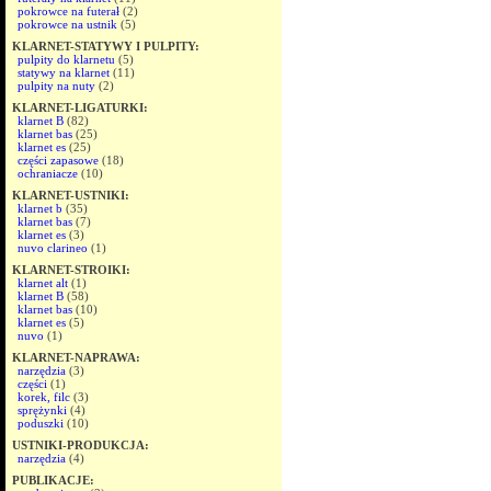
pokrowce na futerał
(2)
pokrowce na ustnik
(5)
KLARNET-STATYWY I PULPITY:
pulpity do klarnetu
(5)
statywy na klarnet
(11)
pulpity na nuty
(2)
KLARNET-LIGATURKI:
klarnet B
(82)
klarnet bas
(25)
klarnet es
(25)
części zapasowe
(18)
ochraniacze
(10)
KLARNET-USTNIKI:
klarnet b
(35)
klarnet bas
(7)
klarnet es
(3)
nuvo clarineo
(1)
KLARNET-STROIKI:
klarnet alt
(1)
klarnet B
(58)
klarnet bas
(10)
klarnet es
(5)
nuvo
(1)
KLARNET-NAPRAWA:
narzędzia
(3)
części
(1)
korek, filc
(3)
sprężynki
(4)
poduszki
(10)
USTNIKI-PRODUKCJA:
narzędzia
(4)
PUBLIKACJE: