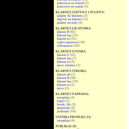
pokrowce na futerał
(2)
pokrowce na ustnik
(5)
KLARNET-STATYWY I PULPITY:
pulpity do klarnetu
(5)
statywy na klarnet
(11)
pulpity na nuty
(2)
KLARNET-LIGATURKI:
klarnet B
(82)
klarnet bas
(25)
klarnet es
(25)
części zapasowe
(18)
ochraniacze
(10)
KLARNET-USTNIKI:
klarnet b
(35)
klarnet bas
(7)
klarnet es
(3)
nuvo clarineo
(1)
KLARNET-STROIKI:
klarnet alt
(1)
klarnet B
(58)
klarnet bas
(10)
klarnet es
(5)
nuvo
(1)
KLARNET-NAPRAWA:
narzędzia
(3)
części
(1)
korek, filc
(3)
sprężynki
(4)
poduszki
(10)
USTNIKI-PRODUKCJA:
narzędzia
(4)
PUBLIKACJE: