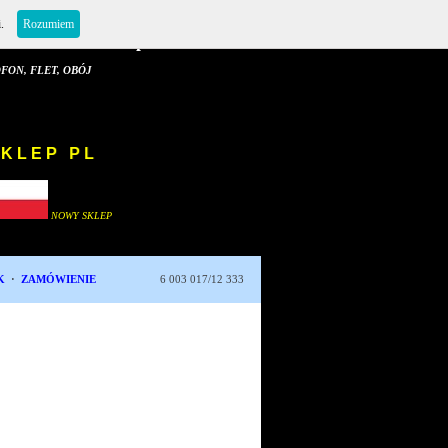
i.
Rozumiem
E Sklep i Serwis
 FLET, OBÓJ
NOWY SKLEP PL
NOWY SKLEP
K
·
ZAMÓWIENIE
6 003 017/12 333