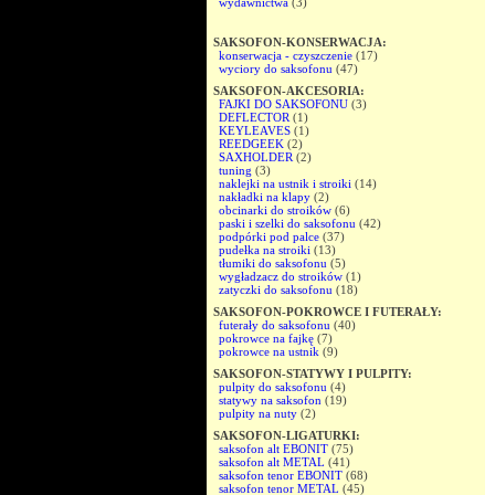
wydawnictwa
(3)
SAKSOFON-KONSERWACJA:
konserwacja - czyszczenie
(17)
wyciory do saksofonu
(47)
SAKSOFON-AKCESORIA:
FAJKI DO SAKSOFONU
(3)
DEFLECTOR
(1)
KEYLEAVES
(1)
REEDGEEK
(2)
SAXHOLDER
(2)
tuning
(3)
naklejki na ustnik i stroiki
(14)
nakładki na klapy
(2)
obcinarki do stroików
(6)
paski i szelki do saksofonu
(42)
podpórki pod palce
(37)
pudełka na stroiki
(13)
tłumiki do saksofonu
(5)
wygładzacz do stroików
(1)
zatyczki do saksofonu
(18)
SAKSOFON-POKROWCE I FUTERAŁY:
futerały do saksofonu
(40)
pokrowce na fajkę
(7)
pokrowce na ustnik
(9)
SAKSOFON-STATYWY I PULPITY:
pulpity do saksofonu
(4)
statywy na saksofon
(19)
pulpity na nuty
(2)
SAKSOFON-LIGATURKI:
saksofon alt EBONIT
(75)
saksofon alt METAL
(41)
saksofon tenor EBONIT
(68)
saksofon tenor METAL
(45)