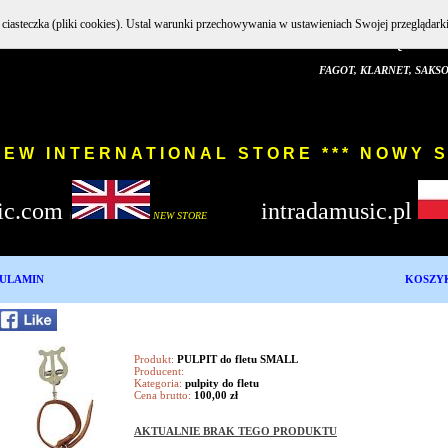
e ciasteczka (pliki cookies). Ustal warunki przechowywania w ustawieniach Swojej przeglądark
INSTRUMENTY DĘTE DREWNIAN
FAGOT, KLARNET, SAKSOFON,
W INTERNATIONAL STORE *** 
ic.com
intradamusic.pl
i
NEW STORE
ULAMIN
KOSZY
Produkt:
PULPIT do fletu SMALL
Producent:
Kategoria:
pulpity do fletu
Cena brutto:
100,00 zł
AKTUALNIE BRAK TEGO PRODUKTU