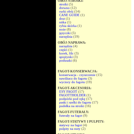
OBÓJ-STROIKI:
stroiki
(5)
drewno
(12)
rurki obój
(14)
CANE GUIDE
(1)
drut
(1)
nitka
(1)
rybia skórka
(1)
noże
(8)
języczki
(5)
narzędzia
(19)
OBÓJ-NAPRAWA:
narzędzia
(4)
części
(1)
korek, filc
(3)
sprężynki
(3)
poduszki
(6)
FAGOT-KONSERWACJA:
konserwacja - czyszczenie
(15)
nawilżacz do fagotu
(3)
wyciory do fagotu
(19)
FAGOT-AKCESORIA:
ESY FAGOT
(17)
FAGOTTHOLDER
(1)
podpórki pod rękę
(17)
paski i szelki do fagotu
(17)
pudełka na stroiki
(16)
FAGOT-FUTERAŁY:
futerały na fagot
(9)
FAGOT-STATYWY I PULPITY:
statywy na fagot
(4)
pulpity na nuty
(2)