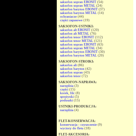
saksofon sopran EBONIT
(54)
saksofon sopran METAL
(24)
saksofon baryton EBONIT
(37)
saksofon baryton METAL
(14)
ochraniacze
(44)
części zapasowe
(19)
SAKSOFON-USTNIKI:
saksofon alt EBONIT
(120)
saksofon alt METAL
(76)
saksofon tenor EBONIT
(112)
saksofon tenor METAL
(121)
saksofon sopran EBONIT
(63)
saksofon sopran METAL
(34)
saksofon baryton EBONIT
(30)
saksofon baryton METAL
(20)
SAKSOFON-STROIKI:
saksofon alt
(86)
saksofon baryton
(42)
saksofon sopran
(43)
saksofon tenor
(72)
SAKSOFON-NAPRAWA:
narzędzia
(3)
części
(15)
korek, filc
(8)
sprężynki
(5)
poduszki
(15)
USTNIKI-PRODUKCJA:
narzędzia
(4)
FLET-KONSERWACJA:
konserwacja - czyszczenie
(9)
wyciory do fletu
(18)
FLET-AKCESORIA: