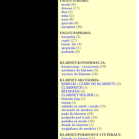
FAGOT-STROIKI:
stroiki
(6)
drewno
(17)
drut
(2)
nitka
(2)
noże
(8)
języczki
(8)
narzędzia
(36)
FAGOT-NAPRAWA:
narzędzia
(3)
części
(27)
korek, filc
(4)
sprężynki
(1)
poduszki
(6)
KLARNET-KONSERWACJA:
konserwacja - czyszczenie
(19)
nawilżacz do klarnetu
(3)
wyciory do klarnetu
(24)
KLARNET-AKCESORIA:
BARYŁKI i CZARY DO KLARNETU
(5)
CLARIPATCH
(1)
REEDGEEK
(2)
CLARINET HOLDER
(1)
blokada klap
(1)
tuning
(3)
naklejki na ustnik i stroiki
(13)
obcinarki do stroików
(6)
paski do klarnetu
(26)
podpórki pod kciuk
(16)
pudełka na stroiki
(10)
tłumik do klarnetu
(1)
wygładzacz do stroików
(1)
KLARNET-POKROWCE I FUTERAŁY:
futerały na klarnet
(11)