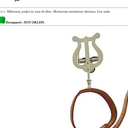
Opis:
Niklowany, pulpit na nuty do fletu. Mechanizm montażowy skórzany. Lira mała
Dostępność: JEST (SKLEP)