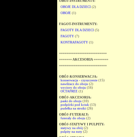
OBÓJ-INSTRUMENTY:
OBOJE DLA DZIECI
(2)
OBOJE
(1)
FAGOT-INSTRUMENTY:
FAGOTY DLA DZIECI
(5)
FAGOTY
(7)
KONTRAFAGOTY
(1)
==========================
======= AKCESORIA ========
==========================
OBÓJ-KONSERWACJA:
konserwacja - czyszczenie
(15)
nawilżacz do oboju
(2)
wyciory do oboju
(16)
OCTAFREE
(1)
OBÓJ-AKCESORIA:
paski do oboju
(10)
podpórki pod kciuk
(13)
pudełka na stroiki
(26)
OBÓJ-FUTERAŁY:
futerały do oboju
(2)
OBÓJ-STATYWY I PULPITY:
statywy na obój
(2)
pulpity na nuty
(2)