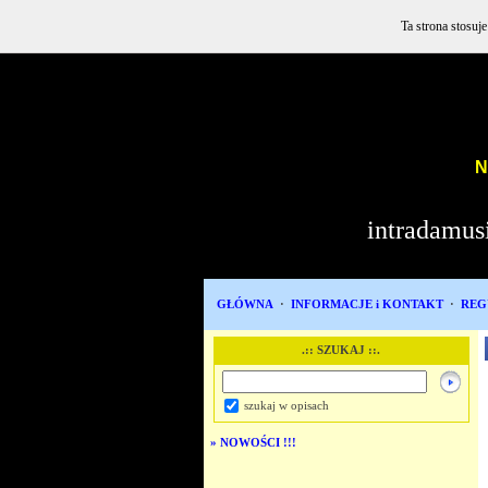
Ta strona stosuj
NE
intradamus
GŁÓWNA
·
INFORMACJE i KONTAKT
·
REG
.:: SZUKAJ ::.
szukaj w opisach
»
NOWOŚCI !!!