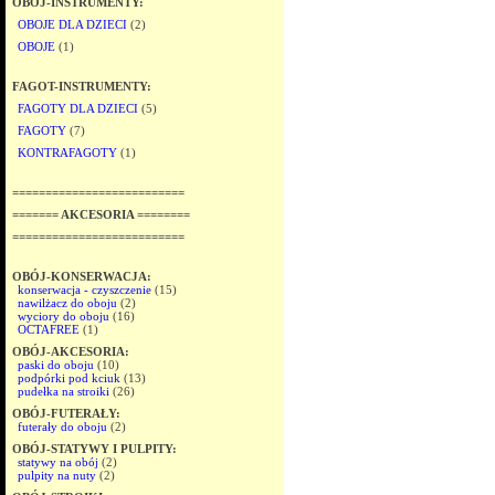
OBÓJ-INSTRUMENTY:
OBOJE DLA DZIECI
(2)
OBOJE
(1)
FAGOT-INSTRUMENTY:
FAGOTY DLA DZIECI
(5)
FAGOTY
(7)
KONTRAFAGOTY
(1)
==========================
======= AKCESORIA ========
==========================
OBÓJ-KONSERWACJA:
konserwacja - czyszczenie
(15)
nawilżacz do oboju
(2)
wyciory do oboju
(16)
OCTAFREE
(1)
OBÓJ-AKCESORIA:
paski do oboju
(10)
podpórki pod kciuk
(13)
pudełka na stroiki
(26)
OBÓJ-FUTERAŁY:
futerały do oboju
(2)
OBÓJ-STATYWY I PULPITY:
statywy na obój
(2)
pulpity na nuty
(2)