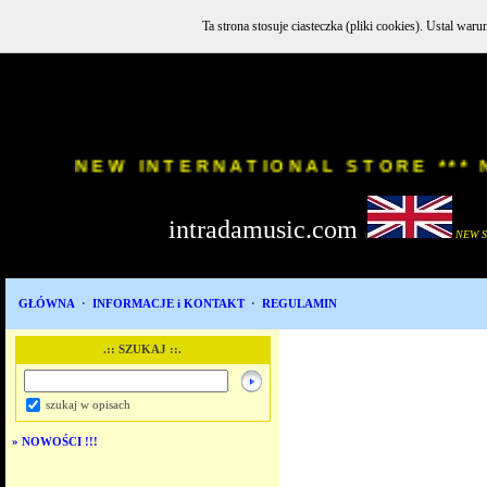
Ta strona stosuje ciasteczka (pliki cookies). Ustal w
INSTR
NEW INTERNATIONAL STORE
intradamusic.com
i
NEW 
GŁÓWNA
·
INFORMACJE i KONTAKT
·
REGULAMIN
.:: SZUKAJ ::.
szukaj w opisach
»
NOWOŚCI !!!