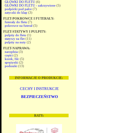
GŁÓWKI DO FLETU
(6)
GŁÓWKI DO FLETU - zakrzywione
(5)
podpórki pod palce
(7)
zatyczki do klap
(3)
FLET-POKROWCE I FUTERAŁY:
futerały do fletu
(7)
pokrowce na futerał
(5)
FLET-STATYWY I PULPITY:
pulpity do fletu
(1)
statywy na flet
(11)
pulpity na nuty
(2)
FLET-NAPRAWA:
narzędzia
(3)
części
(2)
korek, filc
(5)
sprężynki
(2)
poduszki
(13)
INFORMACJE O PRODUKCIE:
CECHY I INSTRUKCJE
BEZPIECZEŃSTWO
RATY: