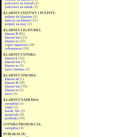
pokrowce na futerał
(2)
pokrowce na ustnik
(5)
KLARNET-STATYWY I PULPITY:
pulpity do klarnetu
(5)
statywy na klarnet
(11)
pulpity na nuty
(2)
KLARNET-LIGATURKI:
klarnet B
(82)
klarnet bas
(25)
klarnet es
(25)
części zapasowe
(18)
ochraniacze
(10)
KLARNET-USTNIKI:
klarnet b
(35)
klarnet bas
(7)
klarnet es
(3)
nuvo clarineo
(1)
KLARNET-STROIKI:
klarnet alt
(1)
klarnet B
(58)
klarnet bas
(10)
klarnet es
(5)
nuvo
(1)
KLARNET-NAPRAWA:
narzędzia
(3)
części
(1)
korek, filc
(3)
sprężynki
(4)
poduszki
(10)
USTNIKI-PRODUKCJA:
narzędzia
(4)
PUBLIKACJE: