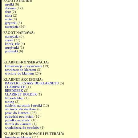
FAGOT-STROIKI:
stroiki
(6)
drewno
(17)
drut
(2)
nitka
(2)
noże
(8)
języczki
(8)
narzędzia
(36)
FAGOT-NAPRAWA:
narzędzia
(3)
części
(27)
korek, filc
(4)
sprężynki
(1)
poduszki
(6)
KLARNET-KONSERWACJA:
konserwacja - czyszczenie
(19)
nawilżacz do klarnetu
(3)
wyciory do klarnetu
(24)
KLARNET-AKCESORIA:
BARYŁKI i CZARY DO KLARNETU
(5)
CLARIPATCH
(1)
REEDGEEK
(2)
CLARINET HOLDER
(1)
blokada klap
(1)
tuning
(3)
naklejki na ustnik i stroiki
(13)
obcinarki do stroików
(6)
paski do klarnetu
(26)
podpórki pod kciuk
(16)
pudełka na stroiki
(10)
tłumik do klarnetu
(1)
wygładzacz do stroików
(1)
KLARNET-POKROWCE I FUTERAŁY:
futerały na klarnet
(11)