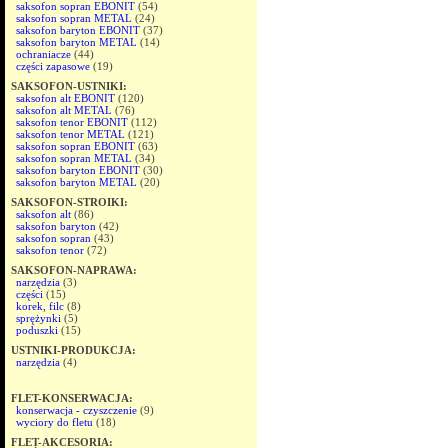
saksofon sopran EBONIT
(54)
saksofon sopran METAL
(24)
saksofon baryton EBONIT
(37)
saksofon baryton METAL
(14)
ochraniacze
(44)
części zapasowe
(19)
SAKSOFON-USTNIKI:
saksofon alt EBONIT
(120)
saksofon alt METAL
(76)
saksofon tenor EBONIT
(112)
saksofon tenor METAL
(121)
saksofon sopran EBONIT
(63)
saksofon sopran METAL
(34)
saksofon baryton EBONIT
(30)
saksofon baryton METAL
(20)
SAKSOFON-STROIKI:
saksofon alt
(86)
saksofon baryton
(42)
saksofon sopran
(43)
saksofon tenor
(72)
SAKSOFON-NAPRAWA:
narzędzia
(3)
części
(15)
korek, filc
(8)
sprężynki
(5)
poduszki
(15)
USTNIKI-PRODUKCJA:
narzędzia
(4)
FLET-KONSERWACJA:
konserwacja - czyszczenie
(9)
wyciory do fletu
(18)
FLET-AKCESORIA: