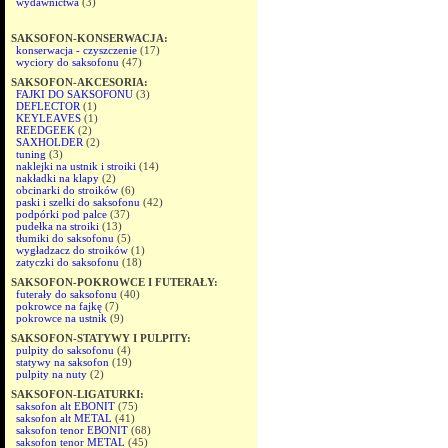
wydawnictwa
(3)
SAKSOFON-KONSERWACJA:
konserwacja - czyszczenie
(17)
wyciory do saksofonu
(47)
SAKSOFON-AKCESORIA:
FAJKI DO SAKSOFONU
(3)
DEFLECTOR
(1)
KEYLEAVES
(1)
REEDGEEK
(2)
SAXHOLDER
(2)
tuning
(3)
naklejki na ustnik i stroiki
(14)
nakładki na klapy
(2)
obcinarki do stroików
(6)
paski i szelki do saksofonu
(42)
podpórki pod palce
(37)
pudełka na stroiki
(13)
tłumiki do saksofonu
(5)
wygładzacz do stroików
(1)
zatyczki do saksofonu
(18)
SAKSOFON-POKROWCE I FUTERAŁY:
futerały do saksofonu
(40)
pokrowce na fajkę
(7)
pokrowce na ustnik
(9)
SAKSOFON-STATYWY I PULPITY:
pulpity do saksofonu
(4)
statywy na saksofon
(19)
pulpity na nuty
(2)
SAKSOFON-LIGATURKI:
saksofon alt EBONIT
(75)
saksofon alt METAL
(41)
saksofon tenor EBONIT
(68)
saksofon tenor METAL
(45)