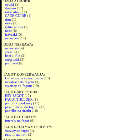
OBÓJ-STROIKI:
stroiki
(5)
drewno
(12)
rurki obój
(14)
CANE GUIDE
(1)
drut
(1)
nitka
(1)
rybia skórka
(1)
noże
(8)
języczki
(5)
narzędzia
(19)
OBÓJ-NAPRAWA:
narzędzia
(4)
części
(1)
korek, filc
(3)
sprężynki
(3)
poduszki
(6)
FAGOT-KONSERWACJA:
konserwacja - czyszczenie
(15)
nawilżacz do fagotu
(3)
wyciory do fagotu
(19)
FAGOT-AKCESORIA:
ESY FAGOT
(17)
FAGOTTHOLDER
(1)
podpórki pod rękę
(17)
paski i szelki do fagotu
(17)
pudełka na stroiki
(16)
FAGOT-FUTERAŁY:
futerały na fagot
(9)
FAGOT-STATYWY I PULPITY:
statywy na fagot
(4)
pulpity na nuty
(2)